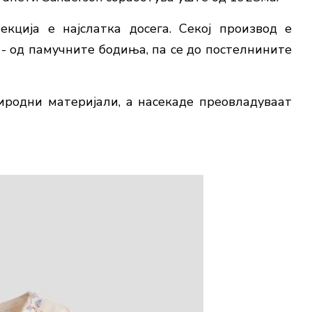
ција е најслатка досега. Секој производ е
- од памучните бодиња, па се до постелнините
иродни материјали, а насекаде преовладуваат