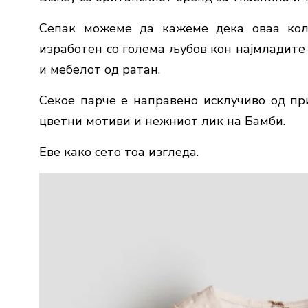
Сепак можеме да кажеме дека оваа колек
изработен со голема љубов кон најмладите 
и мебелот од ратан.
Секое парче е направено исклучиво од пр
цветни мотиви и нежниот лик на Бамби.
Еве како сето тоа изгледа.