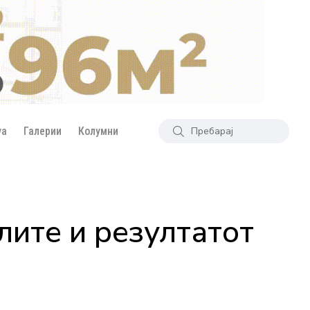
уа
Галерии
Колумни
лите и резултатот