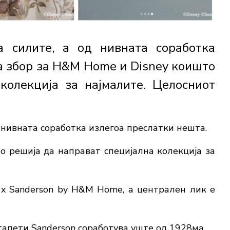
 силите, а од нивната соработка
а збор за H&M Home и Disney коишто
колекција за најмалите. Целосниот
 нивната соработка излегоа преслатки нешта.
 решија да направат специјална колекција за
 x Sanderson by H&M Home, а централен лик е
тапети Sanderson соработува уште од 1928ма.