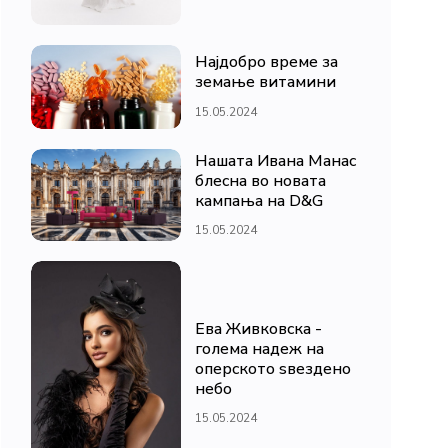
Најдобро време за
земање витамини
15.05.2024
Нашата Ивана Манас
блесна во новата
кампања на D&G
15.05.2024
Ева Живковска -
голема надеж на
оперското ѕвездено
небо
15.05.2024