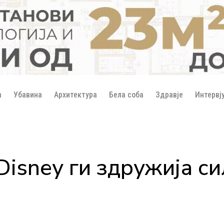
а
Убавина
Архитектура
Бела соба
Здравје
Интервј
sney ги здружија си