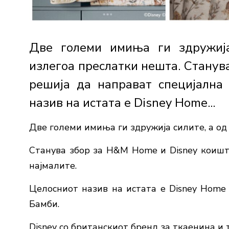
Две големи имиња ги здружија
излегоа преслатки нешта. Станув
решија да направат специјална 
назив на истата е Disney Home...
Две големи имиња ги здружија силите, а од
Станува збор за H&M Home и Disney коишто
најмалите.
Целосниот назив на истата е Disney Home
Бамби.
Disney со британскиот бренд за ткаенина и 