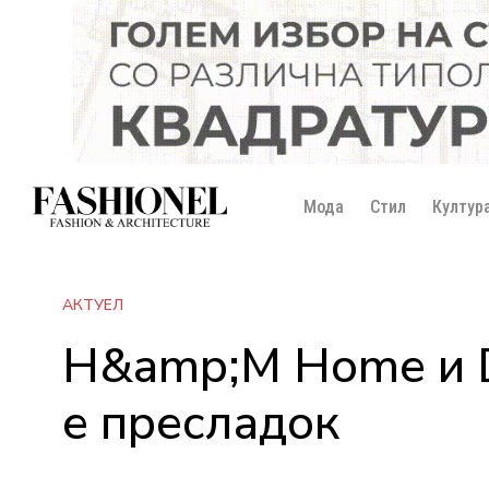
Мода
Стил
Култур
АКТУЕЛ
H&amp;M Home и Di
е пресладок