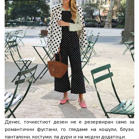
Денес, точкестиот дезен не е резервиран само за
романтични фустани, го гледаме на кошули, блузи,
панталони, костуми, па дури и на модни додатоци.