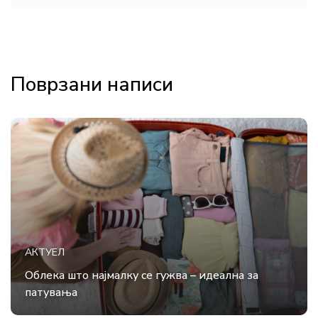
Поврзани написи
АКТУЕЛ
Облека што најмалку се гужва – идеална за
патувања