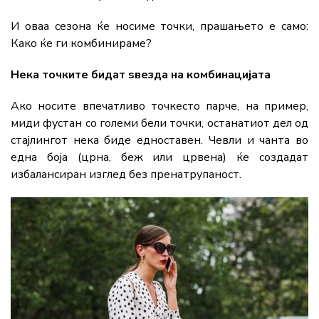
И оваа сезона ќе носиме точки, прашањето е само:
Какo ќе ги комбинираме?
Нека точките бидат ѕвезда на комбинацијата
Ако носите впечатливо точкесто парче, на пример,
миди фустан со големи бели точки, останатиот дел од
стајлингот нека биде едноставен. Чевли и чанта во
една боја (црна, беж или црвена) ќе создадат
избалансиран изглед без пренатрупаност.