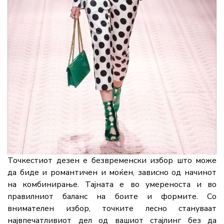
Точкестиот дезен е безвременски избор што може
да биде и романтичен и моќен, зависно од начинот
на комбинирање. Тајната е во умереноста и во
правилниот баланс на боите и формите. Со
внимателен избор, точките лесно стануваат
највпечатливиот дел од вашиот стајлинг без да