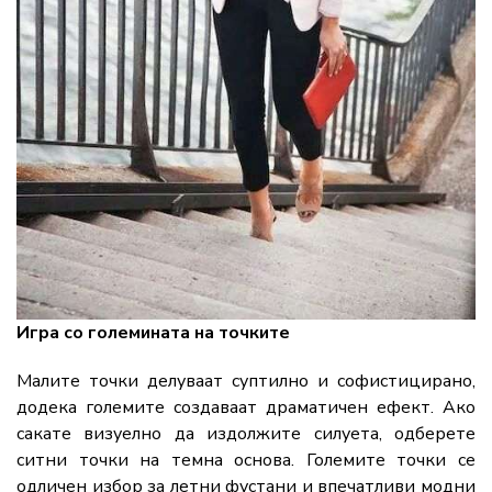
Игра со големината на точките
Малите точки делуваат суптилно и софистицирано,
додека големите создаваат драматичен ефект. Ако
сакате визуелно да издолжите силуета, одберете
ситни точки на темна основа. Големите точки се
одличен избор за летни фустани и впечатливи модни