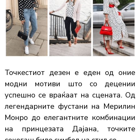
Точкестиот дезен е еден од оние
модни мотиви што со децении
успешно се враќаат на сцената. Од
легендарните фустани на Мерилин
Монро до елегантните комбинации
на принцезата Дајана, точките