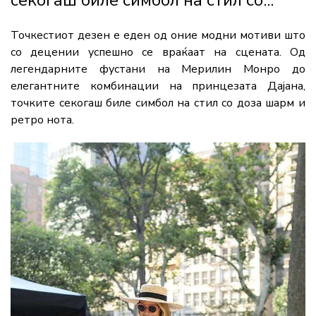
секогаш биле симбол на стил со...
Точкестиот дезен е еден од оние модни мотиви што
со децении успешно се враќаат на сцената. Од
легендарните фустани на
Мерилин Монро
до
елегантните комбинации на п
ринцезата Дајана
,
точките секогаш биле симбол на стил со доза шарм и
ретро нота.