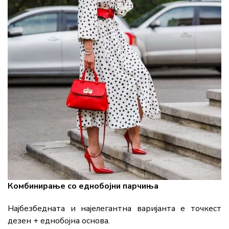
Комбинирање со еднобојни парчиња
Најбезбедната и најелегантна варијанта е точкест
дезен + еднобојна основа.