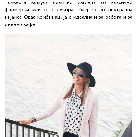
Точкеста кошула одлично изгледа со класични
фармерки или со струкиран блејзер во неутрална
нијанса. Оваа комбинација е идеална и за работа и за
дневно кафе.