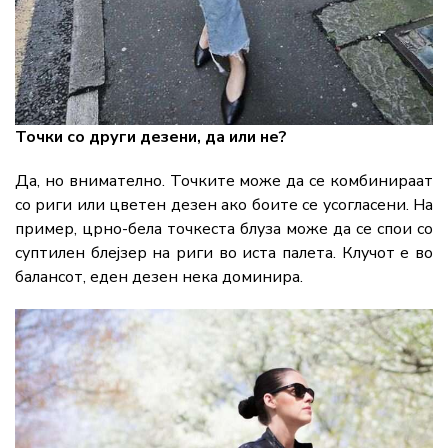
Точки со други дезени, да или не?
Да, но внимателно. Точките може да се комбинираат
со риги или цветен дезен ако боите се усогласени. На
пример, црно-бела точкеста блуза може да се спои со
суптилен блејзер на риги во иста палета. Клучот е во
балансот, еден дезен нека доминира.