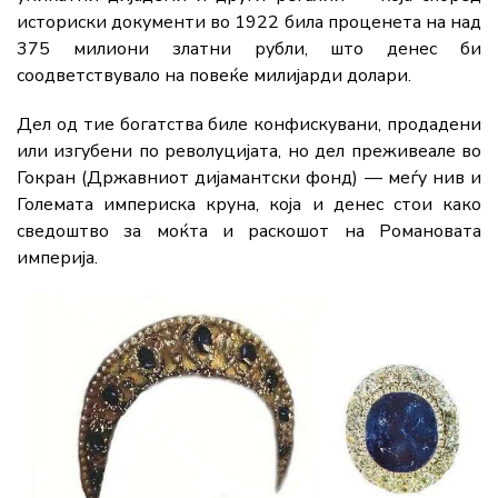
историски документи во 1922 била проценета на над
375 милиони златни рубли, што денес би
соодветствувало на повеќе милијарди долари.
Дел од тие богатства биле конфискувани, продадени
или изгубени по револуцијата, но дел преживеале во
Гокран (Државниот дијамантски фонд) — меѓу нив и
Големата империска круна, која и денес стои како
сведоштво за моќта и раскошот на Романовата
империја.