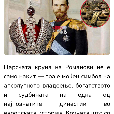
Царската круна на Романови не е
само накит — тоа е моќен симбол на
апсолутното владеење, богатството
и судбината на една од
најпознатите династии во
европската историја. Круната што со