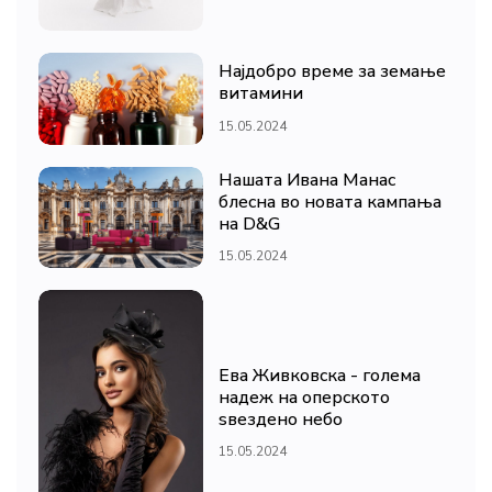
Најдобро време за земање
витамини
15.05.2024
Нашата Ивана Манас
блесна во новата кампања
на D&G
15.05.2024
Ева Живковска - голема
надеж на оперското
ѕвездено небо
15.05.2024