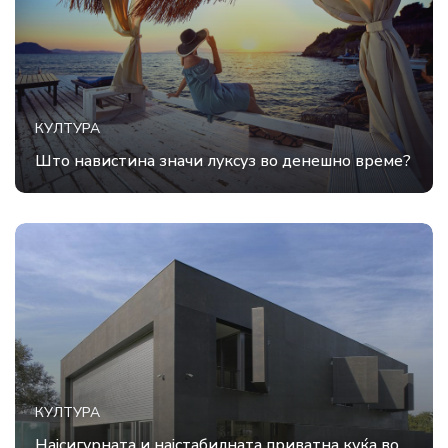
КУЛТУРА
Што навистина значи луксуз во денешно време?
КУЛТУРА
Најсигурната и најстабилната приватна куќа во