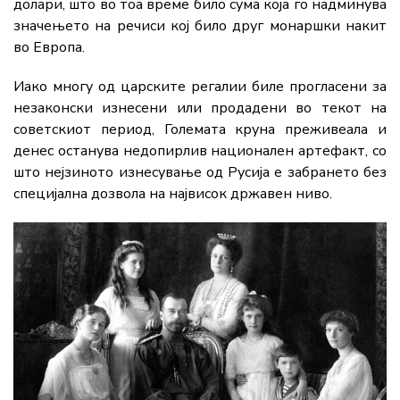
долари, што во тоа време било сума која го надминува
значењето на речиси кој било друг монаршки накит
во Европа.
Иако многу од царските регалии биле прогласени за
незаконски изнесени или продадени во текот на
советскиот период, Големата круна преживеала и
денес останува недопирлив национален артефакт, со
што нејзиното изнесување од Русија е забрането без
специјална дозвола на највисок државен ниво.