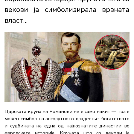
векови ја симболизирала врвната
власт...
Царската круна на Романови не е само накит — тоа е
моќен симбол на апсолутното владеење, богатството
и судбината на една од најпознатите династии во
европската историја. Круната што со векови ја