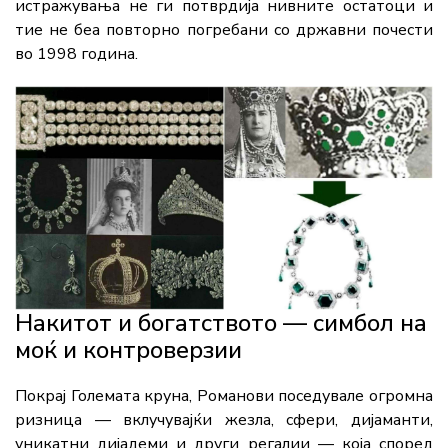
истражувања не ги потврдија нивните остатоци и
тие не беа повторно погребани со државни почести
во 1998 година.
Накитот и богатството — симбол на
моќ и контроверзии
Покрај Големата круна, Романови поседувале огромна
ризница — вклучувајќи жезла, сфери, дијаманти,
уникатни дијадеми и други регалии — која според