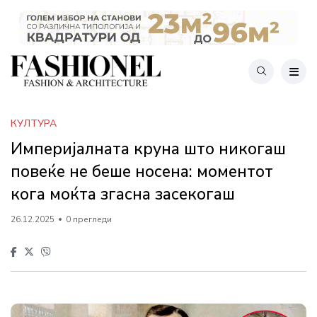
КУЛТУРА
Империјалната круна што никогаш
повеќе не беше носена: моментот
кога моќта згасна засекогаш
26.12.2025
0 прегледи