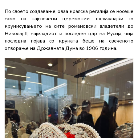
По своето создавање, оваа кралска регалија се носеше
само на најсвечени церемонии, вклучувајќи го
крунисувањето на сите романoвски владетели до
Николај II, најмладиот и последен цар на Русија, чија
последна појава со круната беше на свеченото
отворање на Државната Дума во 1906 година.