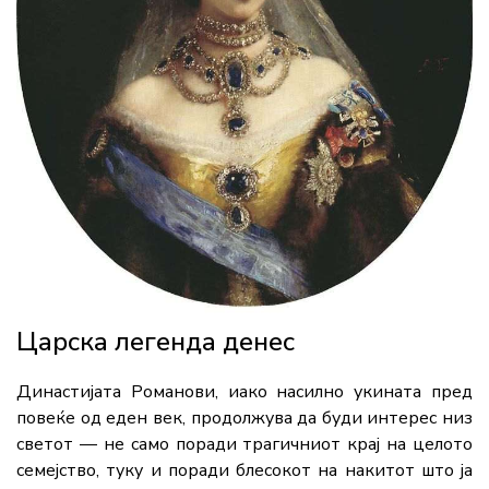
Царска легенда денес
Династијата Романови, иако насилно укината пред
повеќе од еден век, продолжува да буди интерес низ
светот — не само поради трагичниот крај на целото
семејство, туку и поради блесокот на накитот што ја