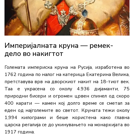
Империјалната круна — ремек-
дело во накигтот
Големата империска круна на Русија, изработена во
1762 година по налог на катерица Екатерина Велика,
претставува врв на дворскиот накит на 18-тиот век.
Таа е украсена со околу 4.936 дијаманти, 75
природни бисери и огромен црвен спинел од скоро
400 карати — камен кој долго време се сметал за
еден од најголемите во светот. Круната тежи околу
1,994 килограми и беше користена како главна
царска регалија се до укинувањето на монархијата во
1917 година.