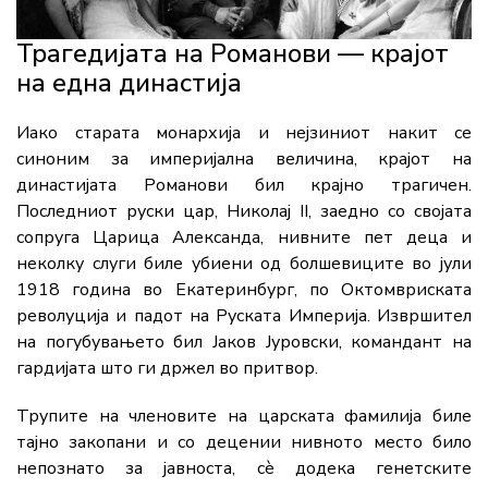
Трагедијата на Романови — крајот
на една династија
Иако старата монархија и нејзиниот накит се
синоним за империјална величина, крајот на
династијата Романови бил крајно трагичен.
Последниот руски цар, Николај II, заедно со својата
сопруга Царица Александа, нивните пет деца и
неколку слуги биле убиени од болшевиците во јули
1918 година во Екатеринбург, по Октомвриската
револуција и падот на Руската Империја. Извршител
на погубувањето бил Јаков Јуровски, командант на
гардијата што ги држел во притвор.
Трупите на членовите на царската фамилија биле
тајно закопани и со децении нивното место било
непознато за јавноста, сè додека генетските