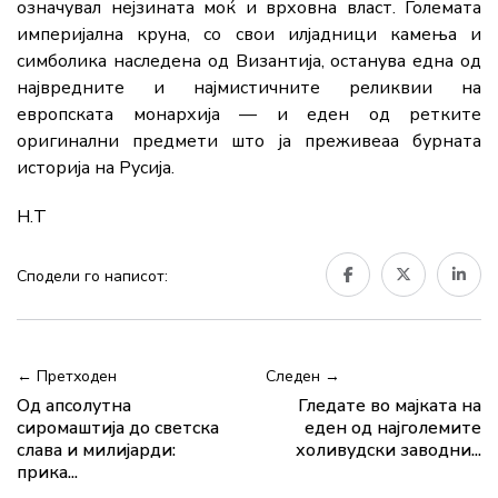
означувал нејзината моќ и врховна власт. Големата
империјална круна, со свои илјадници камења и
симболика наследена од Византија, останува една од
највредните и најмистичните реликвии на
европската монархија — и еден од ретките
оригинални предмети што ја преживеаа бурната
историја на Русија.
Н.Т
Сподели го написот:
← Претходен
Следен →
Од апсолутна
Гледате во мајката на
сиромаштија до светска
еден од најголемите
слава и милијарди:
холивудски заводни...
прика...