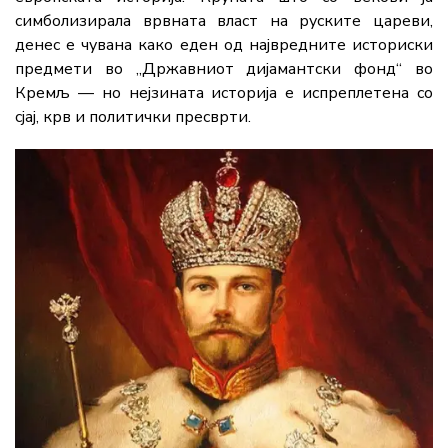
симболизирала врвната власт на руските цареви,
денес е чувана како еден од највредните историски
предмети во „Државниот дијамантски фонд“ во
Кремљ — но нејзината историја е испреплетена со
сјај, крв и политички пресврти.