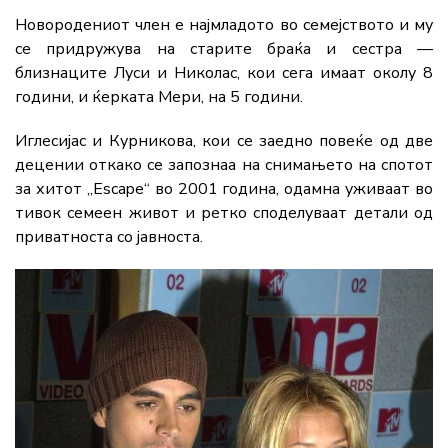
Ново­родениот член е најмладото во семејството и му
се придружува на старите браќа и сестра —
близнаците Луси и Николас, кои сега имаат околу 8
години, и ќерката Мери, на 5 години.
Иглесијас и Курникова, кои се заедно повеќе од две
децении откако се запознаа на снимањето на спотот
за хитот „Escape“ во 2001 година, одамна уживаат во
тивок семеен живот и ретко споделуваат детали од
приватноста со јавноста.