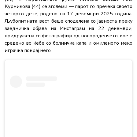
Курникова (44) се зголеми — парот го пречека своето
четврто дете, родено на 17 декември 2025 година.
Љубопитната вест беше споделена со јавноста преку
заедничка објава на Инстаграм на 22 декември,
придружена со фотографија од новороденчето, кое е
средено во ќебе со болничка капа и омиленото меко
играчка покрај него.