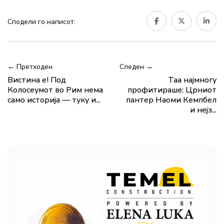
Сподели го написот:
← Претходен
Следен →
Вистина е! Под
Таа најмногу
Колосеумот во Рим нема
профитираше: Црниот
само историја — туку и...
пантер Наоми Кемпбел
и нејз...