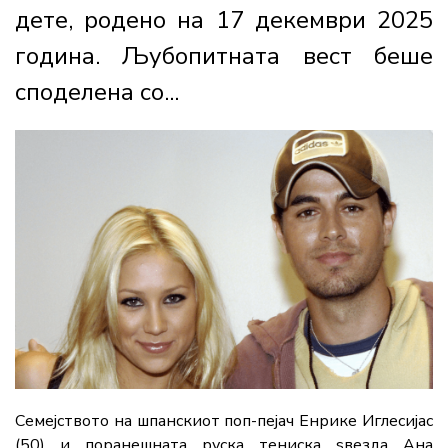
дете, родено на 17 декември 2025
година. Љубопитната вест беше
споделена со...
Семејството на шпанскиот поп-пејач Енрике Иглесијас
(50) и поранешната руска тениска ѕвезда Ана