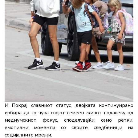
И Покрај славниот статус, двојката континуирано
избира да го чува својот семеен живот подалеку од
медиумскиот фокус, споделувајќи само ретки,
емотивни моменти со своите следбеници на
социјалните мрежи.