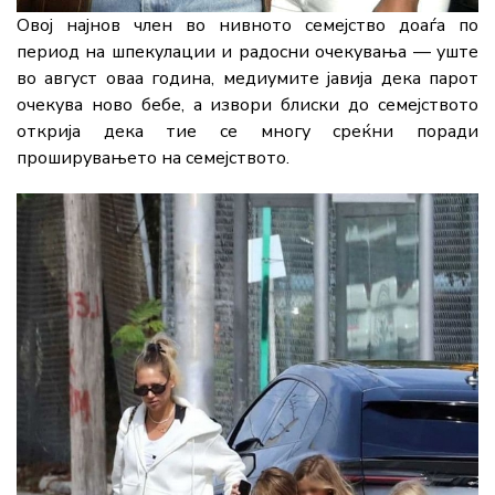
Овој најнов член во нивното семејство доаѓа по
период на шпекулации и радосни очекувања — уште
во август оваа година, медиумите јавија дека парот
очекува ново бебе, а извори блиски до семејството
открија дека тие се многу среќни поради
проширувањето на семејството.