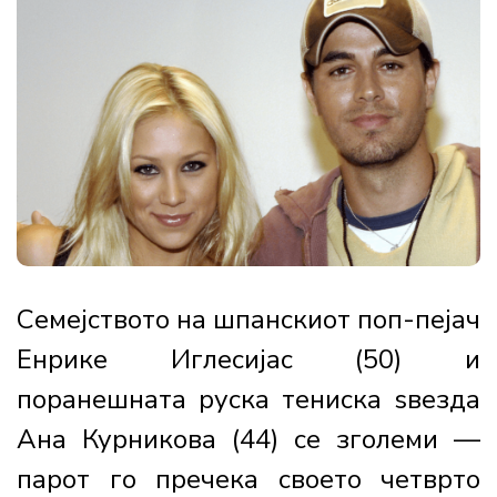
Семејството на шпанскиот поп-пејач
Енрике Иглесијас (50) и
поранешната руска тениска ѕвезда
Ана Курникова (44) се зголеми —
парот го пречека своето четврто