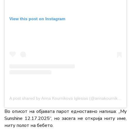
View this post on Instagram
A post shared by Anna Kournikova Iglesias (@annakournikova)
Во описот на објавата парот едноставно напиша: „My
Sunshine 12.17.2025“, но засега не открија ниту име,
ниту полот на бебето.