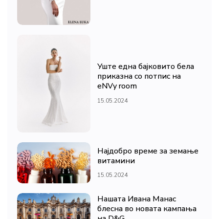
Уште една бајковито бела
приказна со потпис на
eNVy room
15.05.2024
Најдобро време за земање
витамини
15.05.2024
Нашата Ивана Манас
блесна во новата кампања
на D&G