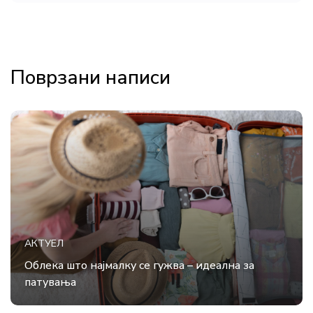
Поврзани написи
АКТУЕЛ
Облека што најмалку се гужва – идеална за
патувања