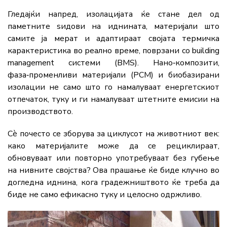
Гледајќи напред, изолацијата ќе стане дел од
паметните ѕидови на иднината, материјали што
самите ја мерат и адаптираат својата термичка
карактеристика во реално време, поврзани со building
management системи (BMS). Нано‑композити,
фаза‑променливи материјали (PCM) и биобазирани
изолации не само што го намалуваат енергетскиот
отпечаток, туку и ги намалуваат штетните емисии на
производството.
Сè почесто се зборува за циклусот на животниот век:
како материјалите може да се рециклираат,
обновуваат или повторно употребуваат без губење
на нивните својства? Ова прашање ќе биде клучно во
догледна иднина, кога градежништвото ќе треба да
биде не само ефикасно туку и целосно одржливо.