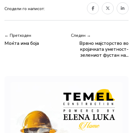
Сподели го написот:
← Претходен
Следен →
Моќта има боја
Врвно мајсторство во
кројачката уметност-
зелениот фустан на...