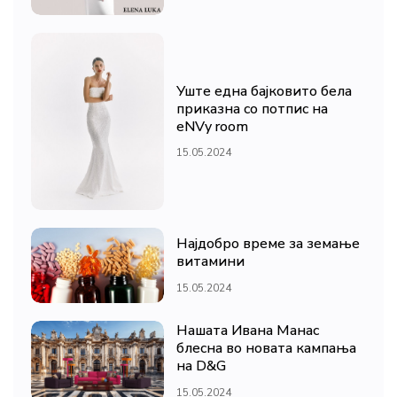
Уште една бајковито бела
приказна со потпис на
eNVy room
15.05.2024
Најдобро време за земање
витамини
15.05.2024
Нашата Ивана Манас
блесна во новата кампања
на D&G
15.05.2024