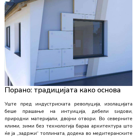
Порано: традицијата како основа
Уште пред индустриската револуција, изолацијата
беше прашање на интуиција, дебели ѕидови,
природни материјали, двојни отвори. Во северните
клими, зими без технологија бараа архитектура што
ќе ја „задржи“ топлината, додека во медитеранските