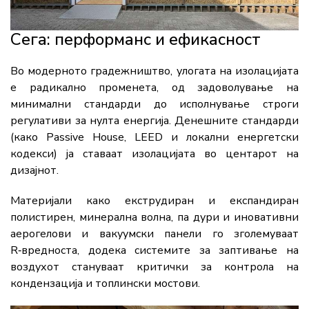
Сега: перформанс и ефикасност
Во модерното градежништво, улогата на изолацијата
е радикално променета, од задоволување на
минимални стандарди до исполнување строги
регулативи за нулта енергија. Денешните стандарди
(како Passive House, LEED и локални енергетски
кодекси) ја ставаат изолацијата во центарот на
дизајнот.
Материјали како екструдиран и експандиран
полистирен, минерална волна, па дури и иновативни
аерогелови и вакуумски панели го зголемуваат
R‑вредноста, додека системите за заптивање на
воздухот стануваат критички за контрола на
кондензација и топлински мостови.