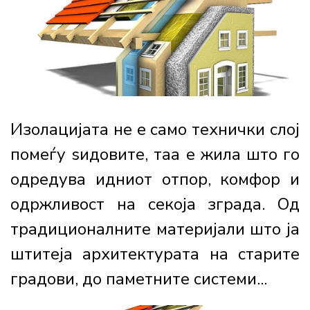
Изолацијата не е само технички слој
помеѓу ѕидовите, таа е жила што го
одредува идниот отпор, комфор и
одржливост на секоја зграда. Од
традиционалните материјали што ја
штитеја архитектурата на старите
градови, до паметните системи...