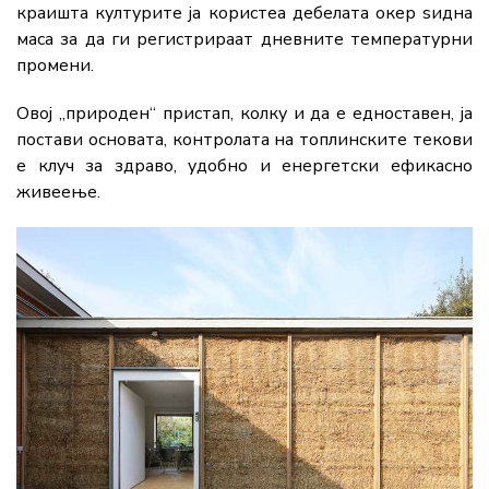
краишта културите ја користеа дебелата окер ѕидна
маса за да ги регистрираат дневните температурни
промени.
Овој „природен“ пристап, колку и да е едноставен, ја
постави основата, контролата на топлинските текови
е клуч за здраво, удобно и енергетски ефикасно
живеење.