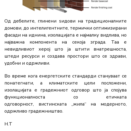
Од дебелите, глинени ѕидови на традиционалните
домови, до интелигентните, термички оптимизирани
фасади на иднина, изолацијата е најмалку видлива, но
најважна компонента на секоја зграда. Таа е
невидливиот херој што ја штити внатрешноста,
штеди ресурси и создава простори што се здрави,
удобни и одржливи.
Во време кога енергетските стандарди стануваат се
понатегнати, а климатските цели посложени,
изолацијата е градежниот одговор што ја спојува
функционалноста со етичката
одговорност, вистинската „жила“ на модерното,
одржливо градежништво.
Н.Т