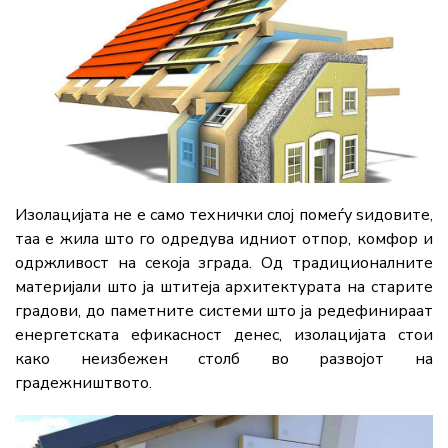
Изолацијата не е само технички слој помеѓу ѕидовите,
таа е жила што го одредува идниот отпор, комфор и
одржливост на секоја зграда. Од традиционалните
материјали што ја штитеја архитектурата на старите
градови, до паметните системи што ја редефинираат
енергетската ефикасност денес, изолацијата стои
како неизбежен столб во развојот на
градежништвото.