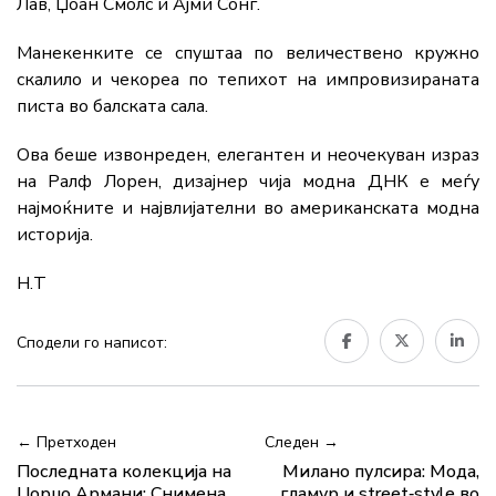
Лав, Џоан Смолс и Ајми Сонг.
Манекенките се спуштаа по величествено кружно
скалило и чекореа по тепихот на импровизираната
писта во балската сала.
Ова беше извонреден, елегантен и неочекуван израз
на Ралф Лорен, дизајнер чија модна ДНК е меѓу
најмоќните и највлијателни во американската модна
историја.
Н.Т
Сподели го написот:
← Претходен
Следен →
Последната колекција на
Милано пулсира: Mода,
Џорџо Армани: Снимена
гламур и street‑style во