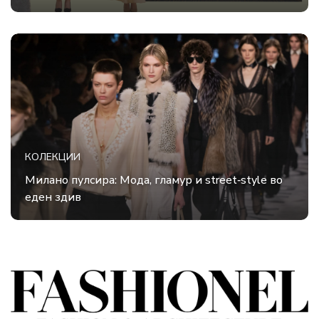
КОЛЕКЦИИ
Милано пулсира: Mода, гламур и street‑style во
еден здив