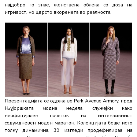
најдобро го знае, женствена облека со доза на
игривост, но цврсто вкоренета во реалноста.
Презентацијата се одржа во Park Avenue Armory, пред
Њујоршката модна недела, служејќи како
неофицијален почеток на интензивниот
седумдневен моден маратон. Колекцијата беше исто
толку динамична, 39 изгледи продефилираа на