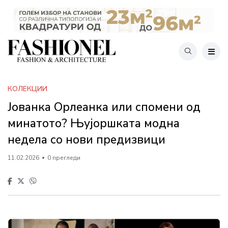
КОЛЕКЦИИ
Јованка Орлеанка или спомени од
минатото? Њујоршката модна
недела со нови предизвици
11.02.2026
0 прегледи