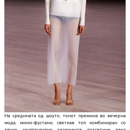
На средината од шоуто, тонот премина во вечерна
мода, мини-фустани, светкав топ комбиниран со
тесно, скулптурално здолниште, потсетник дека