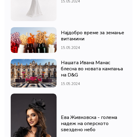
15.05.2024
Најдобро време за земање
витамини
15.05.2024
Нашата Ивана Манас
блесна во новата кампања
на D&G
15.05.2024
Ева Живковска - голема
надеж на оперското
ѕвездено небо