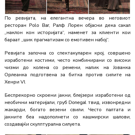
По ревијата, на елегантна вечера во неговиот
ресторан Polo Bar, Ралф Лорен објасни дека сакал
„наклон кон историјата“, наменет за клиенти кои
бараат „шик прагматизам со емотивен набој“.
Ревијата започна со спектакуларен крој, совршено
изработени костими, често комбинирани со високи
чизми до колена со ремени, налик на Јованка
Орлеанка подготвена за битка против силите на
Хенри VI.
Беспрекорно скроени јакни, блејзери изработени од
необични материјали, груб Donegal твид, извонредни
жакарди, богато везени свили. Често палтата и
јакните беа надополнети со кашмирски шалови,
создавајќи скулптурална силуета.