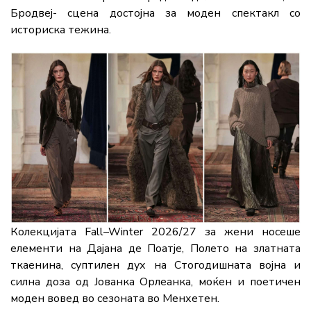
Бродвеј- сцена достојна за моден спектакл со
историска тежина.
Колекцијата Fall–Winter 2026/27 за жени носеше
елементи на Дајана де Поатје, Полето на златната
ткаенина, суптилен дух на Стогодишната војна и
силна доза од Јованка Орлеанка, моќен и поетичен
моден вовед во сезоната во Менхетен.