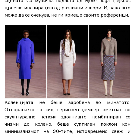
сцената. Со музичка подлога од Björk- Jóga, Џејкобс
црпеше инспирација од различни извори. И, како што
може да се очекува, не ги криеше своите референци.
Колекцијата не беше заробена во минатото.
Отворањето со сив, сериозен џемпер вметнат во
скулптурално пенсил здолниште, комбиниран со
чизми до колено, беше суптилен поклон кон
минимализмот на 90-тите, истовремено свеж и