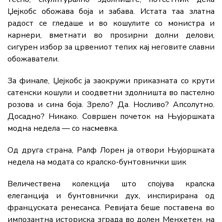
Џејкобс обожава боја и забава. Истата таа златна
радост се гледаше и во кошулите со монистра и
карнери, вметнати во проѕирни долни делови,
сигурен избор за црвениот тепих кај неговите славни
обожаватели.
За финале, Џејкобс ја заокружи приказната со крути
сатенски кошули и соодветни здолништа во пастелно
розова и сина боја. Зрело? Да. Носливо? Апсолутно.
Досадно? Никако. Совршен почеток на Њујоршката
модна недела — со насмевка.
Од друга страна, Ралф Лорен ја отвори Њујоршката
недела на модата со кралско-бунтовнички шик
Величествена колекција што спојува кралска
елеганција и бунтовнички дух, инспирирана од
француската ренесанса. Ревијата беше поставена во
импозантна историска зграда во долен Менхетен, на