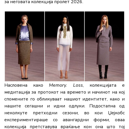
за неговата колекција пролет 2026.
Насловена како
Memory. Loss
, колекцијата е
медитација за протокот на времето и начинот на кој
спомените го обликуваат нашиот идентитет, како и
нашите сегашни и идни одлуки. Подостапна од
неколкуте претходни сезони, во кои Џејкобс
експериментираше со авангардни форми, оваа
колекција претставува враќање кон она што тој