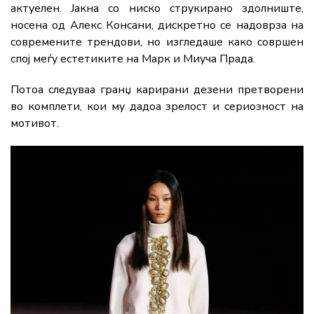
актуелен. Јакна со ниско струкирано здолниште,
носена од Алекс Консани, дискретно се надоврза на
современите трендови, но изгледаше како совршен
спој меѓу естетиките на Марк и Миуча Прада.
Потоа следуваа гранџ карирани дезени претворени
во комплети, кои му дадоа зрелост и сериозност на
мотивот.