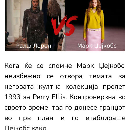
Кога ќе се спомне Марк Џејкобс,
неизбежно се отвора темата за
неговата култна колекција пролет
1993 за Perry Ellis. Контроверзна во
своето време, таа го донесе гранџот
во прв план и го етаблираше
Џејкобс како...