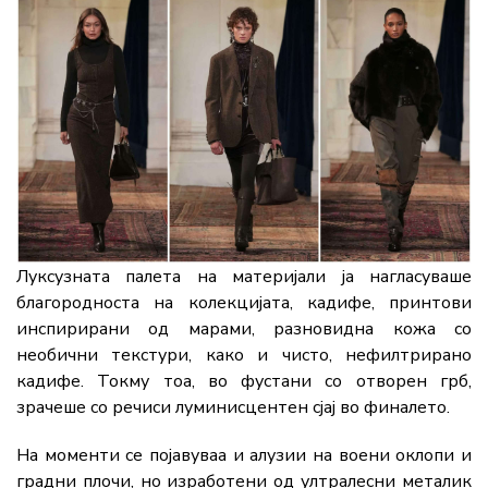
Луксузната палета на материјали ја нагласуваше
благородноста на колекцијата, кадифе, принтови
инспирирани од марами, разновидна кожа со
необични текстури, како и чисто, нефилтрирано
кадифе. Токму тоа, во фустани со отворен грб,
зрачеше со речиси луминисцентен сјај во финалето.
На моменти се појавуваа и алузии на воени оклопи и
градни плочи, но изработени од ултралесни металик