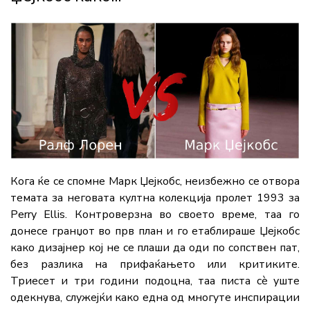
Кога ќе се спомне Марк Џејкобс, неизбежно се отвора
темата за неговата култна колекција пролет 1993 за
Perry Ellis. Контроверзна во своето време, таа го
донесе гранџот во прв план и го етаблираше Џејкобс
како дизајнер кој не се плаши да оди по сопствен пат,
без разлика на прифаќањето или критиките.
Триесет и три години подоцна, таа писта сè уште
одекнува, служејќи како една од многуте инспирации