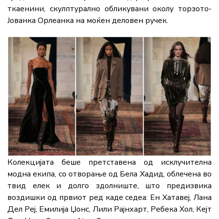
ткаенини, скулптурално обликувани околу торзото-
Јованка Орлеанка на моќен деловен ручек.
Колекцијата беше претставена од исклучителна
модна екипа, со отворање од Бела Хадид, облечена во
твид елек и долго здолниште, што предизвика
воздишки од првиот ред каде седеа: Ен Хатавеј, Лана
Дел Реј, Емилија Џонс, Лили Рајнхарт, Ребека Хол, Кејт