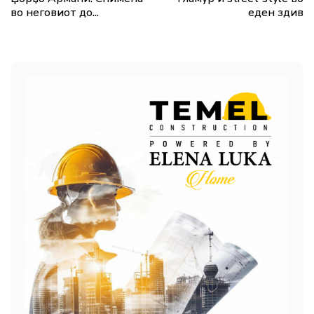
во неговиот до...
еден здив