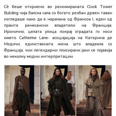
Сè беше откриено во реномираната Clock Tower
Building чија балска сала со богато резбан дрвен таван
изгледаше како да е нарачана од Франсоа I, еден од
првите ренесансни владетели на Франција.
Иронично, целата улица покрај зградата го носи
името Catherine Lane- асоцијација на Катерина де
Медичи, единствената жена што владеела со
Франција, чии легендарни плисирани јаки се појавија
во неколку модни интерпретации.