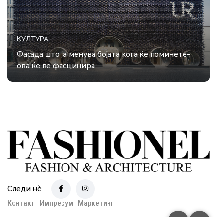
КУЛТУРА
Фасада што ја менува бојата кога ќе поминете-
ова ќе ве фасцинира
Следи нè
Контакт
Импресум
Маркетинг