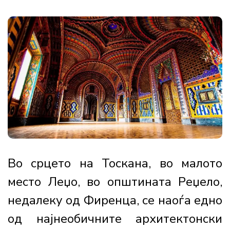
Во срцето на Тоскана, во малото
место Леџо, во општината Реџело,
недалеку од Фиренца, се наоѓа едно
од најнеобичните архитектонски