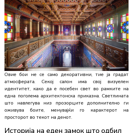
Овие бои не се само декоративни, тие ја градат
атмосферата. Секој салон има свој визуелен
идентитет, како да е посебен свет во рамките на
една поголема архитектонска приказна. Светлината
што навлегува низ прозорците дополнително ги
оживува боите, менувајќи го карактерот на
просторот во текот на денот.
Историја на еден замок што одбил