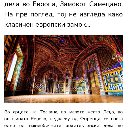
дела во Европа, Замокот Самецано.
На прв поглед, тој не изгледа како
класичен европски замок....
Во срцето на Тоскана, во малото место Леџо, во
општината Реџело, недалеку од Фиренца, се наоѓа
едно од најнеобичните архитектонски дела во