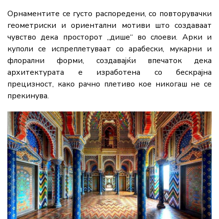
Орнаментите се густо распоредени, со повторувачки
геометриски и ориентални мотиви што создаваат
чувство дека просторот „дише“ во слоеви. Арки и
куполи се испреплетуваат со арабески, мукарни и
флорални форми, создавајќи впечаток дека
архитектурата е изработена со бескрајна
прецизност, како рачно плетиво кое никогаш не се
прекинува.