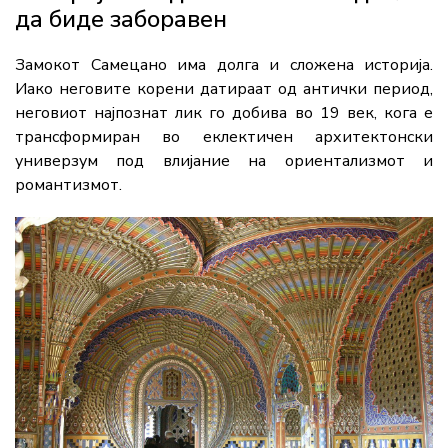
да биде заборавен
Замокот Самецано има долга и сложена историја.
Иако неговите корени датираат од антички период,
неговиот најпознат лик го добива во 19 век, кога е
трансформиран во еклектичен архитектонски
универзум под влијание на ориентализмот и
романтизмот.