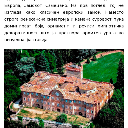
Европа,
Замокот Самецано
. На прв поглед, тој не
изгледа како класичен европски замок. Наместо
строга ренесансна симетрија и камена суровост, тука
доминираат боја, орнамент и речиси хипнотичка
декоративност што ја претвора архитектурата во
визуелна фантазија.