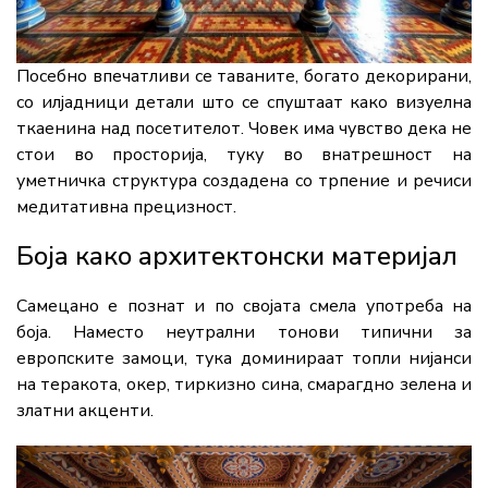
Посебно впечатливи се таваните, богато декорирани,
со илјадници детали што се спуштаат како визуелна
ткаенина над посетителот. Човек има чувство дека не
стои во просторија, туку во внатрешност на
уметничка структура создадена со трпение и речиси
медитативна прецизност.
Боја како архитектонски материјал
Самецано е познат и по својата смела употреба на
боја. Наместо неутрални тонови типични за
европските замоци, тука доминираат топли нијанси
на теракота, окер, тиркизно сина, смарагдно зелена и
златни акценти.