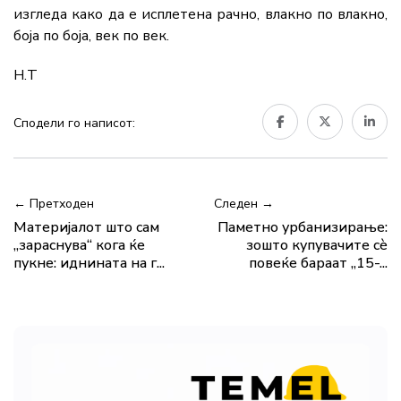
изгледа како да е исплетена рачно, влакно по влакно,
боја по боја, век по век.
Н.Т
Сподели го написот:
← Претходен
Следен →
Материјалот што сам
Паметно урбанизирање:
„зараснува“ кога ќе
зошто купувачите сè
пукне: иднината на г...
повеќе бараат „15-...