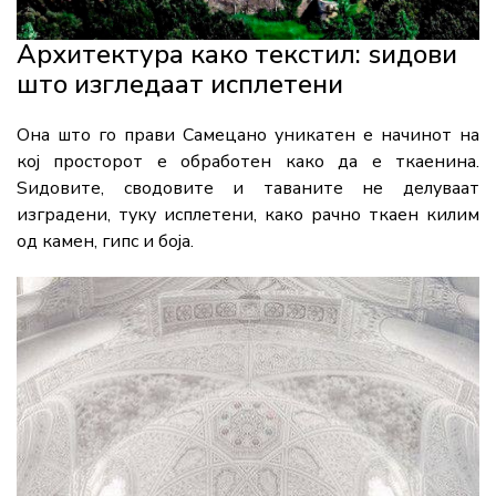
Архитектура како текстил: ѕидови
што изгледаат исплетени
Она што го прави Самецано уникатен е начинот на
кој просторот е обработен како да е ткаенина.
Ѕидовите, сводовите и таваните не делуваат
изградени, туку исплетени, како рачно ткаен килим
од камен, гипс и боја.