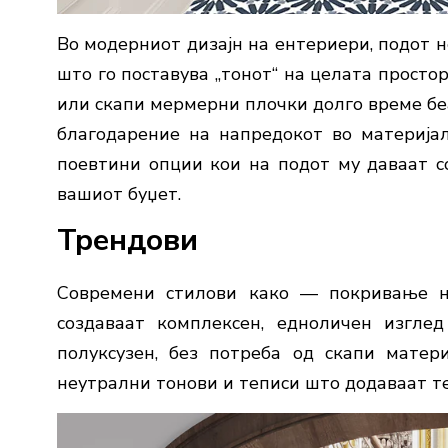
Во модерниот дизајн на ентериери, подот н
што го поставува „тонoт“ на целата просто
или скапи мермерни плочки долго време беа
благодарение на напредокот во материјал
поевтини опции кои на подот му даваат с
вашиот буџет.
Трендови
Современи стилови како — покривање н
создаваат комплексен, едноличен изгле
полуксузен, без потреба од скапи матери
неутрални тонови и теписи што додаваат те