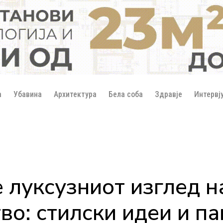
а
Убавина
Архитектура
Бела соба
Здравје
Интервј
 луксузниот изглед н
во: стилски идеи и п