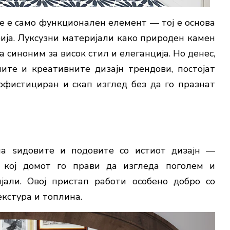
е е само функционален елемент — тој е основа
рија. Луксузни материјали како природен камен
 синоним за висок стил и елеганција. Но денес,
ите и креативните дизајн трендови, постојат
офистициран и скап изглед без да го празнат
а ѕидовите и подовите со истиот дизајн —
д кој домот го прави да изгледа поголем и
јали. Овој пристап работи особено добро со
кстура и топлина.