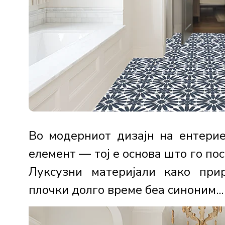
Во модерниот дизајн на ентери
елемент — тој е основа што го пос
Луксузни материјали како пр
плочки долго време беа синоним...