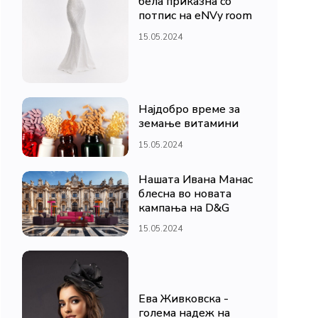
бела приказна со
потпис на eNVy room
15.05.2024
Најдобро време за
земање витамини
15.05.2024
Нашата Ивана Манас
блесна во новата
кампања на D&G
15.05.2024
Ева Живковска -
голема надеж на