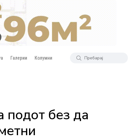
уа
Галерии
Колумни
а подот без да
аметни