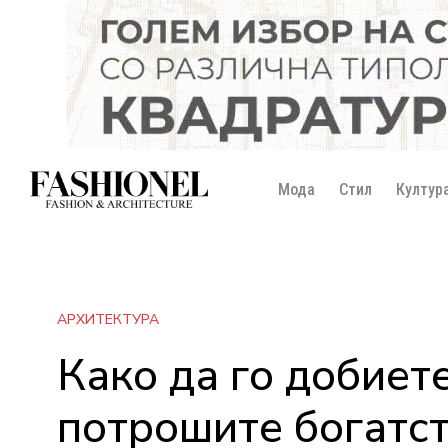
Мода
Стил
Култур
АРХИТЕКТУРА
Како да го добиете
потрошите богатст