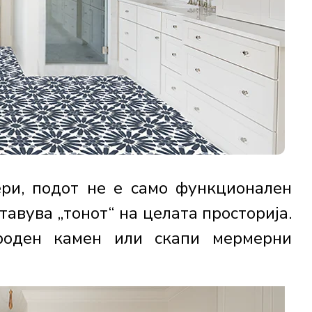
ери, подот не е само функционален
тавува „тонoт“ на целата просторија.
ироден камен или скапи мермерни