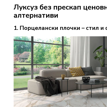
Луксуз без прескап ценов
алтернативи
1. Порцелански плочки – стил 