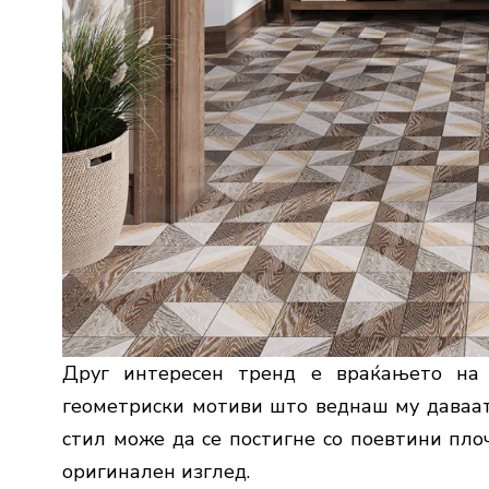
Друг интересен тренд е враќањето на 
геометриски мотиви што веднаш му даваат 
стил може да се постигне со поевтини пл
оригинален изглед.