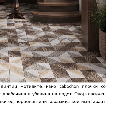
винтиџ мотивите, како cabochon плочки со
длабочина и убавина на подот. Овој класичен
очки од порцелан или керамика кои имитираат