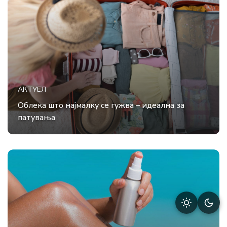
АКТУЕЛ
Облека што најмалку се гужва – идеална за
патувања