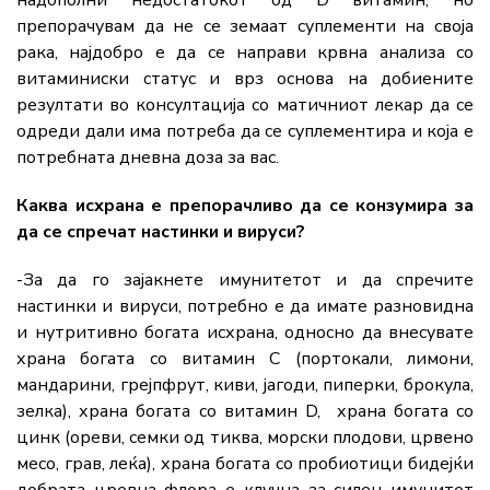
препорачувам да не се земаат суплементи на своја
рака, најдобро е да се направи крвна анализа со
витаминиски статус и врз основа на добиените
резултати во консултација со матичниот лекар да се
одреди дали има потреба да се суплементира и која е
потребната дневна доза за вас.
Каква исхрана е препорачливо да се конзумира за
да се спречат настинки и вируси?
-За да го зајакнете имунитетот и да спречите
настинки и вируси, потребно е да имате разновидна
и нутритивно богата исхрана, односно да внесувате
храна богата со витамин C (портокали, лимони,
мандарини, грејпфрут, киви, јагоди, пиперки, брокула,
зелка), храна богата со витамин D, храна богата со
цинк (ореви, семки од тиква, морски плодови, црвено
месо, грав, леќа), храна богата со пробиотици бидејќи
добрата цревна флора е клучна за силен имунитет