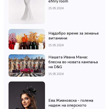
eNVy room
15.05.2024
Најдобро време за земање
витамини
15.05.2024
Нашата Ивана Манас
блесна во новата кампања
на D&G
15.05.2024
Ева Живковска - голема
надеж на оперското