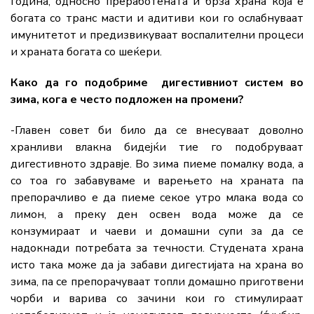
година, односно преработената и брза храна која е
богата со транс масти и адитиви кои го ослабнуваат
имунитетот и предизвикуваат воспалителни процеси
и храната богата со шеќери.
Како да го подобриме дигестивниот систем во
зима, кога е често подложен на промени?
-Главен совет би било да се внесуваат доволно
хранливи влакна бидејќи тие го подобруваат
дигестивното здравје. Во зима пиеме помалку вода, а
со тоа го забавуваме и варењето на храната па
препорачливо е да пиеме секое утро млака вода со
лимон, а преку ден освен вода може да се
конзумираат и чаеви и домашни супи за да се
надокнади потребата за течности. Студената храна
исто така може да ја забави дигестијата на храна во
зима, па се препорачуваат топли домашно приготвени
чорби и варива со зачини кои го стимулираат