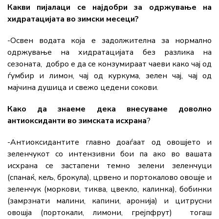
Какви пијалаци се најдобри за одржување на
хидратацијата во зимски месеци?
-Освен водата која е задолжителна за нормално
одржување на хидратацијата без разлика на
сезоната, добро е да се конзумираат чаеви како чај од
ѓумбир и лимон, чај од куркума, зелен чај, чај од
мајчина душица и свежо цедени сокови.
Како да знаеме дека внесуваме доволно
антиоксиданти во зимската исхрана
?
-Антиоксидантите главно доаѓаат од овошјето и
зеленчукот со интензивни бои па ако во вашата
исхрана се застапени темно зелени зеленчуци
(спанаќ, кељ, брокула), црвено и портокалово овошје и
зеленчук (моркови, тиква, цвекло, калинка), бобинки
(замрзнати малини, капини, аронија) и цитрусни
овошја (портокали, лимони, грејпфрут) тогаш