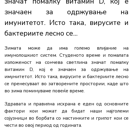
значат помалку витамин D, кој е
значаен за одржување на
имунитетот. Исто така, вирусите и
бактериите лесно се...
Зимата може да има големо влијание на
имунолошкиот систем. Студеното време и помалата
изложеност на сончева светлина значат помалку
витамин D, кој е значаен за одржување на
имунитетот. Исто така, вирусите и бактериите лесно
се пренесуваат во затворените простории, каде што
во зима поминуваме повеќе време.
Здравата и правилна исхрана е еден од основните
фактори кои можат да бидат наши најголеми
сојузници во борбата со настинките и грипот кои се
чести во овој период од годината.