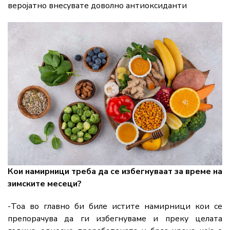
веројатно внесувате доволно антиоксиданти
Кои намирници треба да се избегнуваат за време на
зимските месеци?
-Тоа во главно би биле истите намирници кои се
препорачува да ги избегнуваме и преку целата