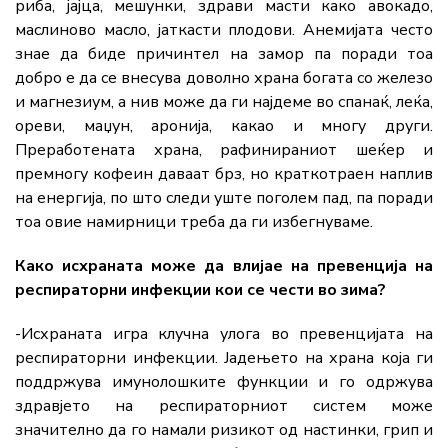
риба, јајца, мешунки, здрави масти како авокадо,
маслиново масло, јаткасти плодови. Анемијата често
знае да биде причинтел на замор па поради тоа
добро е да се внесува доволно храна богата со железо
и магнезиум, а нив може да ги најдеме во спанаќ, леќа,
ореви, маџун, аронија, какао и многу други.
Преработената храна, рафинираниот шеќер и
премногу кофеин даваат брз, но краткотраен наплив
на енергија, по што следи уште поголем пад, па поради
тоа овие намирници треба да ги избегнуваме.
Како исхраната може да влијае на превенција на
респираторни инфекции кои се чести во зима?
-Исхраната игра клучна улога во превенцијата на
респираторни инфекции. Јадењето на храна која ги
поддржува имунолошките функции и го одржува
здравјето на респираторниот систем може
значително да го намали ризикот од настинки, грип и