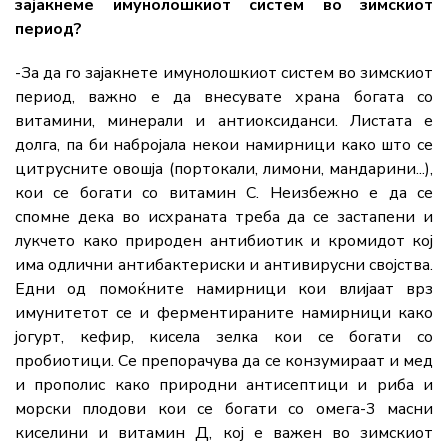
зајакнеме имунолошкиот систем во зимскиот
период?
-За да го зајакнете имунолошкиот систем во зимскиот
период, важно е да внесувате храна богата со
витамини, минерали и антиоксиданси. Листата е
долга, па би набројала некои намирници како што се
цитрусните овошја (портокали, лимони, мандарини...),
кои се богати со витамин C. Неизбежно е да се
спомне дека во исхраната треба да се застапени и
лукчето како природен антибиотик и кромидот кој
има одлични антибактериски и антивирусни својства.
Едни од помоќните намирници кои влијаат врз
имунитетот се и ферментираните намирници како
јогурт, кефир, кисела зелка кои се богати со
пробиотици. Се препорачува да се конзумираат и мед
и прополис како природни антисептици и риба и
морски плодови кои се богати со омега-3 масни
киселини и витамин Д, кој е важен во зимскиот