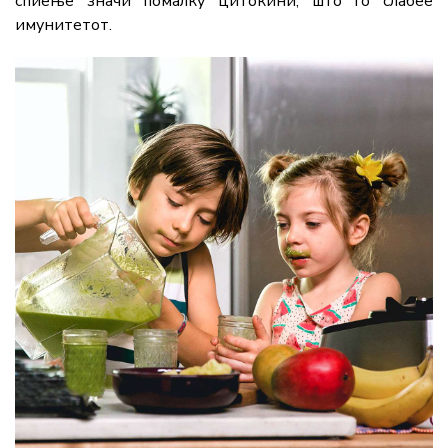
спиење значи помалку цитокини, што го слабее
имунитетот.