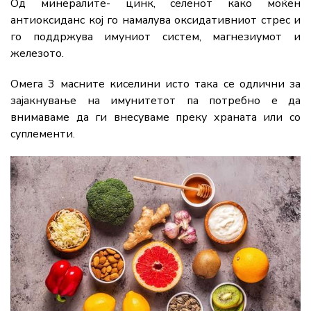
Од минералите- цинк, селенот како моќен
антиоксиданс кој го намалува оксидативниот стрес и
го поддржува имуниот систем, магнезиумот и
железото.
Омега 3 масните киселини исто така се одлични за
зајакнување на имунитетот па потребно е да
внимаваме да ги внесуваме преку храната или со
суплементи.