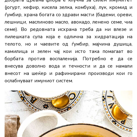
(јогурт, кефир, кисела зелка, комбуха), лук, кромид и
ѓумбир, храна богата со здрави масти (бадеми, ореви,
лешници, маслиново масло, авокадо, ленено семе, чиа
семе). Во редовната исхрана треба да ни влезе и
пилешката супа која е одлична за хидратација на
телото, но и чаевите од ѓумбир, мајчина душица,
камилица и зелен чај кои исто така помагаат во
борбата против воспаленија. Потребно е да се
внесува доволно вода и течности и да се намали
внесот на шеќер и рафинирани производи кои го
ослабнуваат имуниот систем.