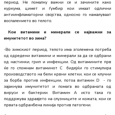
период. Не помалку важни се и зачините како
куркума, цимет и ѓумбир кои имаат одлични
антиинфламаторни својства, односно го намалуваат
воспалението во телото.
Кои витамини и минерали се најважни за
имунитетот во зима?
-Во зимскиот период, телото има зголемена потреба
од одредени витамини и минерали за да се одбрани
од настинки, грип и инфекции. Од витамините прв
ќе го спомнам витаминот C бидејќи го стимулира
производството на бели крвни клетки, кои се клучни
за борба против инфекции, потоа витамин D - го
зајакнува имунитетот и помага во одбраната од
вируси и бактерии. Витамин А исто така го
поддржува здравјето на слузниците и кожата, кои се
првата одбранбена линија против патогени.