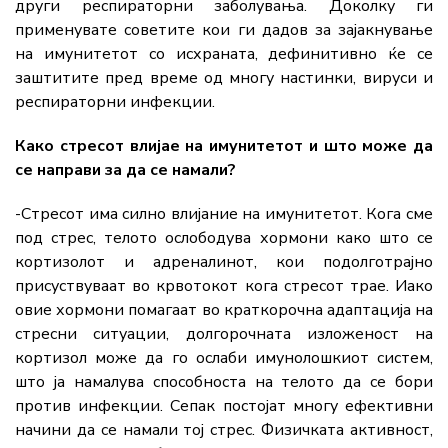
други респираторни заболувања. Доколку ги
применувате советите кои ги дадов за зајакнување
на имунитетот со исхраната, дефинитивно ќе се
заштитите пред време од многу настинки, вируси и
респираторни инфекции.
Како стресот влијае на имунитетот и што може да
се направи за да се намали?
-Стресот има силно влијание на имунитетот. Кога сме
под стрес, телото ослободува хормони како што се
кортизолот и адреналинот, кои подолготрајно
присуствуваат во крвотокот кога стресот трае. Иако
овие хормони помагаат во краткорочна адаптација на
стресни ситуации, долгорочната изложеност на
кортизол може да го ослаби имунолошкиот систем,
што ја намалува способноста на телото да се бори
против инфекции. Сепак постојат многу ефективни
начини да се намали тој стрес. Физичката активност,