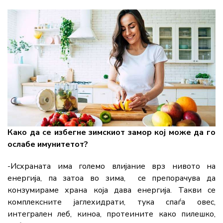
Како да се избегне зимскиот замор кој може да го
ослабe имунитетот?
-Исхраната има големо влијание врз нивото на
енергија, па затоа во зима, се препорачува да
конзумираме храна која дава енергија. Такви се
комплексните јаглехидрати, тука спаѓа овес,
интегрален леб, киноа, протеините како пилешко,