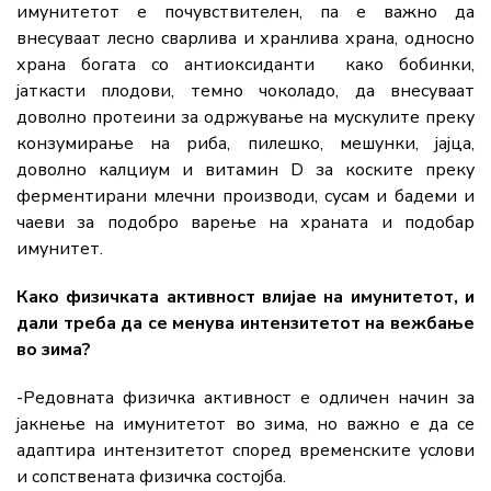
имунитетот е почувствителен, па е важно да
внесуваат лесно сварлива и хранлива храна, односно
храна богата со антиоксиданти како бобинки,
јаткасти плодови, темно чоколадо, да внесуваат
доволно протеини за одржување на мускулите преку
конзумирање на риба, пилешко, мешунки, јајца,
доволно калциум и витамин D за коските преку
ферментирани млечни производи, сусам и бадеми и
чаеви за подобро варење на храната и подобар
имунитет.
Како физичката активност влијае на имунитетот, и
дали треба да се менува интензитетот на вежбање
во зима?
-Редовната физичка активност е одличен начин за
јакнење на имунитетот во зима, но важно е да се
адаптира интензитетот според временските услови
и сопствената физичка состојба.