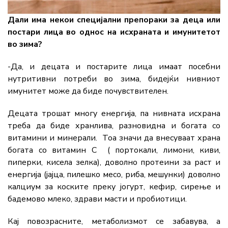
Дали има некои специјални препораки за деца или
постари лица во однос на исхраната и имунитетот
во зима?
-Да, и децата и постарите лица имаат посебни
нутритивни потреби во зима, бидејќи нивниот
имунитет може да биде почувствителен.
Децата трошат многу енергија, па нивната исхрана
треба да биде хранлива, разновидна и богата со
витамини и минерали. Тоа значи да внесуваат храна
богата со витамин C ( портокали, лимони, киви,
пиперки, кисела зелка), доволно протеини за раст и
енергија (јајца, пилешко месо, риба, мешунки) доволно
калциум за коските преку јогурт, кефир, сирење и
бадемово млеко, здрави масти и пробиотици.
Кај повозрасните, метаболизмот се забавува, а