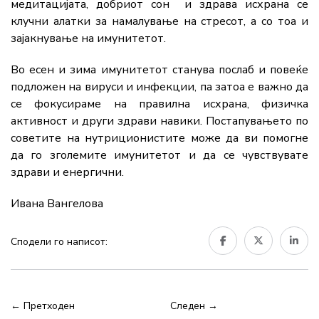
медитацијата, добриот сон и здрава исхрана се
клучни алатки за намалување на стресот, а со тоа и
зајакнување на имунитетот.
Во есен и зима имунитетот станува послаб и повеќе
подложен на вируси и инфекции, па затоа е важно да
се фокусираме на правилна исхрана, физичка
активност и други здрави навики. Постапувањето по
советите на нутриционистите може да ви помогне
да го зголемите имунитетот и да се чувствувате
здрави и енергични.
Ивана Вангелова
Сподели го написот:
← Претходен
Следен →