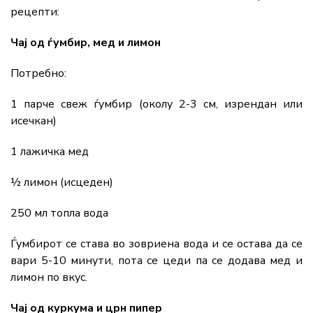
рецепти:
Чај од ѓумбир, мед и лимон
Потребно:
1 парче свеж ѓумбир (околу 2-3 см, изрендан или
исечкан)
1 лажичка мед
½ лимон (исцеден)
250 мл топла вода
Ѓумбирот се става во зовриена вода и се остава да се
вари 5-10 минути, пота се цеди па се додава мед и
лимон по вкус.
Чај од куркума и црн пипер