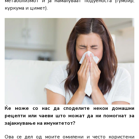
метаболизмот и ја намалуваат подуеноста (ѓумбир,
куркума и цимет).
Ќе може со нас да споделите некои домашни
рецепти или чаеви што можат да ни помогнат за
зајакнување на имунитетот?
Ова се дел од моите омилени и често користени