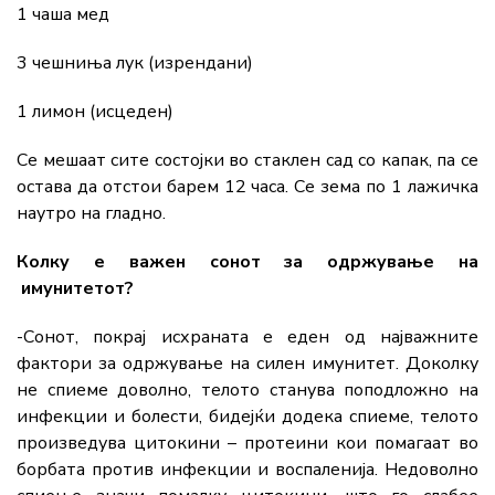
1 чаша мед
3 чешниња лук (изрендани)
1 лимон (исцеден)
Се мешаат сите состојки во стаклен сад со капак, па се
остава да отстои барем 12 часа. Се зема по 1 лажичка
наутро на гладно.
Колку е важен сонот за одржување на
имунитетот?
-Сонот, покрај исхраната е еден од најважните
фактори за одржување на силен имунитет. Доколку
не спиеме доволно, телото станува поподложно на
инфекции и болести, бидејќи додека спиеме, телото
произведува цитокини – протеини кои помагаат во
борбата против инфекции и воспаленија. Недоволно