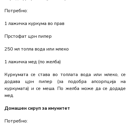
Потребно:
1 лажичка куркума во прав
Прстофат црн пипер
250 мл топла вода или млеко
1 лажичка мед (по желба)
Куркумата се става во топлата вода или млеко, се
додава црн пипер (за подобра апсорпција на
куркумата) и се меша. По желба може да се додаде
мед.
Домашен сируп за имунитет
Потребно: