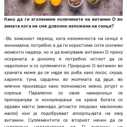
Како да ги зголемиме количините на витамин D во
зимата кога не сме доволно изложени на сонце?
-Во зимскиот период, кога изложеноста на сонце е
минимална, потребно е да ги користиме сите сончеви
моменти надвор, но и да внесуваме витамин D преку
исхраната, а доколку е потребно истиот да се
надополни и со суплементи. Природно D витамин во
храната може да се најде во риба како лосос, скуша,
харинга, туна, сардини, во жолчката од јајце, во
млечни производи како полномасно млеко, јогурт и
сирење. Паралелно со овие намирници се
препорачува и конзумирање на храна богата со
здрави масти (авокадо, јаткасти плодови, маслиново
масло) кои ја подобруваат апсорпцијата на овој
витамин.. Суплементите се вториот начин да се
надополни недостатокот од D витамин, но