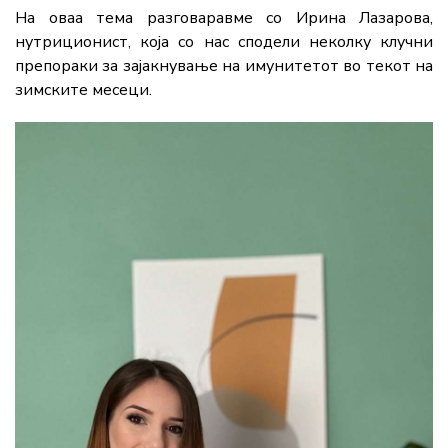
На оваа тема разговаравме со Ирина Лазарова,
нутриционист, која со нас сподели неколку клучни
препораки за зајакнување на имунитетот во текот на
зимските месеци.