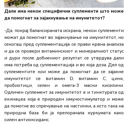
Дали има некои специфични суплементи што може
да помогнат за зајакнување на имунитетот?
-Да, покрај балансираната исхрана, некои суплементи
можат да помогнат во зајакнување на имунитетот, но
секогаш пред суплементација се прави крвна анализа
и да се провери витаминскиот и минералниот статус
и дури после добиениот резултат се утврдува дали
има потреба од суплементација и во која доза. Дел од
суплементите кои може да помогнат да се зајакне
имунитетот се витамин D, витамин C, цинк,
пробиотици, селен и омега-3 масни киселини.
Одличен суплемент за имунитетот е и тинктурата од
ехинацеа која е природен имуностимулатор и може
да помогне во спречување на настинки, а исто така на
природна база би ја препорачала куркумата како
силен антиоксиданс.