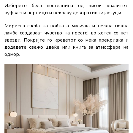
Изберете бела постелнина од висок квалитет,
пуфкасти перници и неколку декоративни јастуци.
Мирисна свеќа на ноќната масичка и нежна ноќна
ламба создаваат чувство на престој во хотел со пет
ѕвезди. Покријте го креветот со мека прекривка и
додадете свежо цвеќе или книга за атмосфера на
одмор.