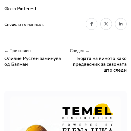
Фото:Pinterest
Сподели го написот:
← Претходен
Следен →
Оливие Рустен заминува
Бојата на виното како
од Балман
предвесник за сезоната
што следи