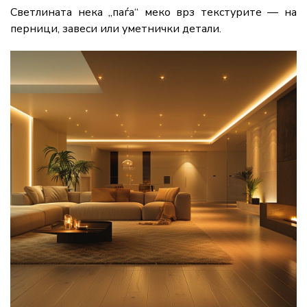
Светлината нека „паѓа“ меко врз текстурите — на
перници, завеси или уметнички детали.