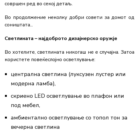
совршен ред во секој детаљ.
Во продолжение неколку добри совети за домот од
соништата...
Светлината – најдоброто дизајнерско оружје
Во хотелите, светлината никогаш не е случајна. Затоа
користете повеќеслојно осветлување:
централна светлина (луксузен лустер или
модерна ламба),
скриено LED осветлување во плафон или
под мебел,
амбиентално осветлување со топол тон за
вечерна светлина