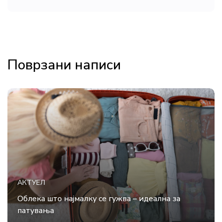
Поврзани написи
АКТУЕЛ
Облека што најмалку се гужва – идеална за
патувања