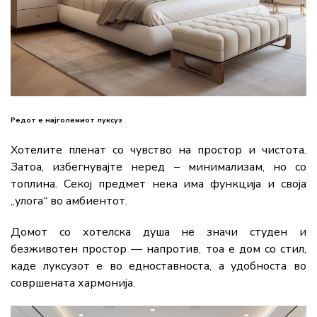
Редот е најголемиот луксуз
Хотелите пленат со чувство на простор и чистота.
Затоа, избегнувајте неред – минимализам, но со
топлина. Секој предмет нека има функција и своја
„улога“ во амбиентот.
Домот со хотелска душа не значи студен и
безживотен простор — напротив, тоа е дом со стил,
каде луксузот е во едноставноста, а удобноста во
совршената хармонија.