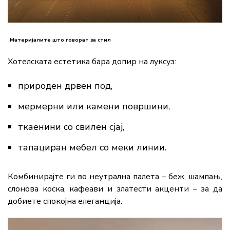
Материјалите што говорат за стил
Хотелската естетика бара допир на луксуз:
природен дрвен под,
мермерни или камени површини,
ткаенини со свилен сјај,
тапациран мебел со меки линии.
Комбинирајте ги во неутрална палета – беж, шампањ,
слонова коска, кафеави и златести акценти – за да
добиете спокојна елеганција.