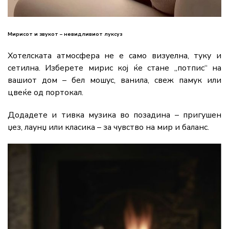
Мирисот и звукот – невидливиот луксуз
Хотелската атмосфера не е само визуелна, туку и
сетилна. Изберете мирис кој ќе стане „потпис“ на
вашиот дом – бел мошус, ванила, свеж памук или
цвеќе од портокал.
Додадете и тивка музика во позадина – пригушен
џез, лаунџ или класика – за чувство на мир и баланс.