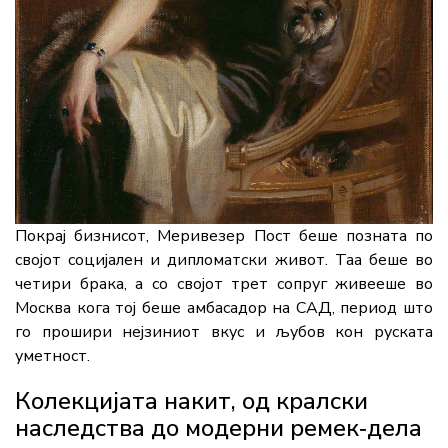
Покрај бизнисот, Меривезер Пост беше позната по
својот социјален и дипломатски живот. Таа беше во
четири брака, а со својот трет сопруг живееше во
Москва кога тој беше амбасадор на САД, период што
го прошири нејзиниот вкус и љубов кон руската
уметност.
Колекцијата накит, од кралски
наследства до модерни ремек‑дела