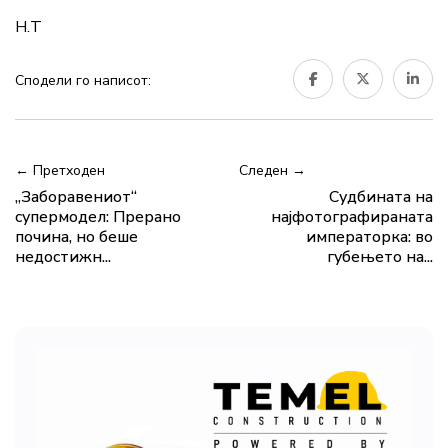
Н.Т
Сподели го написот:
← Претходен
Следен →
„Заборавениот“
Судбината на
супермодел: Прерано
најфотографираната
почина, но беше
императoрка: во
недостижн...
губењето на...