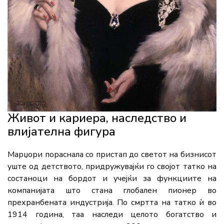
Живот и кариера, наследство и
влијателна фигура
Марџори пораснала со пристап до светот на бизнисот
уште од детството, придружувајќи го својот татко на
состаноци на бордот и учејќи за функциите на
компанијата што стана глобален пионер во
прехранбената индустрија. По смртта на татко ѝ во
1914 година, таа наследи целото богатство и