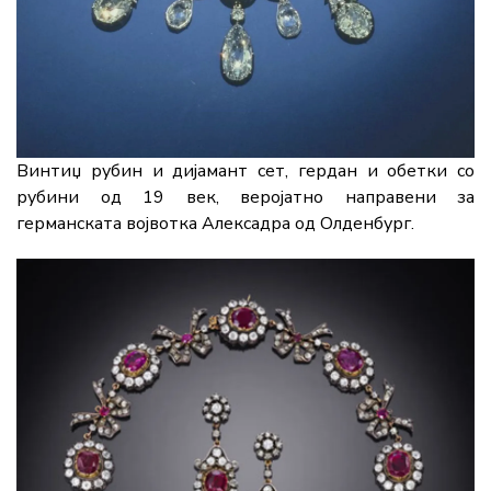
Винтиџ рубин и дијамант сет, гердан и обетки со
рубини од 19 век, веројатно направени за
германската војвотка Алексадра од Олденбург.