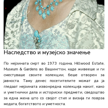
Наследство и музејско значење
По нејзината смрт во 1973 година, Hillwood Estate,
Museum & Gardens во Вашингтон, каде живееше и ги
сместуваше своите колекции, беше отворен за
јавноста. Таму денес посетителите можат да ја
гледаат нејзината извонредна колекција накит, како
и уметнички дела и историски предмети, сведоштво
за една жена што со својот стил и визија ги поврза
модата, богатството и уметноста.