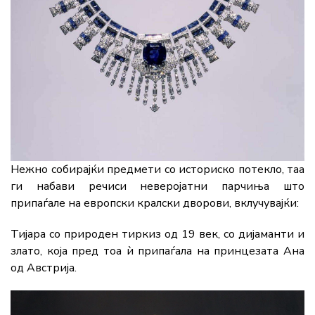
Нежно собирајќи предмети со историско потекло, таа
ги набави речиси неверојатни парчиња што
припаѓале на европски кралски дворови, вклучувајќи:
Тијара со природен тиркиз од 19 век, со дијаманти и
злато, која пред тоа ѝ припаѓала на принцезата Ана
од Австрија.