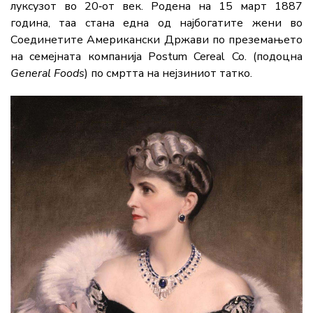
луксузот во 20‑от век. Родена на 15 март 1887
година, таа стана една од најбогатите жени во
Соединетите Американски Држави по преземањето
на семејната компанија Postum Cereal Co. (подоцна
General Foods
) по смртта на нејзиниот татко.