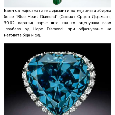
Еден од најпознатите дијаманти во нејзината збирка
беше “Blue Heart Diamond” (Синиот Срцев Дијамант,
30.62 карати) парче што таа го оценувала како
„поубаво од Hope Diamond“ при објаснување на
неговата боја и сјај.