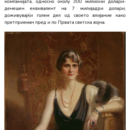
компанијата, односно околу 300 милиони долари-
денешен еквивалент на 7 милијадри долари,
доживувајќи голем дел од своето влијание како
претприемач пред и по Првата светска војна.