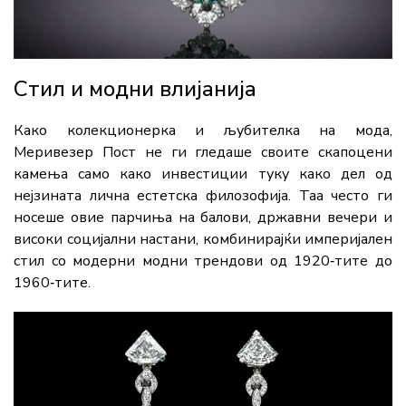
Стил и модни влијанија
Како колекционерка и љубителка на мода,
Меривезер Пост не ги гледаше своите скапоцени
камења само како инвестиции туку како дел од
нејзината лична естетска филозофија. Таа често ги
носеше овие парчиња на балови, државни вечери и
високи социјални настани, комбинирајќи империјален
стил со модерни модни трендови од 1920‑тите до
1960‑тите.