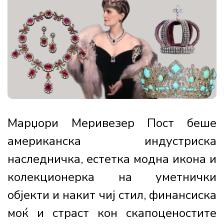
Марџори Меривезер Пост беше
американска индустриска
наследничка, естетка модна икона и
колекционерка на уметнички
објекти и накит чиј стил, финансиска
моќ и страст кон скапоценостите