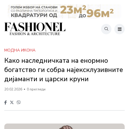
МОДНА ИКОНА
Како наследничката на енормно
богатство ги собра најексклузивните
дијаманти и царски круни
20.02.2026
0 прегледи