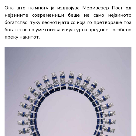
Она што најмногу ја издвојува Меривезер Пост од
нејзините современици беше не само нејзиното
богатство, туку леснотијата со која го претвораше тоа
богатство во уметничка и културна вредност, особено
преку накитот.