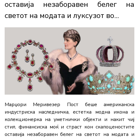
оставија незаборавен белег на
светот на модата и луксузот во...
Марџори Меривезер Пост беше американска
индустриска наследничка, естетка модна икона и
колекционерка на уметнички објекти и накит чиј
стил, финансиска моќ и страст кон скапоценостите
оставија незаборавен белег на светот на модата и