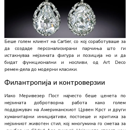
Беше голем клиент на Cartier, со кој соработуваше за
да создаде персонализирани парчиња што ги
истакнуваа нејзината фигура и позиција но и да
бидат функционални и носливи, од Art Deco
ремек‑дела до модерни класики.
Филантропија и контроверзии
Иако Меривезер Пост најчесто беше ценета по
нејзината добротворна работа како голем
поддржувач на Американскиот Црвен Крст и други
хуманитарни иницијативи, постоеше и критика за
нејзиниот животен стил, кој многумина го сметаа за