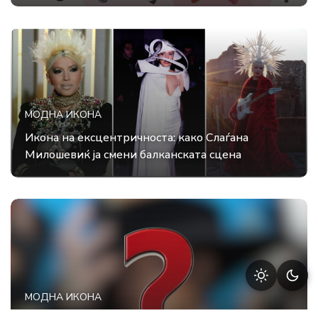
МОДНА ИКОНА
Икона на ексцентричноста: како Слаѓана
Милошевиќ ја смени балканската сцена
МОДНА ИКОНА