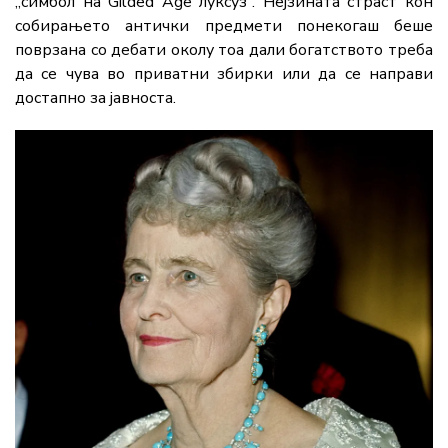
„симбол на Gilded Age луксуз“. Нејзината страст кон
собирањето антички предмети понекогаш беше
поврзана со дебати околу тоа дали богатството треба
да се чува во приватни збирки или да се направи
достапно за јавноста.