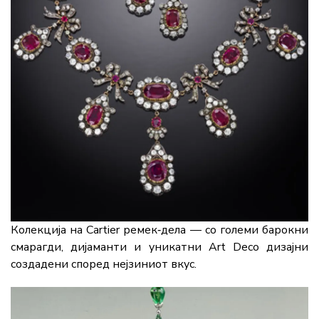
Колекција на Cartier ремек‑дела — со големи барокни
смарагди, дијаманти и уникатни Art Deco дизајни
создадени според нејзиниот вкус.