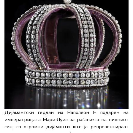
Дијамантски гердан на Наполеон I- подарен на
императрицата Мари‑Луиз за раѓањето на нивниот
син, со огромни дијаманти што ја репрезентираат