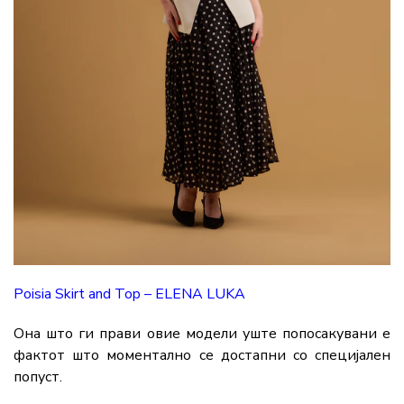
Poisia Skirt and Top – ELENA LUKA
Она што ги прави овие модели уште попосакувани е
фактот што моментално се достапни со специјален
попуст.