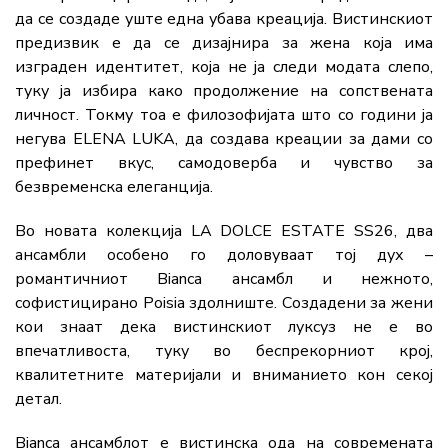
да се создаде уште една убава креација. Вистинскиот
предизвик е да се дизајнира за жена која има
изграден идентитет, која не ја следи модата слепо,
туку ја избира како продолжение на сопствената
личност. Токму тоа е филозофијата што со години ја
негува ELENA LUKA, да создава креации за дами со
префинет вкус, самодоверба и чувство за
безвременска елеганција.
Во новата колекција LA DOLCE ESTATE SS26, два
ансамбли особено го доловуваат тој дух –
романтичниот Bianca ансамбл и нежното,
софистицирано Poisia здолниште. Создадени за жени
кои знаат дека вистинскиот луксуз не е во
впечатливоста, туку во беспрекорниот крој,
квалитетните материјали и вниманието кон секој
детал.
Bianca ансамблот е вистинска ода на современата