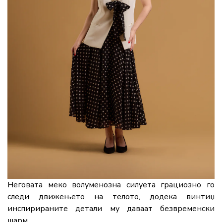
Неговата меко волуменозна силуета грациозно го
следи движењето на телото, додека винтиџ
инспирираните детали му даваат безвременски
шарм.