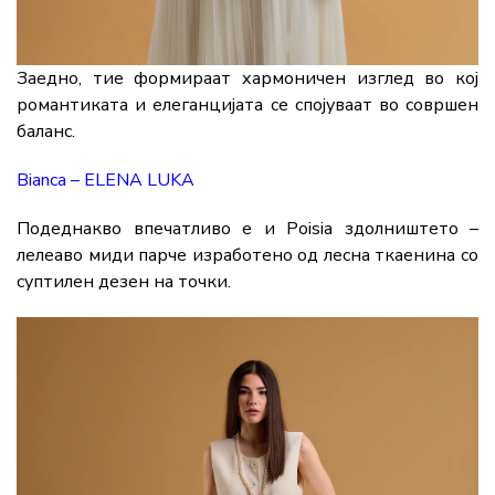
Заедно, тие формираат хармоничен изглед во кој
романтиката и елеганцијата се спојуваат во совршен
баланс.
Bianca – ELENA LUKA
Подеднакво впечатливо е и Poisia здолништето –
лелеаво миди парче изработено од лесна ткаенина со
суптилен дезен на точки.