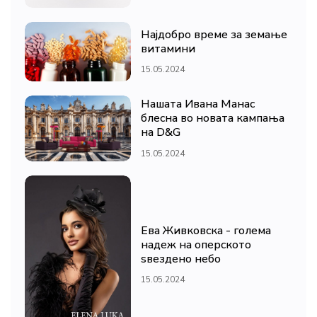
Најдобро време за земање
витамини
15.05.2024
Нашата Ивана Манас
блесна во новата кампања
на D&G
15.05.2024
Ева Живковска - голема
надеж на оперското
ѕвездено небо
15.05.2024