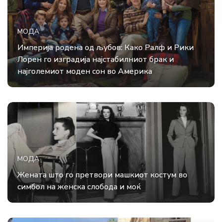
МОДА
Империја родена од љубов: Како Ралф и Рики
Лорен го изградија најстабилниот брак и
најголемиот моден сон во Америка
МОДА
Жената што го претвори машкиот костум во
симбол на женска слобода и моќ