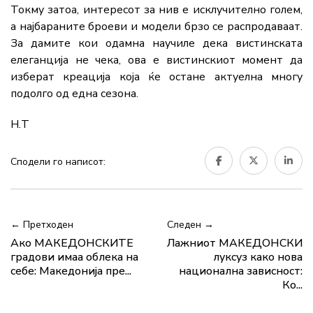
Токму затоа, интересот за нив е исклучително голем,
а најбараните броеви и модели брзо се распродаваат.
За дамите кои одамна научиле дека вистинската
елеганција не чека, ова е вистинскиот момент да
изберат креација која ќе остане актуелна многу
подолго од една сезона.
Н.Т
Сподели го написот:
← Претходен
Следен →
Ако МАКЕДОНСКИТЕ
Лажниот МАКЕДОНСКИ
градови имаа облека на
луксуз како нова
себе: Македонија пре...
национална зависност:
Ко...