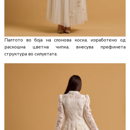
Палтото во боја на слонова коска, изработено од
раскошна цветна чипка, внесува префинета
структура во силуетата.