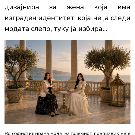
дизајнира за жена која има
изграден идентитет, која не ја следи
модата слепо, туку ја избира...
Во софистицирана мода, најголемиот предизвик не е