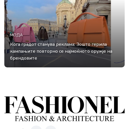
МОДА
Кога градот станува реклама: Зошто герила
кампањите повторно се најмоќното оружје на
брендовите