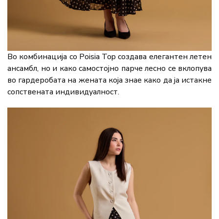
Во комбинација со Poisia Top создава елегантен летен
ансамбл, но и како самостојно парче лесно се вклопува
во гардеробата на жената која знае како да ја истакне
сопствената индивидуалност.