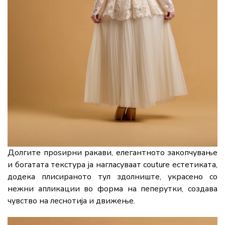
Долгите проѕирни ракави, елегантното закопчување
и богатата текстура ја нагласуваат couture естетиката,
додека плисираното тул здолниште, украсено со
нежни апликации во форма на пеперутки, создава
чувство на леснотија и движење.