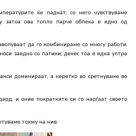
пературите ќе паднат, со него чувствуваме
му затоа ова топло парче облека е едно од
зволуваат да го комбинираме со многу работи.
оси заедно со патики, денес тоа е една ултра
јанси доминираат, а неретко во сретнуваме во
дард, и оние пократките си го наoѓаат своето
етуваме токму на нив.