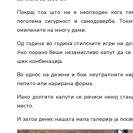
Покрај тоа што ни е неопходен кога тем
поголема сигурност и самодоверба. Ток
омилените на многу дами.
Од година во година стилските игри ни до
Ако порано беше незамисливо капут да се н
шик комбинација.
Во однос на дезени и бои, неутралните ни
пепито или карирана форма.
Иако долгите капути се речиси некој стан
место.
И затоа денес нашата мала галерија ја посв