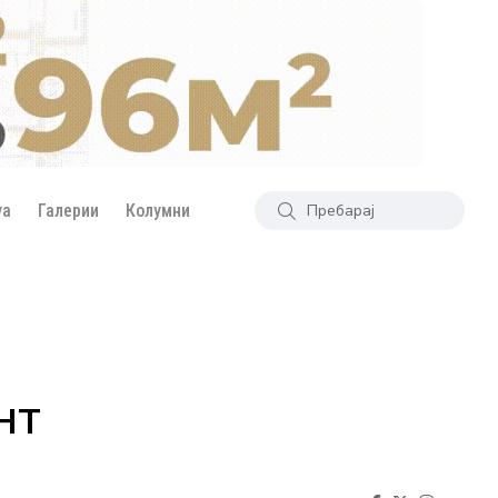
уа
Галерии
Колумни
нт