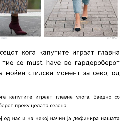
сецот кога капутите играат главна
, тие се must have во гардероберот
а моќен стилски момент за секој од
га капутите играат главна улога. Заедно со
берот преку целата сезона.
ј од нас и на некој начин ја дефинира нашата