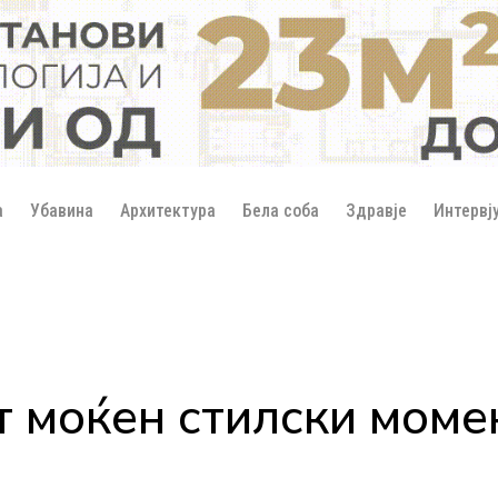
а
Убавина
Архитектура
Бела соба
Здравје
Интервј
т моќен стилски моме