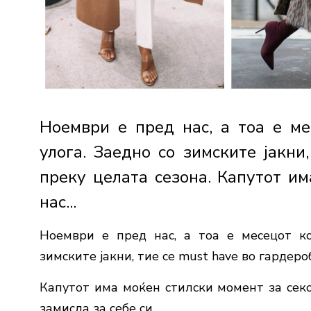
Ноември е пред нас, а тоа е ме
улога. Заедно со зимските јакни
преку целата сезона. Капутот им
нас...
Ноември е пред нас, а тоа е месецот ко
зимските јакни, тие се must have во гардеро
Капутот има моќен стилски момент за секо
замисла за себе си.