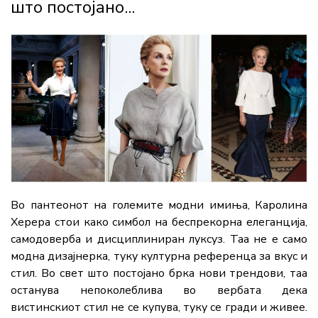
што постојано...
Во пантеонот на големите модни имиња, Каролина
Херера стои како симбол на беспрекорна елеганција,
самодоверба и дисциплиниран луксуз. Таа не е само
модна дизајнерка, туку културна референца за вкус и
стил. Во свет што постојано брка нови трендови, таа
останува непоколеблива во вербата дека
вистинскиот стил не се купува, туку се гради и живее.