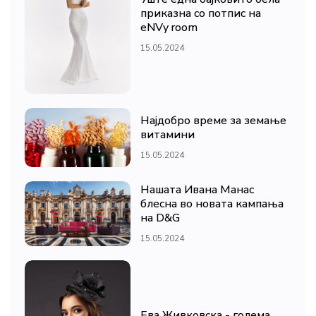
приказна со потпис на
eNVy room
15.05.2024
Најдобро време за земање
витамини
15.05.2024
Нашата Ивана Манас
блесна во новата кампања
на D&G
15.05.2024
Ева Живковска - голема