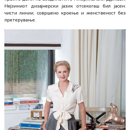
Нејзиниот дизајнерски јазик отсекогаш бил јасен:
чисти линии, совршено кроење и женственост без
претерување.