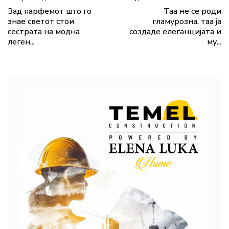
Зад парфемот што го
Таа не се роди
знае светот стои
гламурозна, таа ја
сестрата на модна
создаде елеганцијата и
леген...
му...