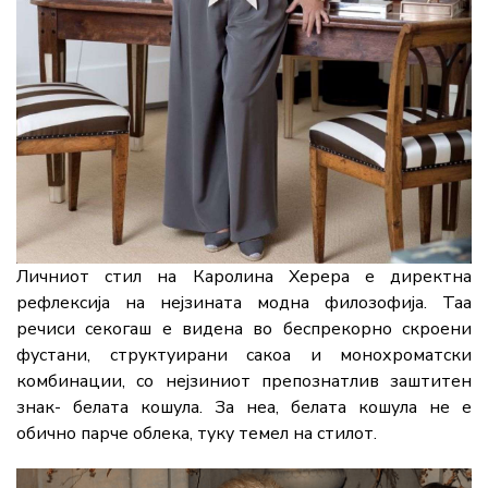
Личниот стил на Каролина Херера е директна
рефлексија на нејзината модна филозофија. Таа
речиси секогаш е видена во беспрекорно скроени
фустани, структуирани сакоа и монохроматски
комбинации, со нејзиниот препознатлив заштитен
знак- белата кошула. За неа, белата кошула не е
обично парче облека, туку темел на стилот.