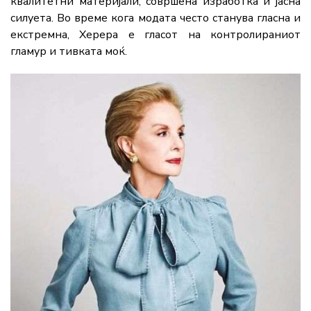
квалитетни материјали, совршена изработка и јасна
силуета. Во време кога модата често станува гласна и
екстремна, Херера е гласот на контролираниот
гламур и тивката моќ.