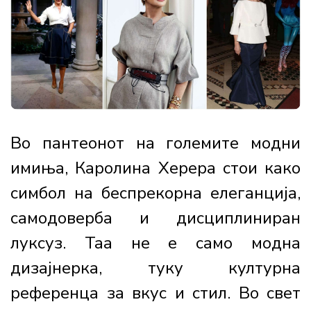
Во пантеонот на големите модни
имиња, Каролина Херера стои како
симбол на беспрекорна елеганција,
самодоверба и дисциплиниран
луксуз. Таа не е само модна
дизајнерка, туку културна
референца за вкус и стил. Во свет