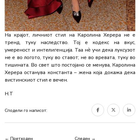
На крајот, личниот стил на Каролина Херера не е
тренд, туку наследство. Тој е кодекс на вкус,
умереност и интелигенција. Таа нè учи дека луксузот
не е во логото, туку во ставот; не во вревата, туку во
тишината. Во свет што постојано се менува, Каролина
Херера останува константа – жена која докажа дека
вистинскиот стил е вечен.
Н.Т
Сподели го написот:
← Претходен
Следен →