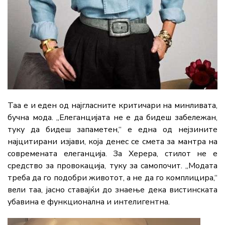
Таа е и еден од најгласните критичари на минливата,
бучна мода. „Елеганцијата не е да бидеш забележан,
туку да бидеш запаметен,“ е една од нејзините
најцитирани изјави, која денес се смета за мантра на
современата елеганција. За Херера, стилот не е
средство за провокација, туку за самопочит. „Модата
треба да го подобри животот, а не да го комплицира,“
вели таа, јасно ставајќи до знаење дека вистинската
убавина е функционална и интелигентна.