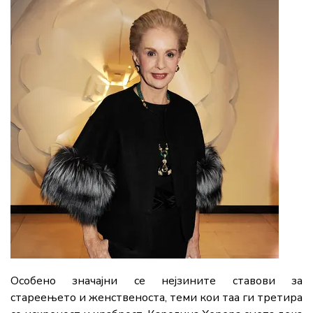
Особено значајни се нејзините ставови за
стареењето и женственоста, теми кои таа ги третира