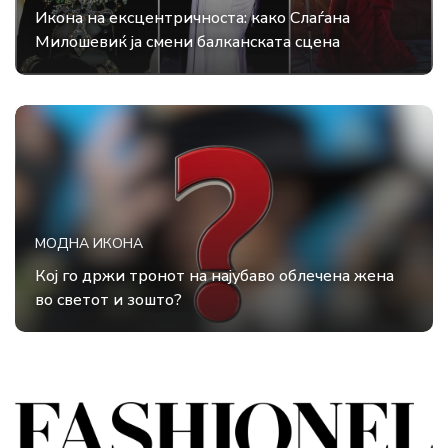
Икона на ексцентричноста: како Слаѓана
Милошевиќ ја смени балканската сцена
МОДНА ИКОНА
Кој го држи тронот на најубаво облечена жена
во светот и зошто?