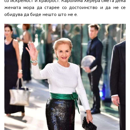
со искреност и храброст. Каролина Херера смета дека
жената мора да старее со достоинство и да не се
обидува да биде нешто што не е.