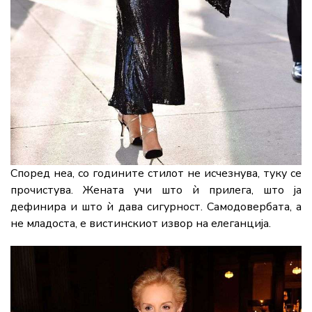
Според неа, со годините стилот не исчезнува, туку се
прочистува. Жената учи што ѝ прилега, што ја
дефинира и што ѝ дава сигурност. Самодовербата, а
не младоста, е вистинскиот извор на елеганција.