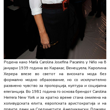
Родена како María Carolina Josefina Pacanins y Niño на 8
јануари 1939 година во Каракас, Венецуела, Каролина
Херера влезе во светот на високата мода без
формално модно образование, но со исклучително
развиено чувство за пропорција, култура и социјална
елеганција. Во 1981 година го основа брендот Carolina
Herrera New York и за кратко време стана омилена на
холивудската елита, европската аристократија и на
првите дами на Соединетите Американски Држави.