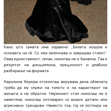
Како што самата има изјавено: „Белата кошула е
основата на сè. Со неа започнува и завршува стилот.“
Оваа едноставност, сепак, никогаш не е банална. Таа е
резултат на дисциплина, прецизност и длабоко
разбирање на формата.
Каролина Херера отсекогаш верувала дека облеката
треба да му служи на телото и на карактерот на
жената, а не обратно. Нејзиниот стил никогаш не е
наметлив, никогаш оптоварен со вишок детали или
агресивни трендови. Наместо тоа, тој се потпира на