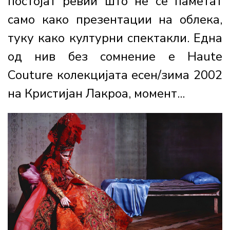
постојат ревии што не се паметат
само како презентации на облека,
туку како културни спектакли. Една
од нив без сомнение е Haute
Couture колекцијата есен/зима 2002
на Кристијан Лакроа, момент...