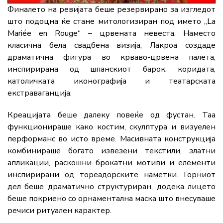
Финалето на ревијата беше резервирано за изгледот
што подоцна ќе стане митологизиран под името „La
Mariée en Rouge“ – црвената невеста. Наместо
класична бела свадбена визија, Лакроа создаде
драматична фигура во крваво-црвена палета,
инспирирана од шпанскиот барок, коридата,
католичката иконографија и театарската
екстраваганција.
Креацијата беше далеку повеќе од фустан. Таа
функционираше како костим, скулптура и визуелен
перформанс во исто време. Масивната конструкција
комбинираше богато извезени текстили, златни
апликации, раскошни брокатни мотиви и елементи
инспирирани од тореадорските наметки. Горниот
дел беше драматично структуриран, додека лицето
беше покриено со орнаментална маска што внесуваше
речиси ритуален карактер.