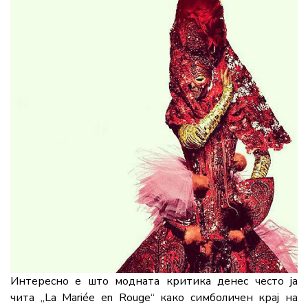
Интересно е што модната критика денес често ја
чита „La Mariée en Rouge“ како симболичен крај на