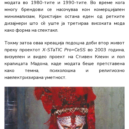
модата во 1980-тите и 1990-тите. Во време кога
многу брендови се насочуваа кон комерцијален
минимализам, Кристијан остана еден од ретките
дизајнери што сè уште ја третираа високата мода
како форма на спектакл.
Токму затоа оваа креација подоцна доби втор живот
преку проектот
X-STaTIC Pro=CeSS
во 2003 година,
визуелен и видео проект на Стивен Клеин и поп
кралицата Мадона, каде модата беше претставена
како темна, психолошка и религиозно
наелектризирана уметност.