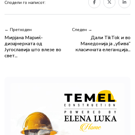
Сподели го написот:
← Претходен
Следен →
Мирјана Мариќ-
Дали TikTok и во
дизајнерката од
Македонија ја „убива“
Југославија што влезе во
класичната елеганција...
свет...