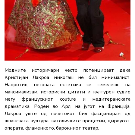
Модните историчари често потенцираат дека
Кристијан Лакроа никогаш не бил минималист.
Напротив, неговата естетика се темелеше на
максимализам, историски цитати и културен судир
меѓу францускиот couture и медитеранската
драматика. Роден во Арл, на југот на Франција,
Лакроа уште од почетокот бил фасциниран од
шпанската култура, католичките процесии, циркусот,
операта, фламенкото, барокниот театар.