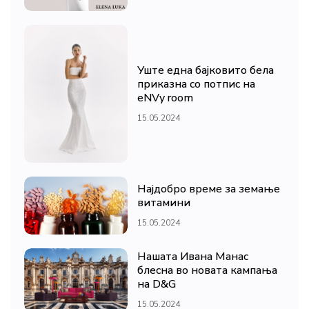
Уште една бајковито бела
приказна со потпис на
eNVy room
15.05.2024
Најдобро време за земање
витамини
15.05.2024
Нашата Ивана Манас
блесна во новата кампања
на D&G
15.05.2024