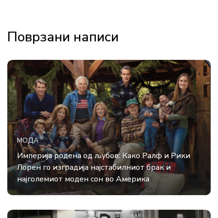
Поврзани написи
МОДА
Империја родена од љубов: Како Ралф и Рики
Лорен го изградија најстабилниот брак и
најголемиот моден сон во Америка