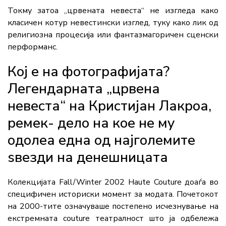
Токму затоа „црвената невеста“ не изгледа како
класичен котур невестински изглед, туку како лик од
религиозна процесија или фантазмагоричен сценски
перформанс.
Кој е на фотографијата?
Легендарната „црвена
невеста“ на Кристијан Лакроа,
ремек- дело на кое не му
одолеа една од најголемите
ѕвезди на денешницата
Колекцијата Fall/Winter 2002 Haute Couture доаѓа во
специфичен историски момент за модата. Почетокот
на 2000-тите означуваше постепено исчезнување на
екстремната couture театралност што ја одбележа