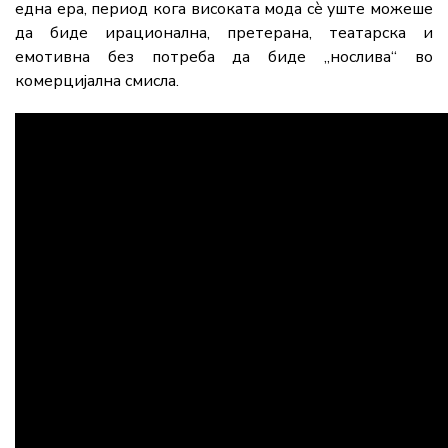
една ера, период кога високата мода сè уште можеше
да биде ирационална, претерана, театарска и
емотивна без потреба да биде „нослива“ во
комерцијална смисла.