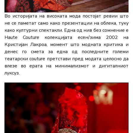
Во историјата на високата мода постојат ревии што
не се паметат само како презентации на облека, туку
како културни спектакли. Една од нив без сомнение е
Haute Couture колекцијата есен/зима 2002 на
Кристијан Лакроа, момент што модната критика и
денес го смета за една од последните големи
театарски couture претстави пред модата целосно да
влезе во ерата на минимализмот и дигиталниот
луксуз.