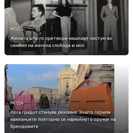
МОДА
Жената што го претвори машкиот костум во
симбол на женска слобода и моќ
МОДА
Кога градот станува реклама: Зошто герила
кампањите повторно се најмоќното оружје на
брендовите