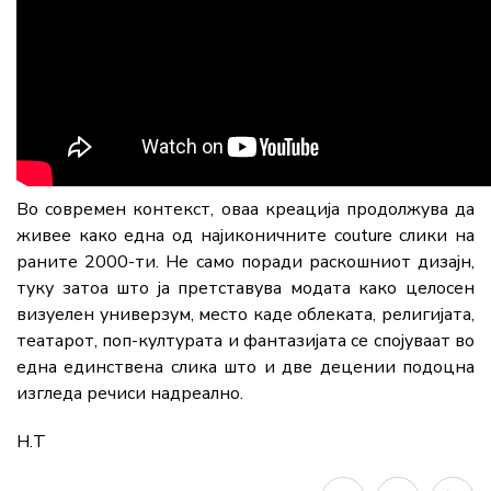
Во современ контекст, оваа креација продолжува да
живее како една од најиконичните couture слики на
раните 2000-ти. Не само поради раскошниот дизајн,
туку затоа што ја претставува модата како целосен
визуелен универзум, место каде облеката, религијата,
театарот, поп-културата и фантазијата се спојуваат во
една единствена слика што и две децении подоцна
изгледа речиси надреално.
Н.Т