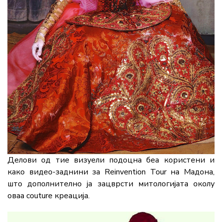
Делови од тие визуели подоцна беа користени и
како видео-заднини за Reinvention Tour на Мадона,
што дополнително ја зацврсти митологијата околу
оваа couture креација.