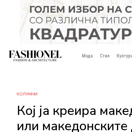
Мода
Стил
Култур
КОЛУМНИ
Кој ја креира мак
или македонските 