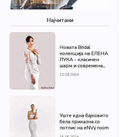
Најчитани
Новата Bridal
колекција на ЕЛЕНА
ЛУКА - класичен
шарм и современа...
12.04.2024
Уште една бајковито
бела приказна со
потпис на eNVy room
15.05.2024