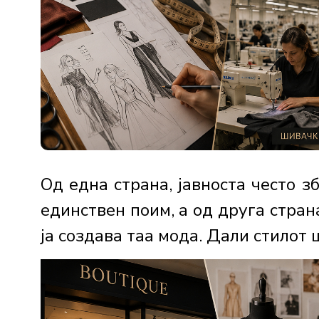
Од една страна, јавноста често з
единствен поим, а од друга стран
ја создава таа мода. Дали стилот 