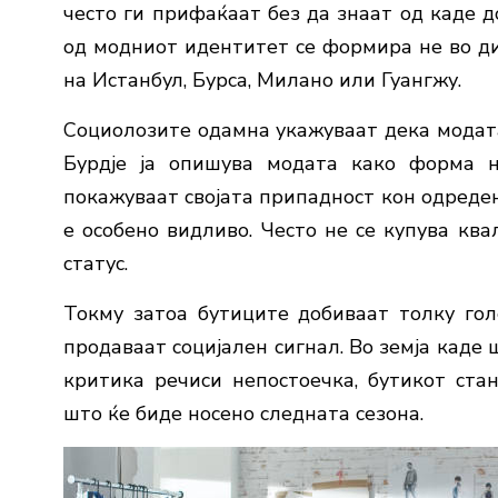
често ги прифаќаат без да знаат од каде д
од модниот идентитет се формира не во диз
на Истанбул, Бурса, Милано или Гуангжу.
Социолозите одамна укажуваат дека модата
Бурдје
ја опишува модата како форма на
покажуваат својата припадност кон одреден
е особено видливо. Често не се купува квал
статус.
Токму затоа бутиците добиваат толку гол
продаваат социјален сигнал. Во земја каде
критика речиси непостоечка, бутикот ста
што ќе биде носено следната сезона.