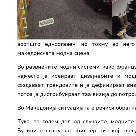
воопшто едноставен, но токму во нег
македонската модна сцена.
Во развиените модни системи, како францу
најчесто ја креираат дизајнерите и мод
создаваат трендовите и ја дефинираат виз
потоа ја дистрибуираат таа визија до потро
Во Македонија ситуацијата е речиси обратна
Тука, во голем дел од случаите, модните 
Бутиците стануваат филтер низ кој влег