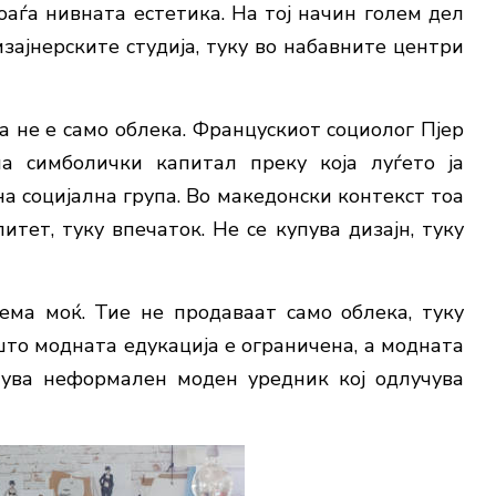
оаѓа нивната естетика. На тој начин голем дел
ајнерските студија, туку во набавните центри
 не е само облека. Францускиот социолог
Пјер
 симболички капитал преку која луѓето ја
а социјална група. Во македонски контекст тоа
итет, туку впечаток. Не се купува дизајн, туку
ема моќ. Тие не продаваат само облека, туку
 што модната едукација е ограничена, а модната
нува неформален моден уредник кој одлучува