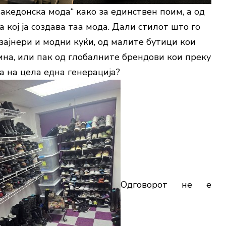
македонска мода“ како за единствен поим, а од
 кој ја создава таа мода. Дали стилот што го
ајнери и модни куќи, од малите бутици кои
ина, или пак од глобалните брендови кои преку
а на цела една генерација?
Одговорот не е