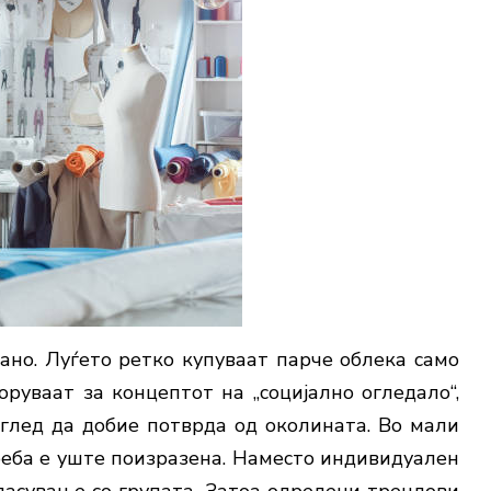
ано. Луѓето ретко купуваат парче облека само
руваат за концептот на „социјално огледало“,
зглед да добие потврда од околината. Во мали
реба е уште поизразена. Наместо индивидуален
огласување со групата. Затоа одредени трендови