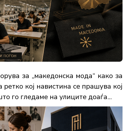
борува за „македонска мода“ како за
а ретко кој навистина се прашува кој
што го гледаме на улиците доаѓа...