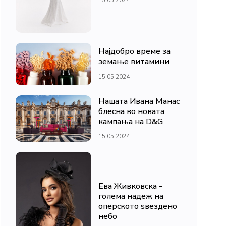
Најдобро време за
земање витамини
15.05.2024
Нашата Ивана Манас
блесна во новата
кампања на D&G
15.05.2024
Ева Живковска -
голема надеж на
оперското ѕвездено
небо