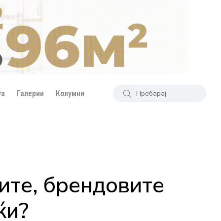
уа
Галерии
Колумни
ците, брендовите
ќи?