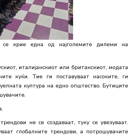
о се крие една од најголемите дилеми на
скиот, италијанскиот или британскиот, модата
ните куќи. Тие ги поставуваат насоките, ги
уелната култура на едно општество. Бутиците
шувачите.
.
трендови не се создаваат, туку се увезуваат.
уваат глобалните трендови, а потрошувачите