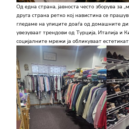
Од една страна, јавноста често зборува за „
друга страна ретко кој навистина се прашува
гледаме на улиците доаѓа од домашните диз
увезуваат трендови од Турција, Италија и К
социјалните мрежи ја обликуваат естетикат