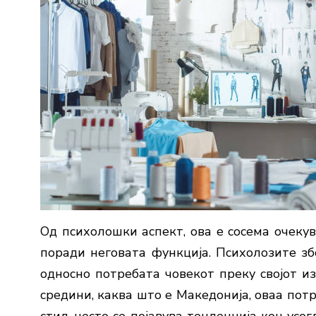
Од психолошки аспект, ова е сосема очекув
поради неговата функција. Психолозите збо
односно потребата човекот преку својот и
средини, каква што е Македонија, оваа пот
стил, често се појавува тенденција кон ус