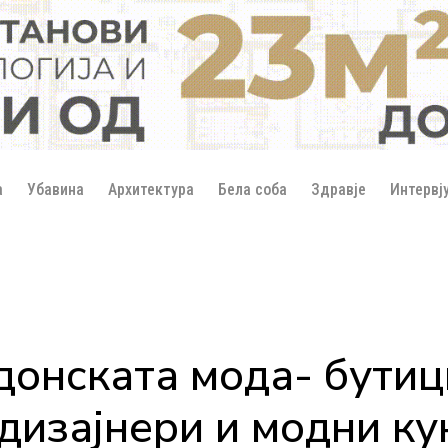
а
Убавина
Архитектура
Бела соба
Здравје
Интервј
едонската мода- бути
дизајнери и модни ку