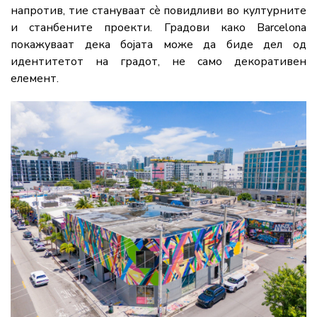
напротив, тие стануваат сè повидливи во културните
и станбените проекти. Градови како
Barcelona
покажуваат дека бојата може да биде дел од
идентитетот на градот, не само декоративен
елемент.