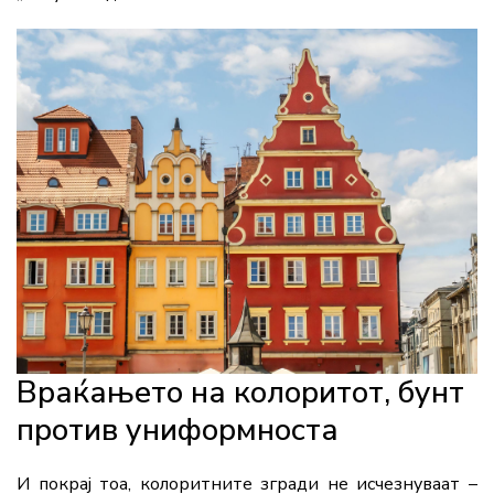
Враќањето на колоритот, бунт
против униформноста
И покрај тоа, колоритните згради не исчезнуваат –