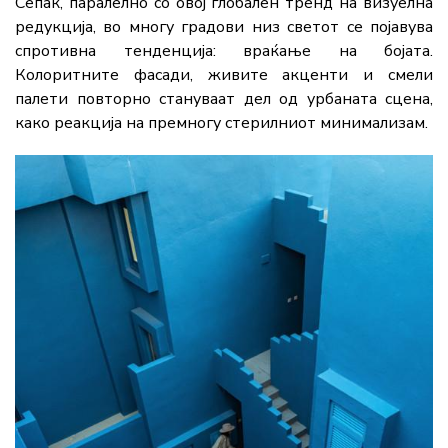
Сепак, паралелно со овој глобален тренд на визуелна
редукција, во многу градови низ светот се појавува
спротивна тенденција: враќање на бојата.
Колоритните фасади, живите акценти и смели
палети повторно стануваат дел од урбаната сцена,
како реакција на премногу стерилниот минимализам.