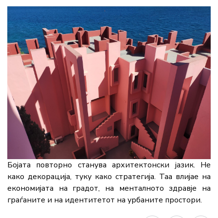
Бојата повторно станува архитектонски јазик. Не
како декорација, туку како стратегија. Таа влијае на
економијата на градот, на менталното здравје на
граѓаните и на идентитетот на урбаните простори.