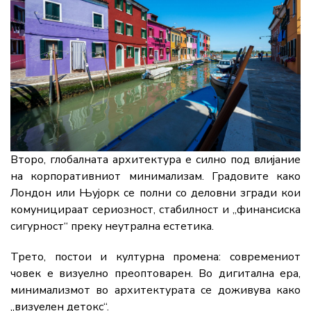
Второ, глобалната архитектура е силно под влијание
на корпоративниот минимализам. Градовите како
Лондон или Њујорк се полни со деловни згради кои
комуницираат сериозност, стабилност и „финансиска
сигурност“ преку неутрална естетика.
Трето, постои и културна промена: современиот
човек е визуелно преоптоварен. Во дигитална ера,
минимализмот во архитектурата се доживува како
„визуелен детокс“.