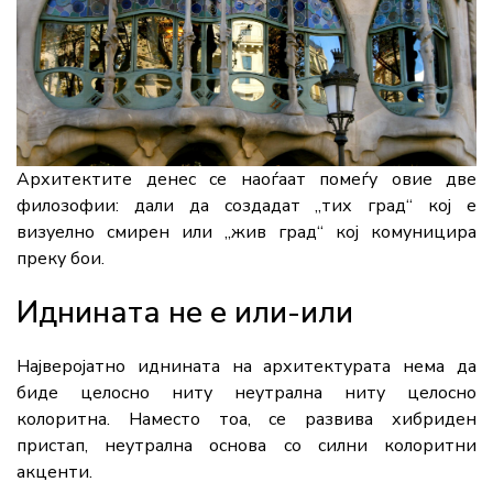
Архитектите денес се наоѓаат помеѓу овие две
филозофии: дали да создадат „тих град“ кој е
визуелно смирен или „жив град“ кој комуницира
преку бои.
Иднината не е или-или
Најверојатно иднината на архитектурата нема да
биде целосно ниту неутрална ниту целосно
колоритна. Наместо тоа, се развива хибриден
пристап, неутрална основа со силни колоритни
акценти.