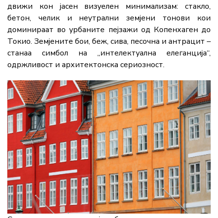
движи кон јасен визуелен минимализам: стакло,
бетон, челик и неутрални земјени тонови кои
доминираат во урбаните пејзажи од Копенхаген до
Токио. Земјените бои, беж, сива, песочна и антрацит –
станаа симбол на „интелектуална елеганција“,
одржливост и архитектонска сериозност.