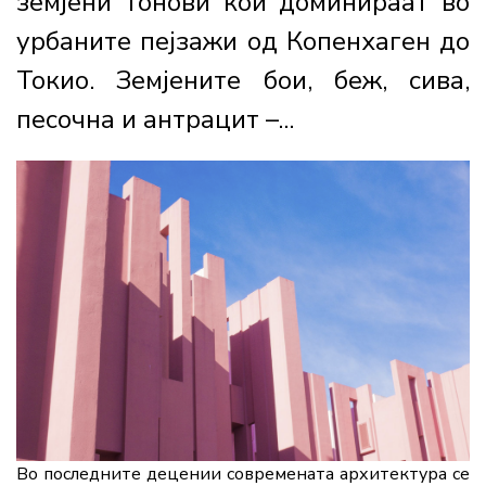
земјени тонови кои доминираат во
урбаните пејзажи од Копенхаген до
Токио. Земјените бои, беж, сива,
песочна и антрацит –...
Во последните децении современата архитектура се