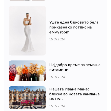
Уште една бајковито бела
приказна со потпис на
eNVy room
15.05.2024
Најдобро време за земање
витамини
15.05.2024
Нашата Ивана Манас
блесна во новата кампања
на D&G
15.05.2024