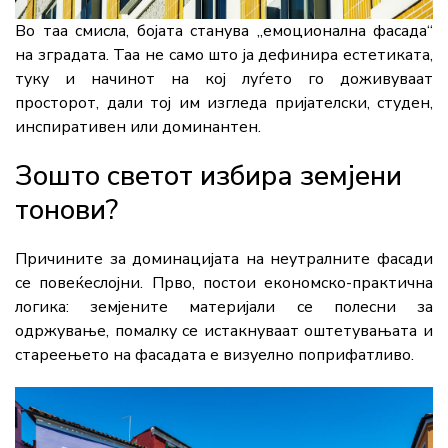
Во таа смисла, бојата станува „емоционална фасада“
на зградата. Таа не само што ја дефинира естетиката,
туку и начинот на кој луѓето го доживуваат
просторот, дали тој им изгледа пријателски, студен,
инспиративен или доминантен.
Зошто светот избира земјени
тонови?
Причините за доминацијата на неутралните фасади
се повеќеслојни. Прво, постои економско-практична
логика: земјените материјали се полесни за
одржување, помалку се истакнуваат оштетувањата и
стареењето на фасадата е визуелно поприфатливо.