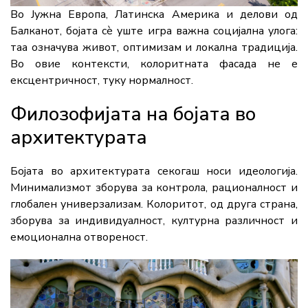
Во Јужна Европа, Латинска Америка и делови од
Балканот, бојата сè уште игра важна социјална улога:
таа означува живот, оптимизам и локална традиција.
Во овие контексти, колоритната фасада не е
ексцентричност, туку нормалност.
Филозофијата на бојата во
архитектурата
Бојата во архитектурата секогаш носи идеологија.
Минимализмот зборува за контрола, рационалност и
глобален универзализам. Колоритот, од друга страна,
зборува за индивидуалност, културна различност и
емоционална отвореност.