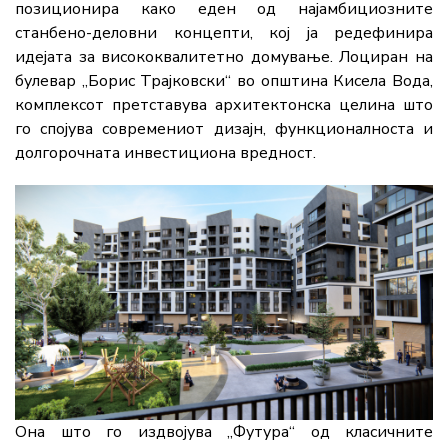
позиционира како еден од најамбициозните
станбено-деловни концепти, кој ја редефинира
идејата за висококвалитетно домување. Лоциран на
булевар „Борис Трајковски“ во општина Кисела Вода,
комплексот претставува архитектонска целина што
го спојува современиот дизајн, функционалноста и
долгорочната инвестициона вредност.
Она што го издвојува „Футура“ од класичните