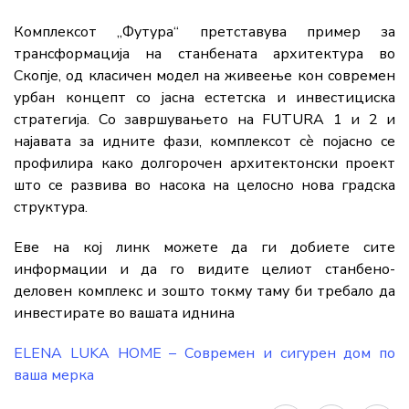
Комплексот „Футура“ претставува пример за
трансформација на станбената архитектура во
Скопје, од класичен модел на живеење кон современ
урбан концепт со јасна естетска и инвестициска
стратегија. Со завршувањето на FUTURA 1 и 2 и
најавата за идните фази, комплексот сè појасно се
профилира како долгорочен архитектонски проект
што се развива во насока на целосно нова градска
структура.
Еве на кој линк можете да ги добиете сите
информации и да го видите целиот станбено-
деловен комплекс и зошто токму таму би требало да
инвестирате во вашата иднина
ELENA LUKA HOME – Современ и сигурен дом по
ваша мерка