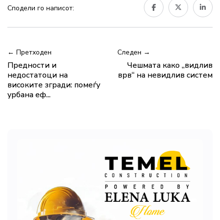
Сподели го написот:
← Претходен
Следен →
Предности и
Чешмата како „видлив
недостатоци на
врв“ на невидлив систем
високите згради: помеѓу
урбана еф...