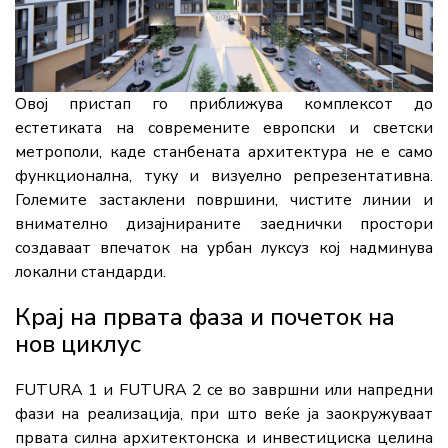
Овој пристап го приближува комплексот до
естетиката на современите европски и светски
метрополи, каде станбената архитектура не е само
функционална, туку и визуелно репрезентативна.
Големите застаклени површини, чистите линии и
внимателно дизајнираните заеднички простори
создаваат впечаток на урбан луксуз кој надминува
локални стандарди.
Крај на првата фаза и почеток на
нов циклус
FUTURA 1 и FUTURA 2 се во завршни или напредни
фази на реализација, при што веќе ја заокружуваат
првата силна архитектонска и инвестициска целина