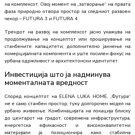
на комплексот. Овој момент на „затворање“ на првата
фаза природно отвора простор за следниот развоен
чекор – FUTURA 3 и FUTURA 4.
Трендот на развој на комплексот јасно укажува на
продолжување на концептот или проширување на
станбените капацитети, дополнително јакнење на
комерцијалната компонента и уште посилен фокус на
урбана одржливост и архитектонски идентитет.
Инвестиција што ја надминува
моменталната вредност
Според концептот на ELENA LUKA HOME, „Футура“
не е само станбен простор, туку долгорочен модел на
урбано живеење. Комбинацијата на локација блиску
до центарот на градот, современа инфраструктура,
енергетска ефикасност и висококвалитетни
материјали ја позиционира како стабилна