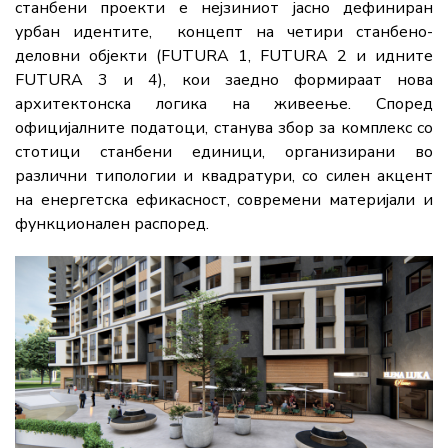
станбени проекти е нејзиниот јасно дефиниран
урбан идентите, концепт на четири станбено-
деловни објекти (FUTURA 1, FUTURA 2 и идните
FUTURA 3 и 4), кои заедно формираат нова
архитектонска логика на живеење. Според
официјалните податоци, станува збор за комплекс со
стотици станбени единици, организирани во
различни типологии и квадратури, со силен акцент
на енергетска ефикасност, современи материјали и
функционален распоред.