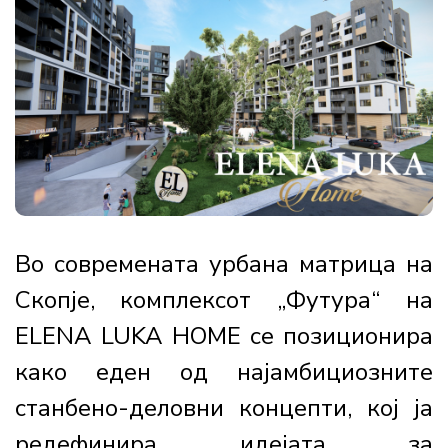
Во современата урбана матрица на
Скопје, комплексот „Футура“ на
ELENA LUKA HOME се позиционира
како еден од најамбициозните
станбено-деловни концепти, кој ја
редефинира идејата за