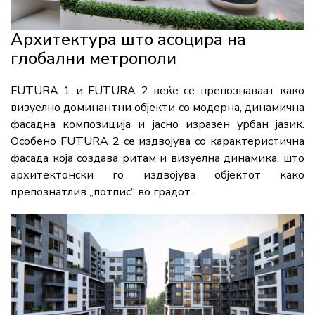
Архитектура што асоцира на
глобални метрополи
FUTURA 1 и FUTURA 2 веќе се препознаваат како
визуелно доминантни објекти со модерна, динамична
фасадна композиција и јасно изразен урбан јазик.
Особено FUTURA 2 се издвојува со карактеристична
фасада која создава ритам и визуелна динамика, што
архитектонски го издвојува објектот како
препознатлив „потпис“ во градот.