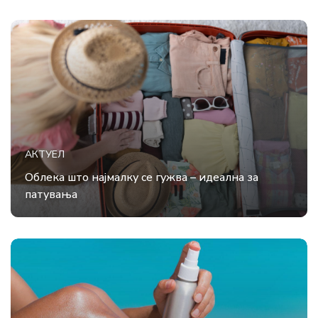
АКТУЕЛ
Облека што најмалку се гужва – идеална за
патувања