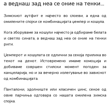
а веднаш зад неа се оние на тенки...
Зимскиот аутфит е најчесто во слоеви, а една од
омилените спојки се комбинацијата џемпер и кошула.
Кога зборуваме за кошули најчесто ја одбираме белата
и светло сината, а веднаш зад неа се оние на тенки
риги.
Џемперот и кошулата се одлични за секоја прилика во
текот на денот. Истовремено имаме комоција и
добиваме совршен стилски момент погоден за
канцеларија, но и за вечерно излегување во зависнот
од комбинацијата.
Панталони, здолниште или класичен џинс, секое од
овие парчиња одговара со нашата омилена зимска
спојка.