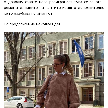
А доколку сакате мала разиграност тука се секогаш
ремените, накитот и чантите коишто дополнително
ќе го разубават стајлингот.
Во продолжение неколку идеи.