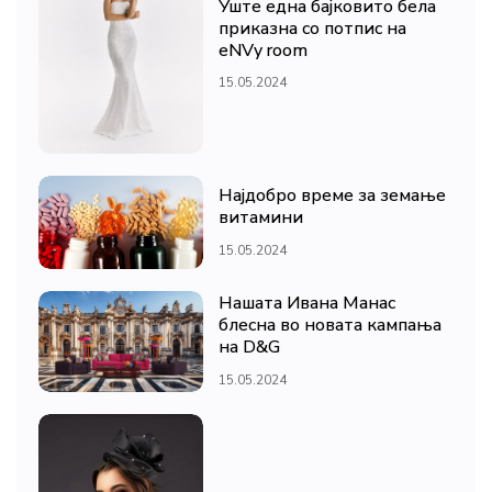
Уште една бајковито бела
приказна со потпис на
eNVy room
15.05.2024
Најдобро време за земање
витамини
15.05.2024
Нашата Ивана Манас
блесна во новата кампања
на D&G
15.05.2024