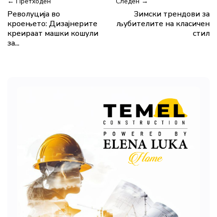
← Претходен
Следен →
Револуција во
Зимски трендови за
кроењето: Дизајнерите
љубителите на класичен
креираат машки кошули
стил
за...