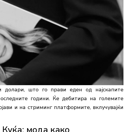
 долари, што го прави еден од најскапите
оследните години. Ќе дебитира на големите
појави и на стриминг платформите, вклучувајќи
 Куќа: мода како