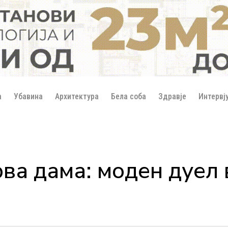
а
Убавина
Архитектура
Бела соба
Здравје
Интервј
ва дама: моден дуел 