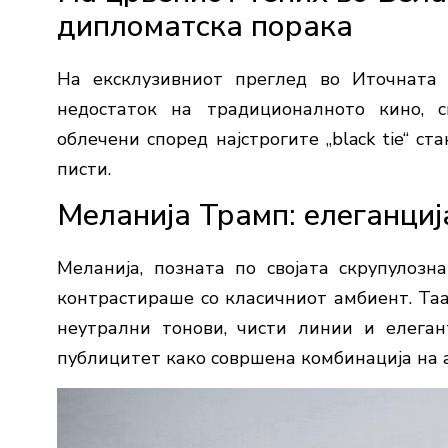
дипломатска порака
На ексклузивниот преглед во Иточната 
недостаток на традиционалното кино, с
облечени според најстрогите „black tie“ с
писти.
Меланија Трамп: елеганциј
Меланија, позната по својата скрупулозн
контрастираше со класичниот амбиент. Таа 
неутрални тонови, чисти линии и елеган
публицитет како совршена комбинација на 