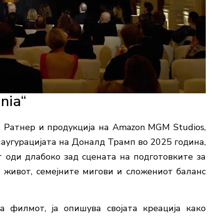
nia“
т Ратнер и продукција на Amazon MGM Studios,
аугурацијата на Доналд Трамп во 2025 година,
 оди длабоко зад сцената на подготовките за
 живот, семејните мигови и сложениот баланс
а филмот, ја опишува својата креација како