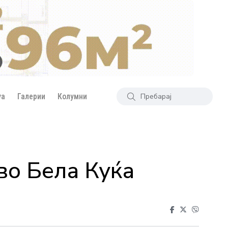
уа
Галерии
Колумни
во Бела Куќа