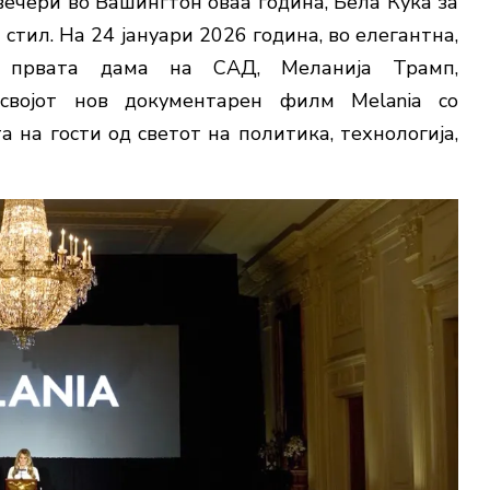
вечери во Вашингтон оваа година, Бела Куќа за
 стил. На 24 јануари 2026 година, во елегантна,
ра, првата дама на САД, Меланија Трамп,
својот нов документарен филм Melania со
а на гости од светот на политика, технологија,