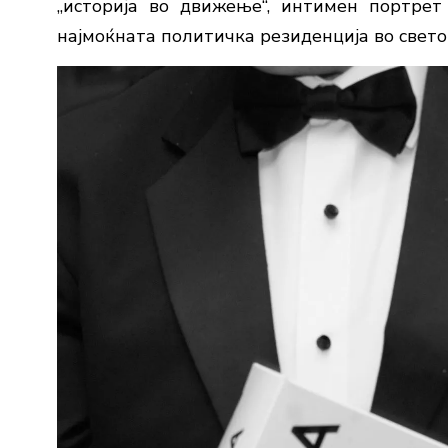
„историја во движење“, интимен портре
најмоќната политичка резиденција во светот