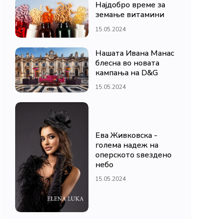
Најдобро време за
земање витамини
15.05.2024
Нашата Ивана Манас
блесна во новата
кампања на D&G
15.05.2024
Ева Живковска -
голема надеж на
оперското ѕвездено
небо
15.05.2024