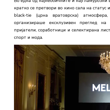
Во една од најнеобичните и најгламурозни 
кратко се претвори во кино сала на статус и
black-tie (црна вратоврска) атмосфе
организираше ексклузивен преглед на 
пријатели, соработници и селектирана лист
спорт и модa.