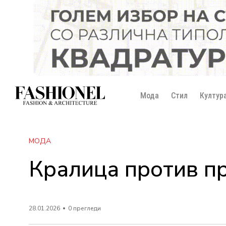
Мода
Стил
Култур
МОДА
Кралица против пр
28.01.2026
0 прегледи