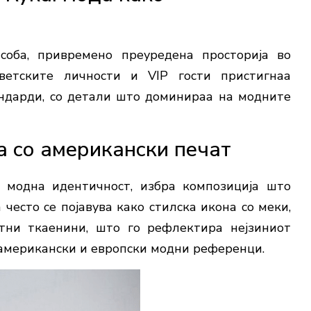
соба, привремено преуредена просторија во
ветските личности и VIP гости пристигнаа
тандарди, со детали што доминираа на модните
а со американски печат
а модна идентичност, избра композиција што
често се појавува како стилска икона со меки,
тни ткаенини, што го рефлектира нејзиниот
американски и европски модни референци.