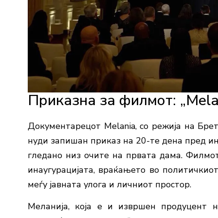
Приказна за филмот: „Mela
Документарецот Melania, со режија на Бре
нуди запишан приказ на 20-те дена пред ин
гледано низ очите на првата дама. Филмот
инаугурацијата, враќањето во политичкиот
меѓу јавната улога и личниот простор.
Меланија, која е и извршен продуцент н