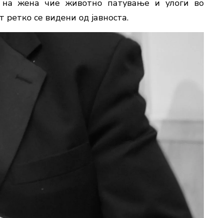
т на жена чие животно патување и улоги во
 ретко се видени од јавноста.