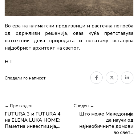
Во ера на климатски предизвици и растечка потреба
од одржливи решенија, оваа куќа претставува
потсетник дека природата и понатаму останува
најдобриот архитект на светот.
Н.Т
Сподели го написот:
← Претходен
Следен →
FUTURA 3 и FUTURA 4
Што може Македонија
на ELENA LUKA HOME:
да научи од
Паметна инвестиција,...
најнеобичните домови
во свет...