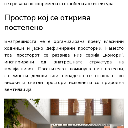
се среќава во современата станбена архитектура.
Простор кој се открива
постепено
Внатрешноста не е организирана преку класични
ходници и јасно дефинирани простории. Наместо
тоа, просторот се развива низ серија „комори“,
инспирирани од внатрешната структура на
мравјалникот. Посетителот поминува низ потесни,
затемнети делови кои ненадејно се отвораат во
високи и светли простори исполнети со природна
вентилација.