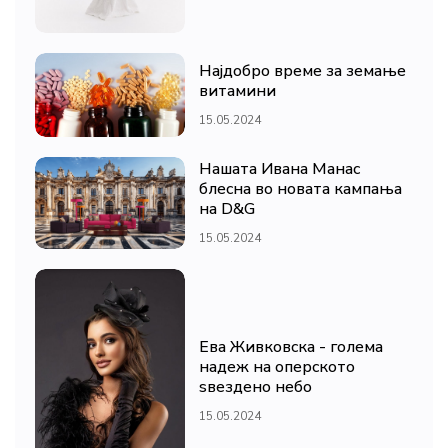
Најдобро време за земање
витамини
15.05.2024
Нашата Ивана Манас
блесна во новата кампања
на D&G
15.05.2024
Ева Живковска - голема
надеж на оперското
ѕвездено небо
15.05.2024