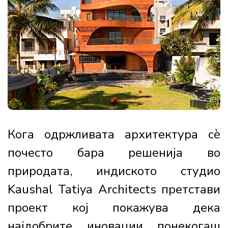
Кога одржливата архитектура сè
почесто бара решенија во
природата, индиското студио
Kaushal Tatiya Architects претстави
проект кој покажува дека
најдобрите иновации понекогаш