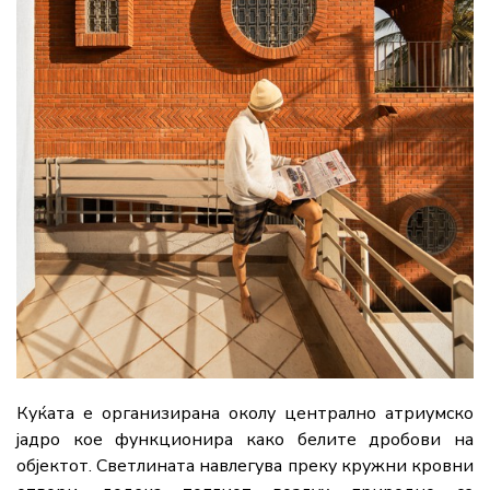
Куќата е организирана околу централно атриумско
јадро кое функционира како белите дробови на
објектот. Светлината навлегува преку кружни кровни