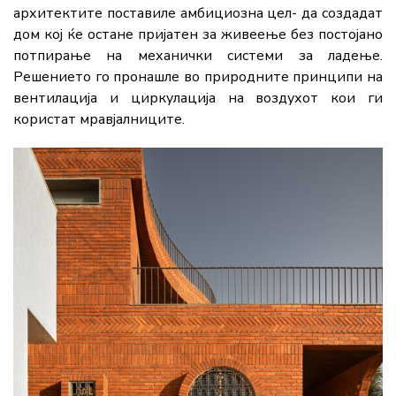
архитектите поставиле амбициозна цел- да создадат
дом кој ќе остане пријатен за живеење без постојано
потпирање на механички системи за ладење.
Решението го пронашле во природните принципи на
вентилација и циркулација на воздухот кои ги
користат мравјалниците.