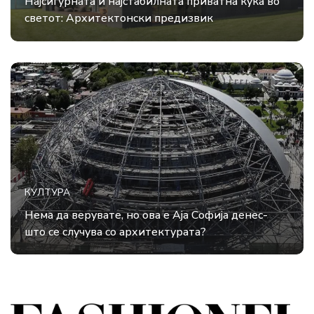
Најсигурната и најстабилната приватна куќа во
светот: Архитектонски предизвик
КУЛТУРА
Нема да верувате, но ова е Аја Софија денес-
што се случува со архитектурата?