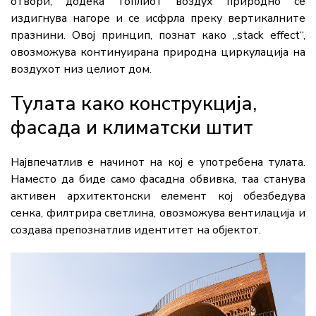
отвори, додека топлиот воздух природно се
издигнува нагоре и се исфрла преку вертикалните
празнини. Овој принцип, познат како „stack effect“,
овозможува континуирана природна циркулација на
воздухот низ целиот дом.
Тулата како конструкција,
фасада и климатски штит
Највпечатлив е начинот на кој е употребена тулата.
Наместо да биде само фасадна обвивка, таа станува
активен архитектонски елемент кој обезбедува
сенка, филтрира светлина, овозможува вентилација и
создава препознатлив идентитет на објектот.