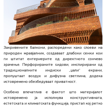
Закривените балкони, распоредени како слоеви на
природен мравјалник, создаваат длабоки сенки кои
ги штитат ентериерите од директното сончево
зрачење. Перфорираните ѕидови, инспирирани од
традиционалните индиски „џали“ екрани,
пропуштаат воздух и дифузна светлина, додека
истовремено обезбедуваат приватност.
Особено впечатлив е фактот што материјалот
истовремено ја исполнува конструктивната,
естетската и климатската функција, пристап кој ретко