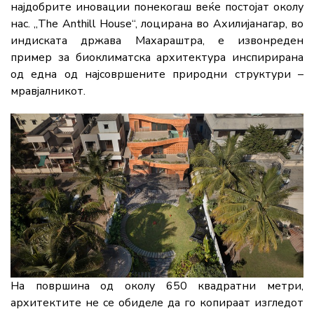
најдобрите иновации понекогаш веќе постојат околу
нас. „The Anthill House“, лоцирана во Ахилијанагар, во
индиската држава Махараштра, е извонреден
пример за биоклиматска архитектура инспирирана
од една од најсовршените природни структури –
мравјалникот.
На површина од околу 650 квадратни метри,
архитектите не се обиделе да го копираат изгледот