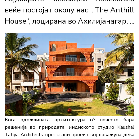
веќе постојат околу нас. „The Anthill
House“, лоцирана во Ахилијанагар, ...
Кога одржливата архитектура сè почесто бара
решенија во природата, индиското студио Kaushal
Tatiya Architects претстави проект кој покажува дека