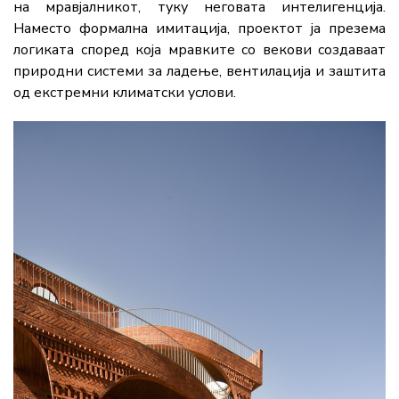
на мравјалникот, туку неговата интелигенција.
Наместо формална имитација, проектот ја презема
логиката според која мравките со векови создаваат
природни системи за ладење, вентилација и заштита
од екстремни климатски услови.