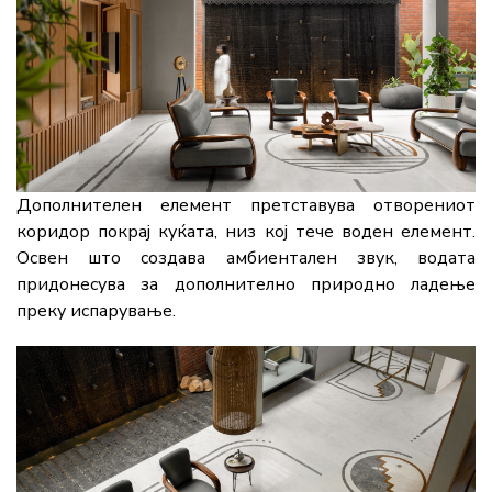
Дополнителен елемент претставува отворениот
коридор покрај куќата, низ кој тече воден елемент.
Освен што создава амбиентален звук, водата
придонесува за дополнително природно ладење
преку испарување.