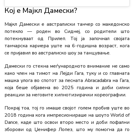
Кој е Мајкл Дамески?
Мајкл Дамески е австралиски танчер со македонско
потекло — роден во Сиднеј, со родители што
потекнуваат од Прилеп. Тој ја започнал својата
танчарска кариера уште на 6-годишна возраст, кога
се пријавил во австралиско шоу за танцување.
Дамески го стекна меѓународното внимание не само
како член на тимот на Лејди Гага, туку и со главната
машка улога во спотот за песната Abracadabra на Гага,
која беше објавена во 2025 година и доби силни
реакции за неговите хипнотизирачки кореографии.
Покрај тоа, тој го имаше својот голем пробив уште во
2018 година кога импресионираше на шоуто World of
Dance, каде што освои второ место и доби пофални
зборови од Џенифер Лопез, што му помогна да го