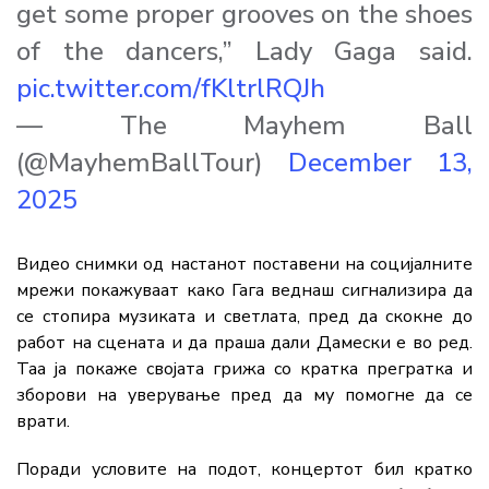
get some proper grooves on the shoes
of the dancers,” Lady Gaga said.
pic.twitter.com/fKltrlRQJh
— The Mayhem Ball
(@MayhemBallTour)
December 13,
2025
Видео снимки од настанот поставени на социјалните
мрежи покажуваат како Гага веднаш сигнализира да
се стопира музиката и светлата, пред да скокне до
работ на сцената и да праша дали Дамески е во ред.
Таа ја покаже својата грижа со кратка прегратка и
зборови на уверување пред да му помогне да се
врати.
Поради условите на подот, концертот бил кратко