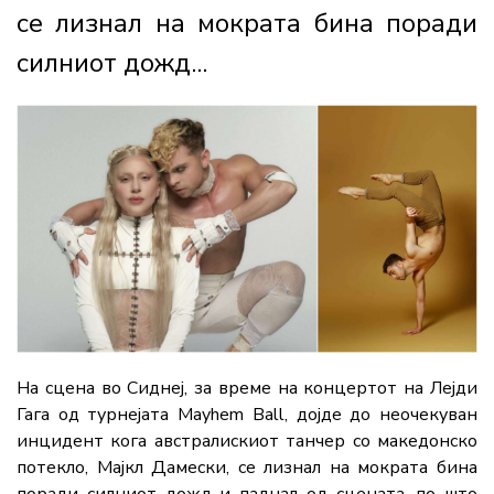
се лизнал на мократа бина поради
силниот дожд...
На сцена во Сиднеј, за време на концертот на Лејди
Гага од турнејата Mayhem Ball, дојде до неочекуван
инцидент кога австралискиот танчер со македонско
потекло, Мајкл Дамески, се лизнал на мократа бина
поради силниот дожд и паднал од сцената, по што