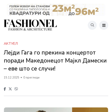
АКТУЕЛ
Лејди Гага го прекина концертот
поради Македонецот Мајкл Дамески
– еве што се случи!
15.12.2025
0 прегледи