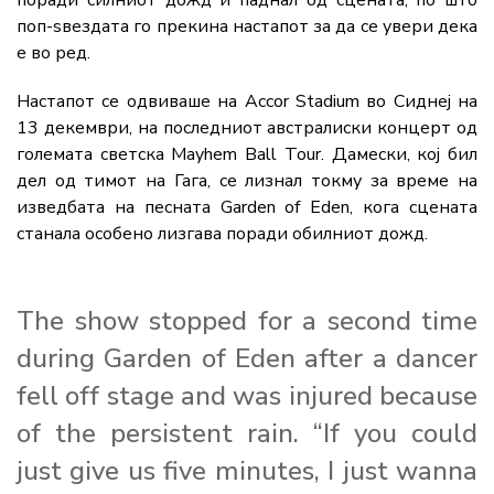
поп-ѕвездата го прекина настапот за да се увери дека
е во ред.
Настапот се одвиваше на Accor Stadium во Сиднеј на
13 декември, на последниот австралиски концерт од
големата светска Mayhem Ball Tour. Дамески, кој бил
дел од тимот на Гага, се лизнал токму за време на
изведбата на песната Garden of Eden, кога сцената
станала особено лизгава поради обилниот дожд.
The show stopped for a second time
during Garden of Eden after a dancer
fell off stage and was injured because
of the persistent rain. “If you could
just give us five minutes, I just wanna