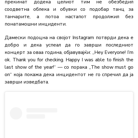
прекинат додека целиот тим не обезбедил
соодветна облека и обувки со подобар танц за
танчарите, а потоа настапот продолжил без
понатамошни инциденти.
Дамески подоцна на својот Instagram потврди дека е
добро и дека успеал да го заврши последниот
концерт за оваа година, објавувајќи: „Hey Everyone! I’m
ok. Thank you for checking. Happy I was able to finish the
last show of the year!“ — со порака „The show must go
on“ која покажа дека инцидентот не го спречил да ја
заврши изведбата.