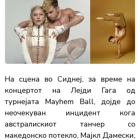
На сцена во Сиднеј, за време на
концертот на Лејди Гага од
турнејата Mayhem Ball, дојде до
неочекуван инцидент кога
австралискиот танчер со
македонско потекло, Мајкл Дамески,