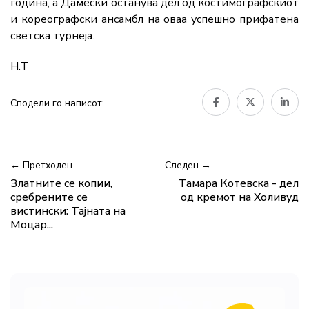
година, а Дамески останува дел од костимографскиот
и кореографски ансамбл на оваа успешно прифатена
светска турнеја.
Н.Т
Сподели го написот:
← Претходен
Следен →
Златните се копии,
Тамара Котевска - дел
сребрените се
од кремот на Холивуд
вистински: Тајната на
Моцар...