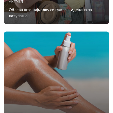
АКТУЕЛ
Облека што најмалку се гужва – идеална за
патувања