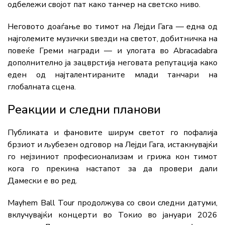
одбележи својот пат како танчер на светско ниво.
Неговото доаѓање во тимот на Лејди Гага — една од
најголемите музички ѕвезди на светот, добитничка на
повеќе Греми награди — и улогата во Abracadabra
дополнително ја зацврстија неговата репутација како
еден од најталентираните млади танчари на
глобалната сцена.
Реакции и следни планови
Публиката и фановите ширум светот го пофалија
брзиот и љубезен одговор на Лејди Гага, истакнувајќи
го нејзиниот професионализам и грижа кон тимот
кога го прекина настапот за да провери дали
Дамески е во ред.
Mayhem Ball Tour продолжува со свои следни датуми,
вклучувајќи концерти во Токио во јануари 2026