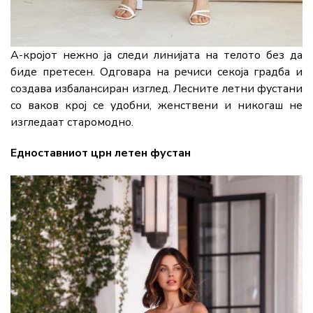
А-кројот нежно ја следи линијата на телото без да
биде претесен. Одговара на речиси секоја градба и
создава избалансиран изглед. Лесните летни фустани
со ваков крој се удобни, женствени и никогаш не
изгледаат старомодно.
Едноставниот црн летен фустан