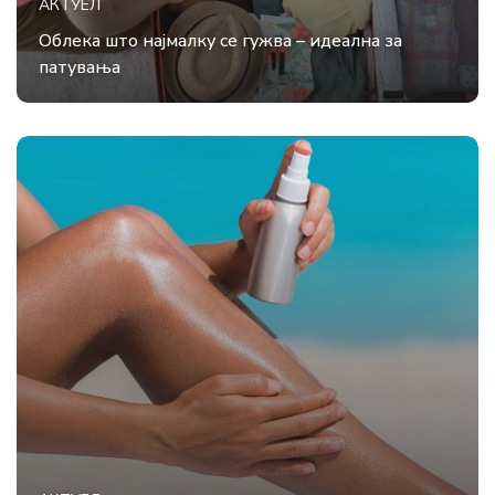
АКТУЕЛ
Облека што најмалку се гужва – идеална за
патувања