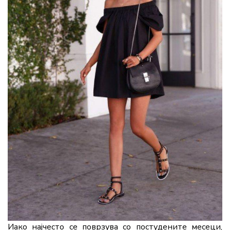
Иако најчесто се поврзува со постудените месеци,