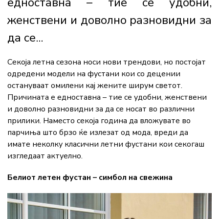
едноставна – тие се удобни,
женствени и доволно разновидни за
да се...
Секоја летна сезона носи нови трендови, но постојат
одредени модели на фустани кои со децении
остануваат омилени кај жените ширум светот.
Причината е едноставна – тие се удобни, женствени
и доволно разновидни за да се носат во различни
прилики. Наместо секоја година да вложувате во
парчиња што брзо ќе излезат од мода, вреди да
имате неколку класични летни фустани кои секогаш
изгледаат актуелно.
Белиот летен фустан – симбол на свежина