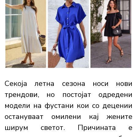
Секоја летна сезона носи нови
трендови, но постојат одредени
модели на фустани кои со децении
остануваат омилени кај жените
ширум светот. Причината е