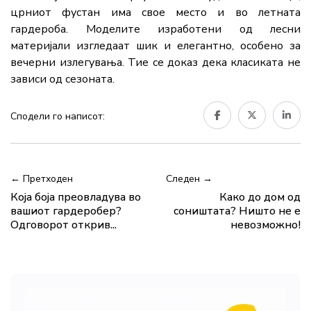
црниот фустан има свое место и во летната
гардероба. Моделите изработени од лесни
материјали изгледаат шик и елегантно, особено за
вечерни излегувања. Тие се доказ дека класиката не
зависи од сезоната.
Сподели го написот:
← Претходен
Следен →
Која боја преовладува во
Како до дом од
вашиот гардеробер?
соништата? Ништо не е
Одговорот открив...
невозможно!