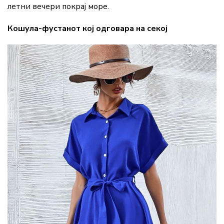
летни вечери покрај море.
Кошула-фустанот кој одговара на секој