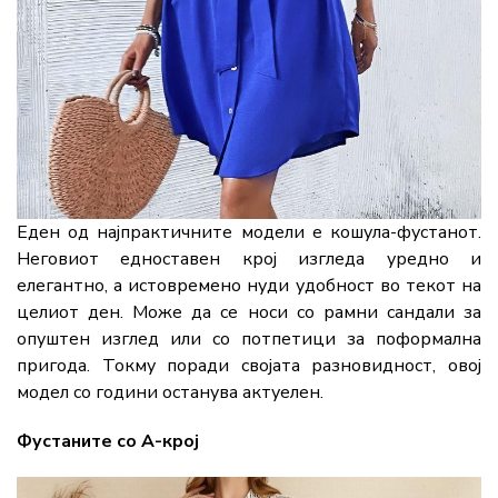
Еден од најпрактичните модели е кошула-фустанот.
Неговиот едноставен крој изгледа уредно и
елегантно, а истовремено нуди удобност во текот на
целиот ден. Може да се носи со рамни сандали за
опуштен изглед или со потпетици за поформална
пригода. Токму поради својата разновидност, овој
модел со години останува актуелен.
Фустаните со А-крој