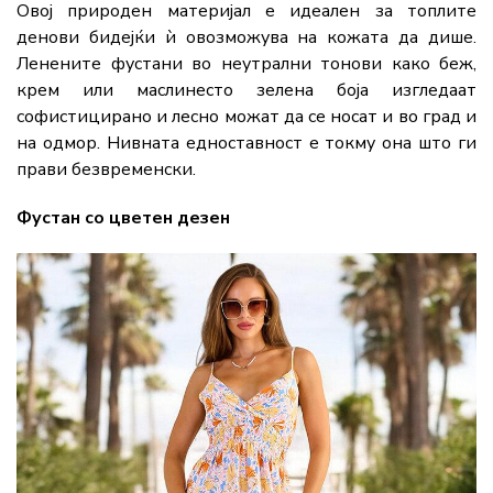
Овој природен материјал е идеален за топлите
денови бидејќи ѝ овозможува на кожата да дише.
Ленените фустани во неутрални тонови како беж,
крем или маслинесто зелена боја изгледаат
софистицирано и лесно можат да се носат и во град и
на одмор. Нивната едноставност е токму она што ги
прави безвременски.
Фустан со цветен дезен