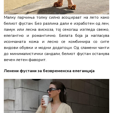
Малку парчиња толку силно асоцираат на лето како
белиот фустан. Без разлика дали е изработен од лен,
памук или лесна вискоза, тој секогаш изгледа свежо,
елегантно и романтично. Белата боја ја нагласува
исончаната кожа и лесно се комбинира со сите
видови обувки и модни додатоци. Од сламени чанти
до минималистички сандали, белиот фустан останува
вечен летен фаворит.
Ленени фустани за безвременска елеганција