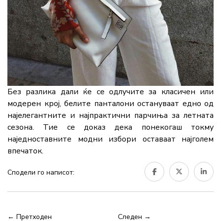
Без разлика дали ќе се одлучите за класичен или
модерен крој, белите панталони остануваат едно од
најелегантните и најпрактични парчиња за летната
сезона. Тие се доказ дека понекогаш токму
наједноставните модни избори оставаат најголем
впечаток.
Сподели го написот:
← Претходен
Следен →