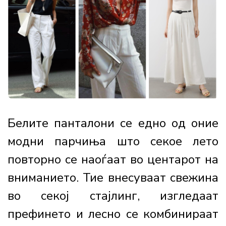
Белите панталони се едно од оние
модни парчиња што секое лето
повторно се наоѓаат во центарот на
вниманието. Тие внесуваат свежина
во секој стајлинг, изгледаат
префинето и лесно се комбинираат