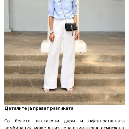
Деталите ја прават разликата
Со белите панталони дури и наједноставната
комбинација може да изгледа внимателно осмислена.