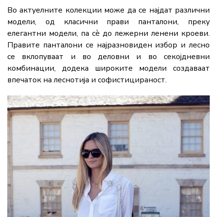
Во актуелните колекции може да се најдат различни
модели, од класични прави панталони, преку
елегантни модели, па сè до лежерни ленени кроеви.
Правите панталони се најразновиден избор и лесно
се вклопуваат и во деловни и во секојдневни
комбинации, додека широките модели создаваат
впечаток на леснотија и софистицираност.