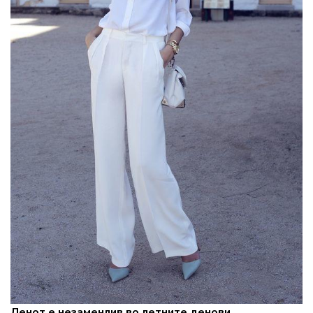
Ленот е незаменлив во летните денови