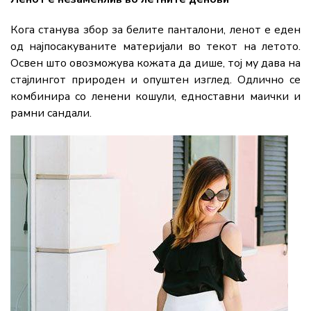
Кога станува збор за белите панталони, ленот е еден
од најпосакуваните материјали во текот на летото.
Освен што овозможува кожата да дише, тој му дава на
стајлингот природен и опуштен изглед. Одлично се
комбинира со ленени кошули, едноставни маички и
рамни сандали.