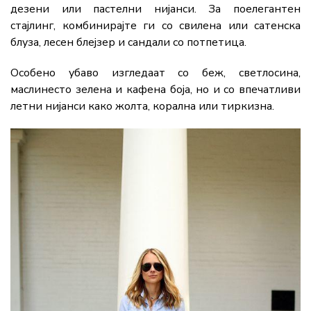
дезени или пастелни нијанси. За поелегантен
стајлинг, комбинирајте ги со свилена или сатенска
блуза, лесен блејзер и сандали со потпетица.
Особено убаво изгледаат со беж, светлосина,
маслинесто зелена и кафена боја, но и со впечатливи
летни нијанси како жолта, корална или тиркизна.