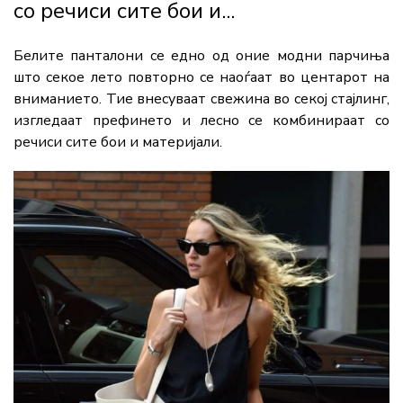
со речиси сите бои и...
Белите панталони се едно од оние модни парчиња
што секое лето повторно се наоѓаат во центарот на
вниманието. Тие внесуваат свежина во секој стајлинг,
изгледаат префинето и лесно се комбинираат со
речиси сите бои и материјали.