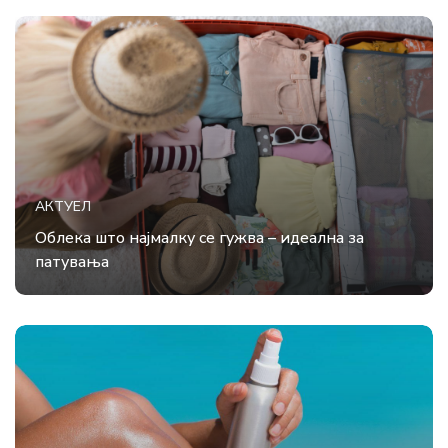
АКТУЕЛ
Облека што најмалку се гужва – идеална за
патувања