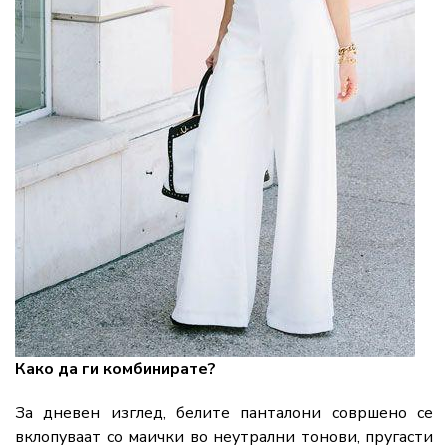
Како да ги комбинирате?
За дневен изглед, белите панталони совршено се
вклопуваат со маички во неутрални тонови, пругасти