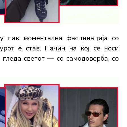
ту пак моментална фасцинација со
урот е став. Начин на кој се носи
е гледа светот — со самодоверба, со