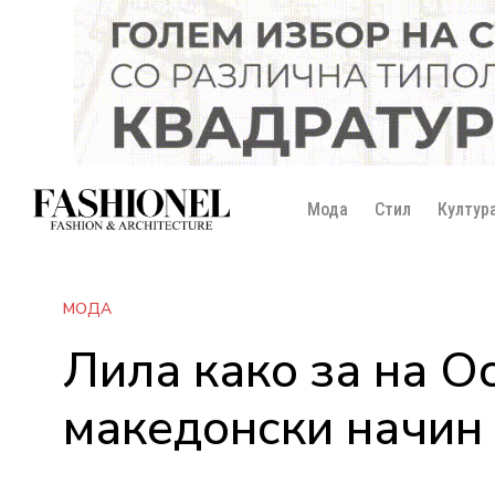
Мода
Стил
Култур
МОДА
Лила како за на Ос
македонски начин