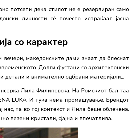
рно потсети дека стилот не е резервиран само
донски личности сè почесто испраќаат јасна
ија со карактер
и вечери, македонските дами знаат да блеснат
езвременското. Долги фустани со архитектонски
ни детали и внимателно одбрани материјали...
нсерка Лила Филиповска. На Ромскиот бал таа
LENA LUKA. И тука нема промашување. Брендот
 нас, па во тој контекст и Лила беше облечена.
чно везени кристали, сјајна и впечатлива.