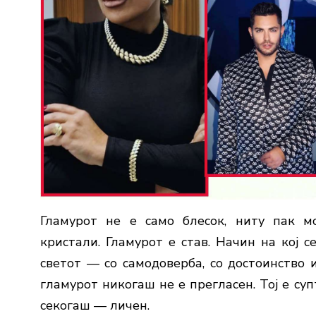
Гламурот не е само блесок, ниту пак м
кристали. Гламурот е став. Начин на кој с
светот — со самодоверба, со достоинство и
гламурот никогаш не е прегласен. Тој е суп
секогаш — личен.