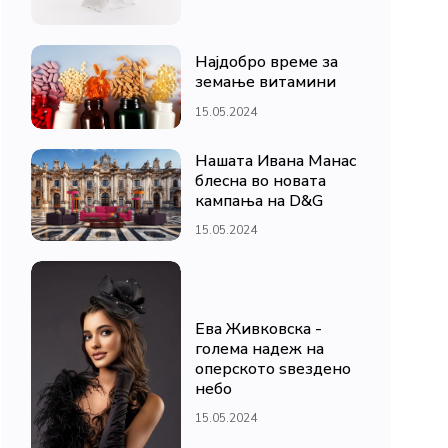
Најдобро време за
земање витамини
15.05.2024
Нашата Ивана Манас
блесна во новата
кампања на D&G
15.05.2024
Ева Живковска -
голема надеж на
оперското ѕвездено
небо
15.05.2024