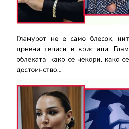
Гламурот не е само блесок, ни
црвени теписи и кристали. Глам
облеката, како се чекори, како с
достоинство...