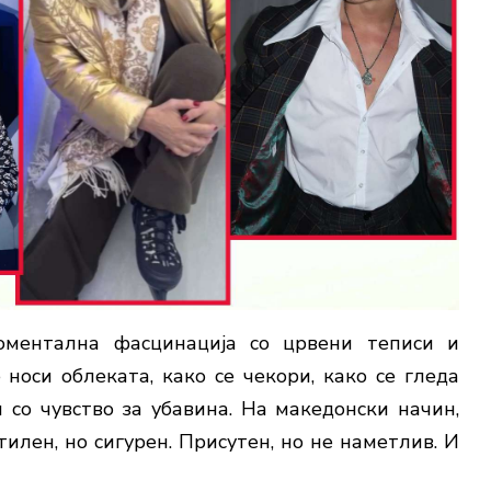
оментална фасцинација со црвени теписи и
е носи облеката, како се чекори, како се гледа
 со чувство за убавина. На македонски начин,
тилен, но сигурен. Присутен, но не наметлив. И