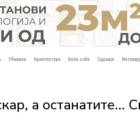
а
Убавина
Архитектура
Бела соба
Здравје
Интервј
кар, а останатите... 