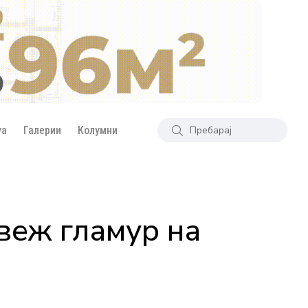
уа
Галерии
Колумни
Свеж гламур на