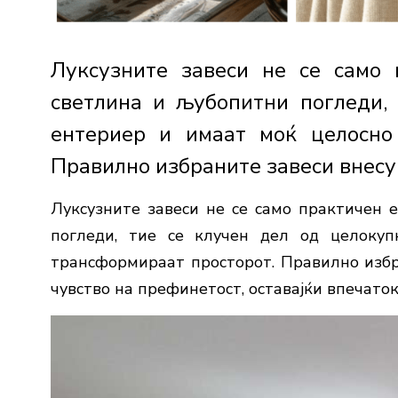
Луксузните завеси не се само
светлина и љубопитни погледи,
ентериер и имаат моќ целосно
Правилно избраните завеси внесув
Луксузните завеси не се само практичен 
погледи, тие се клучен дел од целоку
трансформираат просторот. Правилно избра
чувство на префинетост, оставајќи впечаток