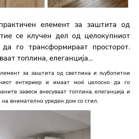
 практичен елемент за заштита од
 тие се клучен дел од целокупниот
 да го трансформираат просторот.
аат топлина, елеганција...
елемент за заштита од светлина и љубопитни
пниот ентериер и имаат моќ целосно да го
ните завеси внесуваат топлина, елеганција и
 на внимателно уреден дом со стил.