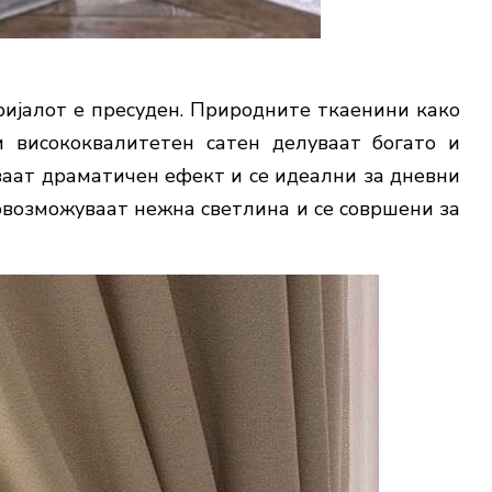
еријалот е пресуден. Природните ткаенини како
и висококвалитетен сатен делуваат богато и
аат драматичен ефект и се идеални за дневни
овозможуваат нежна светлина и се совршени за