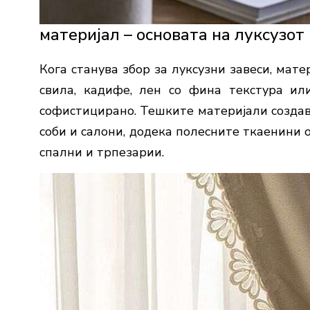
материјал – основата на луксузот
Кога станува збор за луксузни завеси, мат
свила, кадифе, лен со фина текстура ил
софистицирано. Тешките материјали создав
соби и салони, додека полесните ткаенини 
спални и трпезарии.