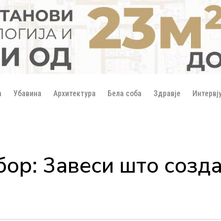
а
Убавина
Архитектура
Бела соба
Здравје
Интервј
абор: 3авеси што созд