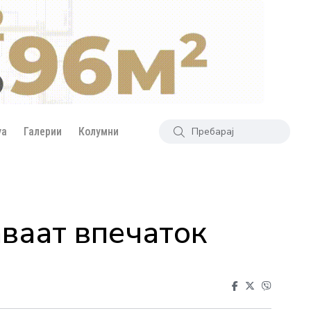
уа
Галерии
Колумни
аваат впечаток