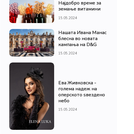
Најдобро време за
земање витамини
15.05.2024
Нашата Ивана Манас
блесна во новата
кампања на D&G
15.05.2024
Ева Живковска -
голема надеж на
оперското ѕвездено
небо
15.05.2024