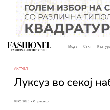
Мода
Стил
Култур
АКТУЕЛ
Луксуз во секој н
08.01.2026
0 прегледи