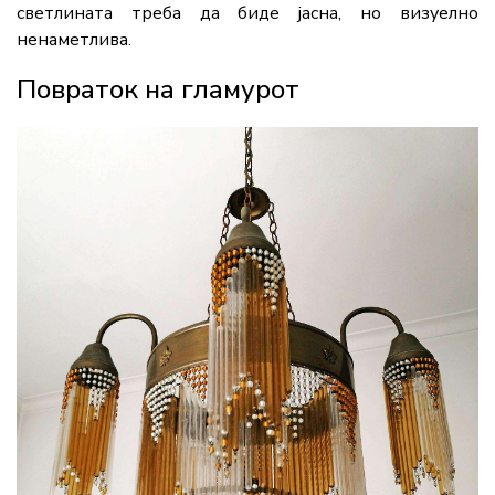
светлината треба да биде јасна, но визуелно
ненаметлива.
Повраток на гламурот