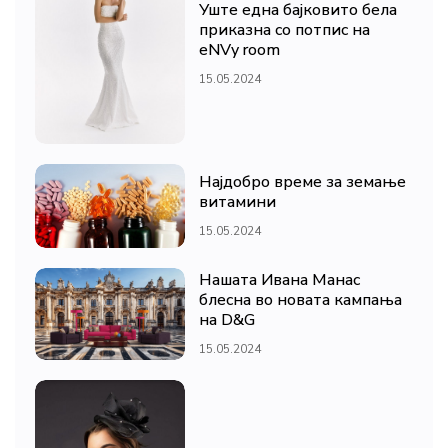
Уште една бајковито бела
приказна со потпис на
eNVy room
15.05.2024
Најдобро време за земање
витамини
15.05.2024
Нашата Ивана Манас
блесна во новата кампања
на D&G
15.05.2024