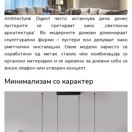
Architectural Digest често истакнува дека денес
лустерите се третираат како „светлосна
архитектура“. Во модерните домови доминираат
скулптурални форми – лустери кои делуваат како
уметнички инсталации. Овие модели најчесто се
изработени од метал, стакло или комбинација со
органски материјали и се идеални за дневни соби со
висок плафон или отворен концепт.
Минимализам со карактер