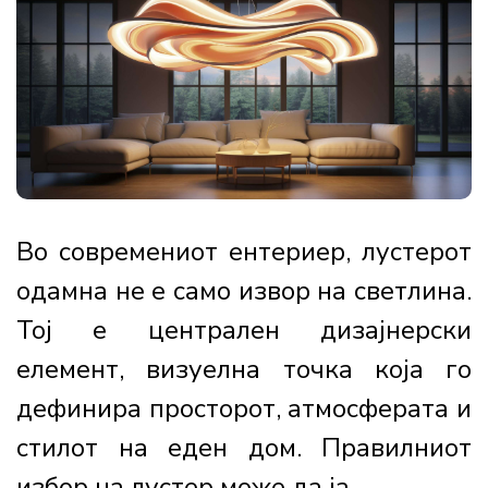
Во современиот ентериер, лустерот
одамна не е само извор на светлина.
Тој е централен дизајнерски
елемент, визуелна точка која го
дефинира просторот, атмосферата и
стилот на еден дом. Правилниот
избор на лустер може да ја...