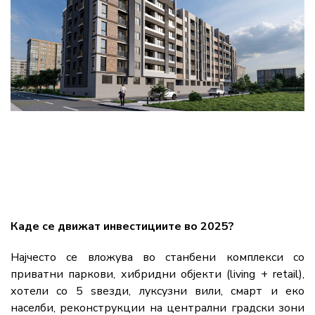
Каде се движат инвестициите во 2025?
Најчесто се вложува во станбени комплекси со
приватни паркови, хибридни објекти (living + retail),
хотели со 5 ѕвезди, луксузни вили, смарт и еко
населби, реконструкции на централни градски зони