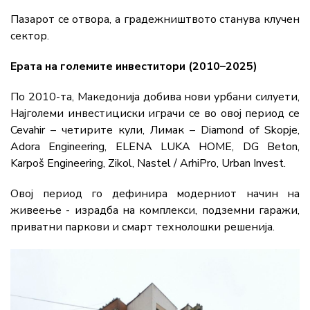
Пазарот се отвора, а градежништвото станува клучен
сектор.
Ерата на големите инвеститори (2010–2025)
По 2010-та, Македонија добива нови урбани силуети,
Најголеми инвестициски играчи се во овој период се
Cevahir – четирите кули, Лимак – Diamond of Skopje,
Adora Engineering, ELENA LUKA HOME, DG Beton,
Karpoš Engineering, Zikol, Nastel / ArhiPro, Urban Invest.
Овој период го дефинира модерниот начин на
живеење - израдба на комплекси, подземни гаражи,
приватни паркови и смарт технолошки решенија.