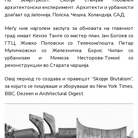
По земјотресот, Скопје станува глобален
архитектонски експеримент. Архитекти и урбанисти
доаѓаат од Јапонија, Полска, Чешка, Холандија, САД.
Меѓу нив најголем заслуга за обновата на главниот
град имаат Кензо Танге со мастер план, Јан Богоев со
ГТЦ, Живко Поповски со Телеком/пошта, Петар
Муличковски со Железничка, Борис Чипан со
урбанизам и Мимоза Несторова-Томиќ со
реконструкции во Старата чаршија.
Овој период го создава и правецот “Skopje Brutalism”,
за којшто се пишуваше и зборуваше во New York Times,
BBC, Dezeen и Architectural Digest.