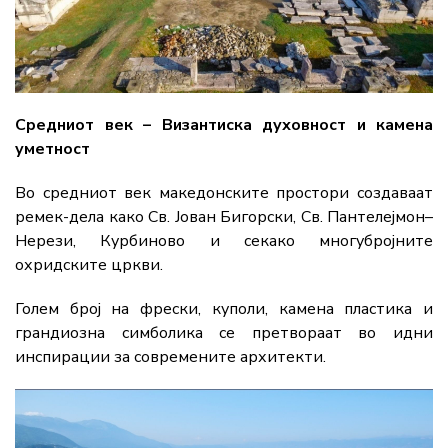
Средниот век – Византиска духовност и камена
уметност
Во средниот век македонските простори создаваат
ремек-дела како Св. Јован Бигорски, Св. Пантелејмон–
Нерези, Курбиново и секако многубројните
oхридските цркви.
Голем број на фрески, куполи, камена пластика и
грандиозна симболика се претвораат во идни
инспирации за современите архитекти.