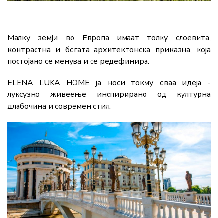
Малку земји во Европа имаат толку слоевита,
контрастна и богата архитектонска приказна, која
постојано се менува и се редефинира.
ELENA LUKA HOME ја носи токму оваа идеја -
луксузно живеење инспирирано од културна
длабочина и современ стил.