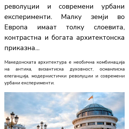
револуции и современи урбани
експерименти. Малку земји во
Европа имаат толку слоевита,
контрастна и богата архитектонска
приказна...
Македонската архитектура е необична комбинација
на антика, византиска духовност, османлиска
елеганција, модернистички револуции и современи
урбани експерименти.