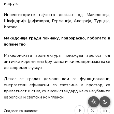
и друго.
Инвеститорите најчесто доаѓаат од Македонија,
Швајцарија (дијаспора), Германија, Австрија, Турција,
Косово.
Македонија гради поинаку, повозрасно, побогато и
попаметно
Македонската архитектура покажува зрелост од
антички корени низ бруталистички модернизам па се
до современ луксуз.
Денес се градат домови кои се функционални,
енергетски ефикасни, со светлина и простор, со
приватност и стил, со висок стандард како најубавите
европски и светски комплекси.
Сподели го написот: