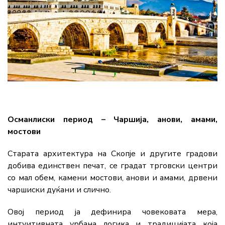
Османлиски период – Чаршија, анови, амами,
мостови
Старата архитектура на Скопје и другите градови
добива единствен печат, се градат трговски центри
со мал обем, камени мостови, анови и амами, дрвени
чаршиски дуќани и слично.
Овој период ја дефинира човековата мера,
интуитивната урбана логика и традицијата која