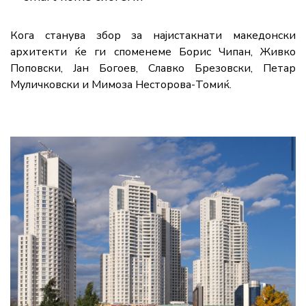
Кога станува збор за најистакнати македонски
архитекти ќе ги споменеме Борис Чипан, Живко
Поповски, Јан Богоев, Славко Брезовски, Петар
Муличковски и Мимоза Несторова-Томиќ.