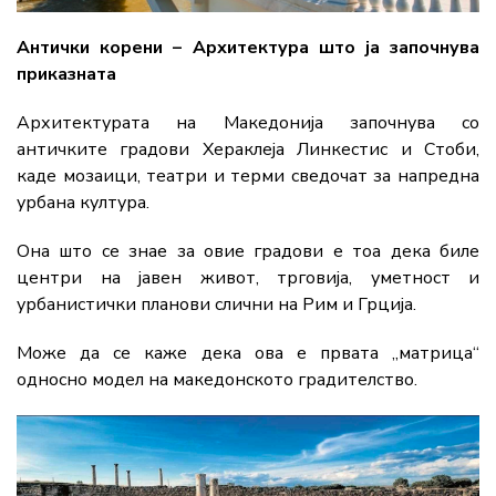
Антички корени – Архитектура што ја започнува
приказната
Архитектурата на Македонија започнува со
античките градови Хераклеја Линкестис и Стоби,
каде мозаици, театри и терми сведочат за напредна
урбана култура.
Она што се знае за овие градови е тоа дека биле
центри на јавен живот, трговија, уметност и
урбанистички планови слични на Рим и Грција.
Може да се каже дека ова е првата „матрица“
односно модел на македонското градителство.