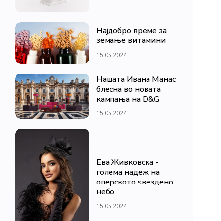
Најдобро време за
земање витамини
15.05.2024
Нашата Ивана Манас
блесна во новата
кампања на D&G
15.05.2024
Ева Живковска -
голема надеж на
оперското ѕвездено
небо
15.05.2024