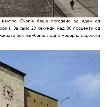
 наутро, Скопје беше погодено од еден од
орија. За само 20 секунди, над 80 проценти од
животи беа изгубени, а една модерна европска