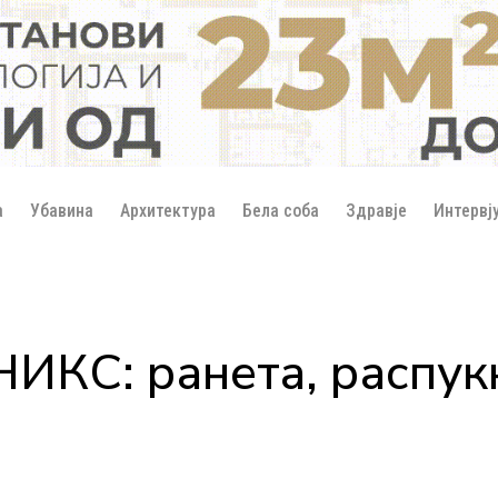
а
Убавина
Архитектура
Бела соба
Здравје
Интервј
КС: ранетa, распукн