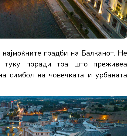
д најмоќните градби на Балканот. Не
т, туку поради тоа што преживеа
на симбол на човечката и урбаната