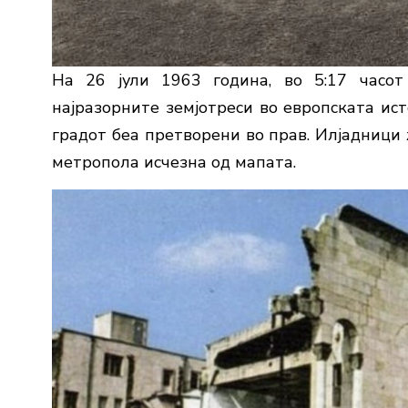
На 26 јули 1963 година, во 5:17 часот
најразорните земјотреси во европската ист
градот беа претворени во прав. Илјадници 
метропола исчезна од мапата.