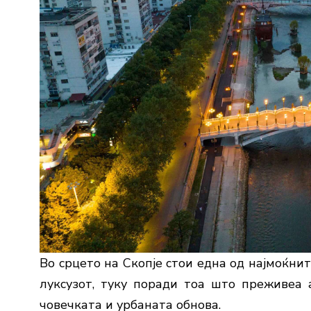
Во срцето на Скопје стои една од најмоќни
луксузот, туку поради тоа што преживеа 
човечката и урбаната обнова.