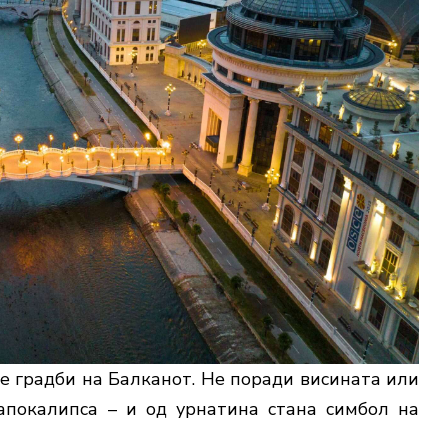
те градби на Балканот. Не поради висината или
апокалипса – и од урнатина стана симбол на