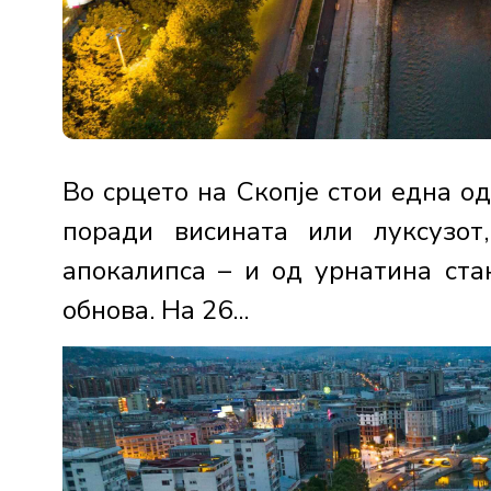
Во срцето на Скопје стои една о
поради висината или луксузо
апокалипса – и од урнатина ста
обнова. На 26...