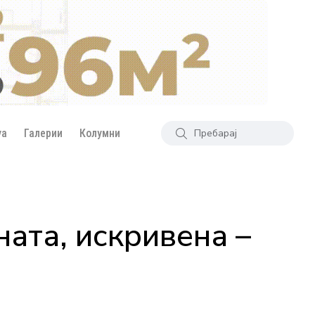
уа
Галерии
Колумни
ата, искривена –