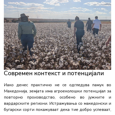
Современ контекст и потенцијали
Иако денес практично не се одгледува памук во
Македонија, земјата има агроеколошки потенцијал за
повторно производство, особено во јужните и
вардарските региони. Истражувања со македонски и
бугарски сорти покажуваат дека тие добро успеваат,