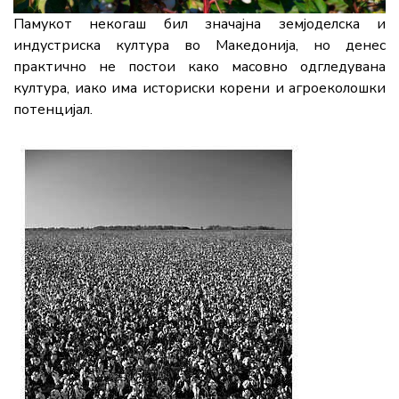
Памукот некогаш бил значајна земјоделска и
индустриска култура во Македонија, но денес
практично не постои како масовно одгледувана
култура, иако има историски корени и агроеколошки
потенцијал.