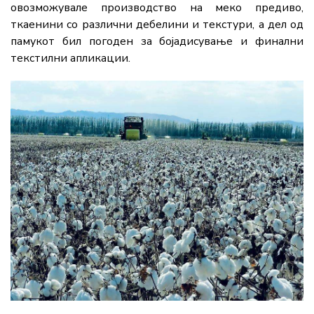
овозможувале производство на меко предиво,
ткаенини со различни дебелини и текстури, а дел од
памукот бил погоден за бојадисување и финални
текстилни апликации.