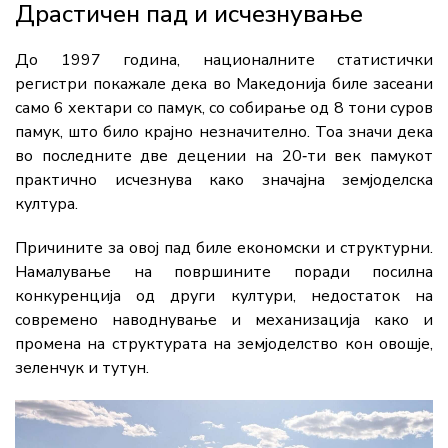
Драстичен пад и исчезнување
До 1997 година, националните статистички
регистри покажале дека во Македонија биле засеани
само 6 хектари со памук, со собирање од 8 тони суров
памук, што било крајно незначително. Тоа значи дека
во последните две децении на 20‑ти век памукот
практично исчезнува како значајна земјоделска
култура.
Причините за овој пад биле економски и структурни.
Намалување на површините поради посилна
конкуренција од други култури, недостаток на
современо наводнување и механизација како и
промена на структурата на земјоделство кон овошје,
зеленчук и тутун.