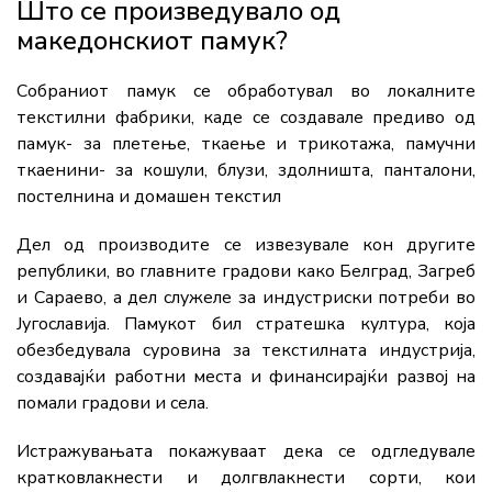
Што се произведувало од
македонскиот памук?
Собраниот памук се обработувал во локалните
текстилни фабрики, каде се создавале предиво од
памук- за плетење, ткаење и трикотажа, памучни
ткаенини- за кошули, блузи, здолништа, панталони,
постелнина и домашен текстил
Дел од производите се извезувале кон другите
републики, во главните градови како Белград, Загреб
и Сараево, а дел служеле за индустриски потреби во
Југославија. Памукот бил стратешка култура, која
обезбедувала суровина за текстилната индустрија,
создавајќи работни места и финансирајќи развој на
помали градови и села.
Истражувањата покажуваат дека се одгледувале
кратковлакнести и долгвлакнести сорти, кои