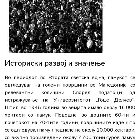
Историски развој и значење
Во периодот по Втората светска војна, памукот се
одгледувал на големи површини во Македонија, со
релевантни количини. Според податоци од
истражување на Универзитетот „Гоце Делчев“-
Штип, во 1948 година во земјата имало околу 16.000
хектари со памук. Подоцна, во доцните 60‑ти и
почетокот на 70‑тите години, површините каде што
се одгледувал памук паднале на околу 10.000 хектари,
со вкупно произведени околу 7.700 тони суров памук