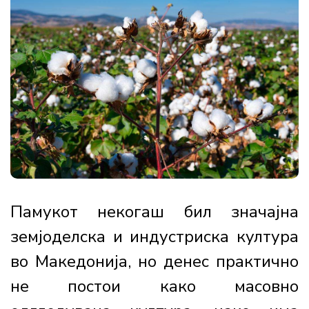
Памукот некогаш бил значајна
земјоделска и индустриска култура
во Македонија, но денес практично
не постои како масовно