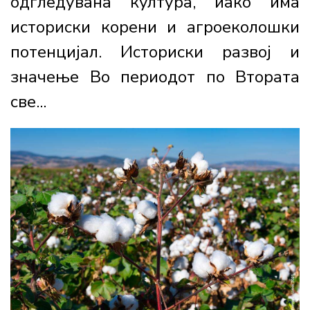
одгледувана култура, иако има
историски корени и агроеколошки
потенцијал. Историски развој и
значење Во периодот по Втората
све...