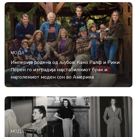
МОДА
Империја родена од љубов: Како Ралф и Рики
Лорен го изградија најстабилниот брак и
најголемиот моден сон во Америка
МОДА