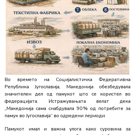
Во времето на Социјалистичка Федеративна
Република Југославија, Македонија обезбедувала
значителен дел од памукот што се користел во
федерацијата. Истражувањата велат дека
„Македонија сама снабдувала 90 % од потребите за
памук во Југославија“ во одредени периоди.
Памукот имал и важна улога како суровина за