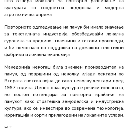
што отвора можност за повторно развивање на
културата со соодветна поддршка и модерна
агротехничка опрема.
Повторното одгледување на памук би имало значење
за текстилната индустрија, обезбедувајќи локална
суровина за предиво, ткаенини и готови производи,
и би помогнало во поддршка на домашни текстилни
фабрики и локална економија.
Македонија некогаш била значаен производител на
памук, од површини од неколку илјади хектари по
Втората светска војна до само неколку хектари пред
1997 година. Денес, оваа култура е речиси исчезната,
но постои потенцијал за повторно враќање на
памукот како стратешка земјоделска и индустриска
култура, ако се инвестира во современа технологија,
ирригација и сорти прилагодени на локалните услови.
Н.Т