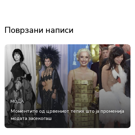
Поврзани написи
МОДА
Моментите од црвениот тепих што ја променија
модата засекогаш