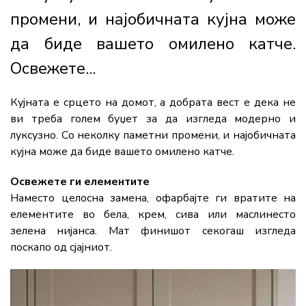
промени, и најобичната кујна може
да биде вашето омилено катче.
Освежете...
Кујната е срцето на домот, а добрата вест е дека не
ви треба голем буџет за да изгледа модерно и
луксузно. Со неколку паметни промени, и најобичната
кујна може да биде вашето омилено катче.
Освежете ги елементите
Наместо целосна замена, офарбајте ги вратите на
елементите во бела, крем, сива или маслинесто
зелена нијанса. Мат финишот секогаш изгледа
поскапо од сјајниот.