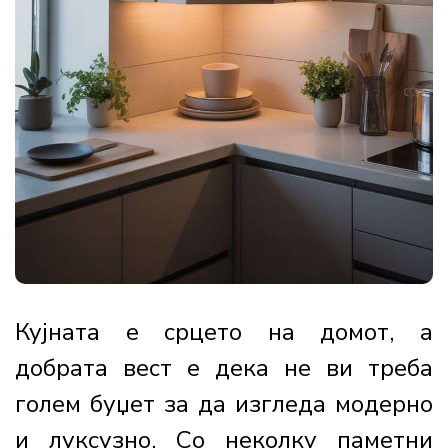
Кујната е срцето на домот, а
добрата вест е дека не ви треба
голем буџет за да изгледа модерно
и луксузно. Со неколку паметни