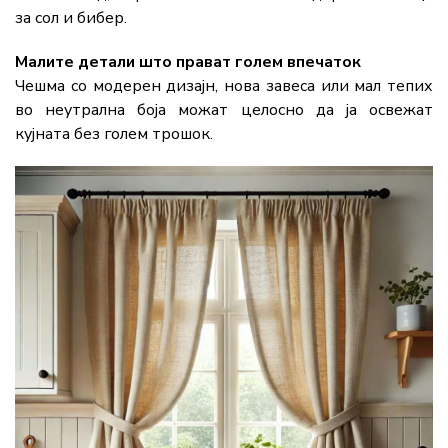
за сол и бибер.
Малите детали што прават голем впечаток
Чешма со модерен дизајн, нова завеса или мал тепих
во неутрална боја можат целосно да ја освежат
кујната без голем трошок.