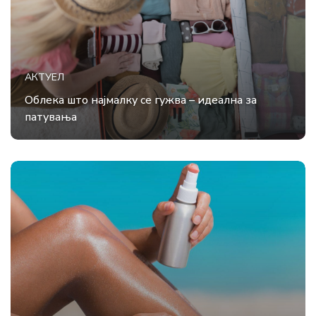
АКТУЕЛ
Облека што најмалку се гужва – идеална за
патувања