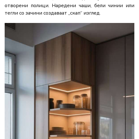
отворени полици. Наредени чаши, бели чинии или
тегли со зачини создаваат „скап“ изглед.