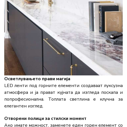
Осветлувањето прави магија
LED ленти под горните елементи создаваат луксузна
атмосфера и ја прават кујната да изгледа поскапа и
попрофесионална. Топлата светлина е клучна за
елегантен изглед.
Отворени полици з
а стилски момент
Ако имате можност, заменете еден горен елемент со