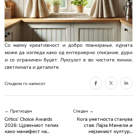
Со малку креативност и добро планирање, кујната
може да изгледа како од ентериерно списание, дури
и со ограничен буџет. Луксузот е во чистите линии,
светлината и деталите.
Сподели го написот:
← Претходен
Следен →
Critics’ Choice Awards
Кога уметноста станува
2026: Црвениот тепих
став: Лајза Минели и
како манифест на...
нејзиниот култур...