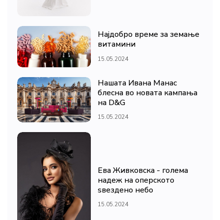
Најдобро време за земање
витамини
15.05.2024
Нашата Ивана Манас
блесна во новата кампања
на D&G
15.05.2024
Ева Живковска - голема
надеж на оперското
ѕвездено небо
15.05.2024