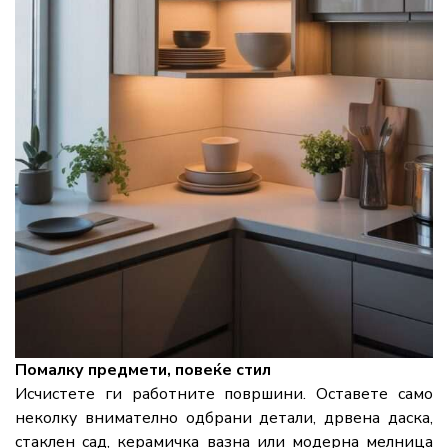
Помалку предмети, повеќе стил
Исчистете ги работните површини. Оставете само
неколку внимателно одбрани детали, дрвена даска,
стаклен сад, керамичка вазна или модерна мелница