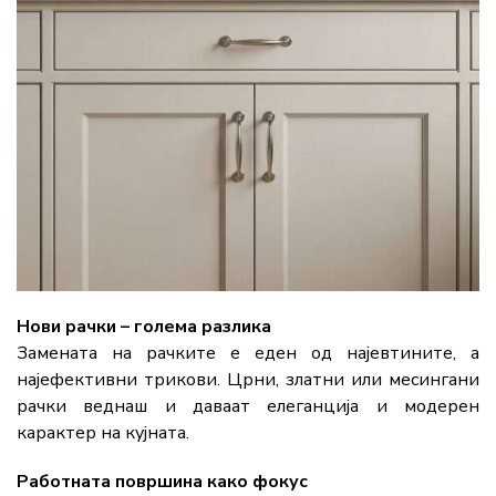
Нови рачки – голема разлика
Замената на рачките е еден од најевтините, а
најефективни трикови. Црни, златни или месингани
рачки веднаш и даваат елеганција и модерен
карактер на кујната.
Работната површина како фокус