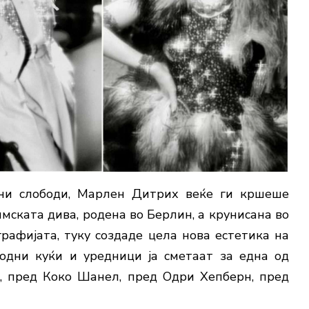
вни слободи, Марлен Дитрих веќе ги кршеше
лмската дива, родена во Берлин, а крунисана во
рафијата, туку создаде цела нова естетика на
модни куќи и уредници ја сметаат за една од
, пред Коко Шанел, пред Одри Хепберн, пред