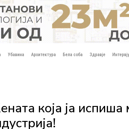
а
Убавина
Архитектура
Бела соба
Здравје
Интервј
ната која ја испиша
дустрија!