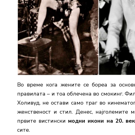
Во време кога жените се бореа за осно
правилата – и тоа облечена во смокинг. Фи
Холивуд, не остави само траг во кинематог
женственост и стил. Денес, најголемите 
првите вистински
модни икони на 20. век
сите.