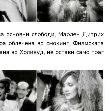
за основни слободи, Марлен Дитрих
оа облечена во смокинг. Филмската
ана во Холивуд, не остави само траг