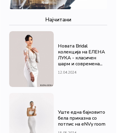
Најчитани
Новата Bridal
колекција на ЕЛЕНА
ЛУКА - класичен
шарм и современа...
12.04.2024
Уште една бајковито
бела приказна со
потпис на eNVy room
15.05.2024