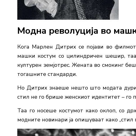
Модна револуција во маш
Кога Марлен Дитрих се појави во филмо
машки костум со цилиндричен шешир, таа
културен земјотрес. Жената во смокинг беш
тогашните стандарди.
Но Дитрих знаеше нешто што модата дури 
стил не го брише женскиот идентитет – го 
Таа го носеше костумот како оклоп, со др
модните новинари ја опишуваат како „стил п