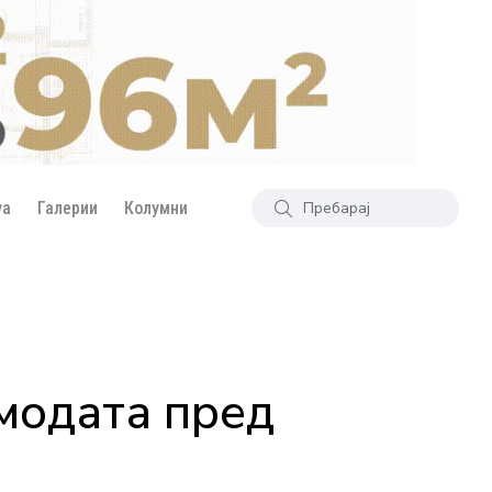
уа
Галерии
Колумни
 модата пред