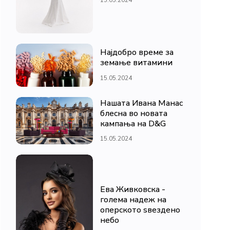
Најдобро време за
земање витамини
15.05.2024
Нашата Ивана Манас
блесна во новата
кампања на D&G
15.05.2024
Ева Живковска -
голема надеж на
оперското ѕвездено
небо