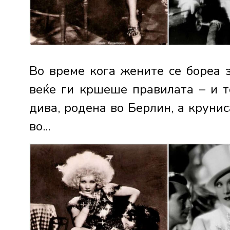
Во време кога жените се бореа 
веќе ги кршеше правилата – и т
дива, родена во Берлин, а крунис
во...