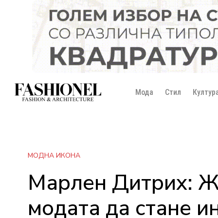
Мода
Стил
Култур
МОДНА ИКОНА
Марлен Дитрих: Же
модата да стане ин