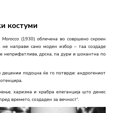
ки костуми
т
Morocco
(1930) облечена во совршено скроен
 не направи само моден избор – таа создаде
е неприфатлива, дрска, па дури и шокантна по
децении подоцна ќе го потврди: андрогениот
потенцира.
жење, харизма и храбра елеганција што денес
ред времето, создаден за вечност“.