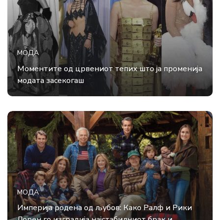
МОДА
Моментите од црвениот тепих што ја променија
модата засекогаш
МОДА
Империја родена од љубов: Како Ралф и Рики
Лорен го изградија најстабилниот брак и