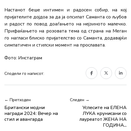
Настанот беше интимен и радосен собир, на кој
пријателите дојдоа за да ја опсипат Саманта со љубов
и радост по повод доаѓањето на нејзиното малечко.
Прифаќањето на розовата тема од страна на Меган
го нагласи блиско пријателство со Саманта, додавајќи
симпатичен и стилски момент на прославата.
Фото: Инстаграм
Сподели го написот:
← Претходен
Следен →
Британски модни
Успесите на ЕЛЕНА
награди 2024: Вечер на
ЛУКА крунисани со
стил и авангарда
лауреатот ЖЕНА НА
ГОДИНА...