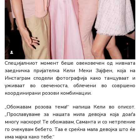
Специјалниот момент беше овековечен од нивната
заедничка пријателка Кели Меки Зајфен, која на
Инстаграм сподели фотографија како танцуваат и
уживаат во свеченоста, облечени во совршено
координирани розови комбинации.
„Обожавам розова тема!“ напиша Кели во описот.
„Прославуваме за нашата мила девојка која доаѓа
многу наскоро! Те обожавам, Саманта и со нетрпение
го очекувам бебето. Таа е среќна мала девојка што ќе
има мајка како тебе.“