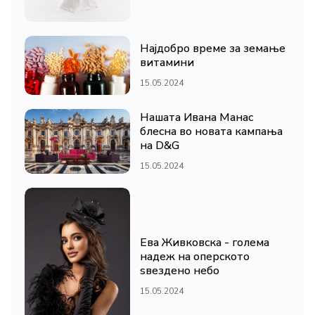
Најдобро време за земање
витамини
15.05.2024
Нашата Ивана Манас
блесна во новата кампања
на D&G
15.05.2024
Ева Живковска - голема
надеж на оперското
ѕвездено небо
15.05.2024