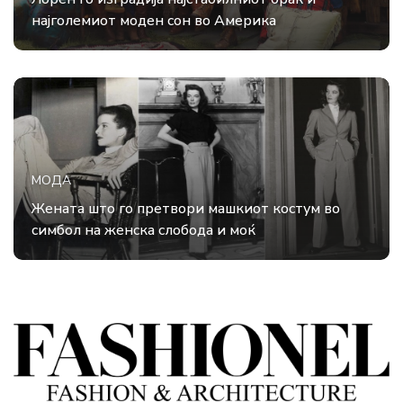
најголемиот моден сон во Америка
МОДА
Жената што го претвори машкиот костум во
симбол на женска слобода и моќ