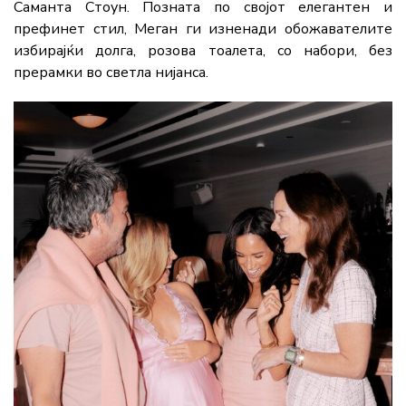
Саманта Стоун. Позната по својот елегантен и
префинет стил, Меган ги изненади обожавателите
избирајќи долга, розова тоалета, со набори, без
прерамки во светлa нијанса.