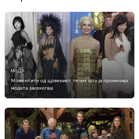
МОДА
Моментите од црвениот тепих што ја променија
модата засекогаш