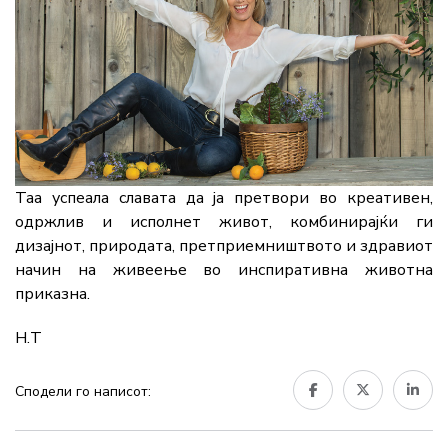
Таа успеала славата да ја претвори во креативен,
одржлив и исполнет живот, комбинирајќи ги
дизајнот, природата, претприемништвото и здравиот
начин на живеење во инспиративна животна
приказна.
Н.Т
Сподели го написот: