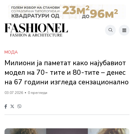
МОДА
Милиони ја паметат како најубавиот
модел на 70- тите и 80-тите – денес
на 67 години изгледа сензационално
03.07.2026
0 прегледи