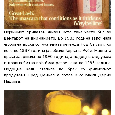
Нејзиниот приватен живот исто така често бил во
центарот на вниманието. Во 1983 година започнала
љубовна врска со музичката легенда Род Стјуарт, со
кого во 1987 година ја добиле ќерката Руби. Нивната
врска завршила во 1990 година, а подоцна следувала
и правна битка која била разрешена во 1993 година.
Подоцна Кели стапила во брак со филмскиот
продуцент Бред Џенкел, а потоа и со Мајкл Дарио
Падиља.