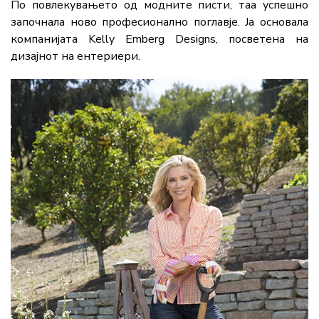
По повлекувањето од модните писти, таа успешно
започнала ново професионално поглавје. Ја основала
компанијата Kelly Emberg Designs, посветена на
дизајнот на ентериери.