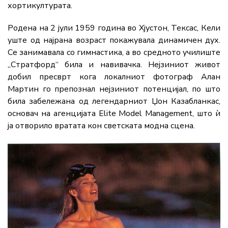
хортикултурата.
Родена на 2 јули 1959 година во Хјустон, Тексас, Кели
уште од најрана возраст покажувала динамичен дух.
Се занимавала со гимнастика, а во средното училиште
„Стратфорд“ била и навивачка. Нејзиниот живот
добил пресврт кога локалниот фотограф Алан
Мартин го препознал нејзиниот потенцијал, по што
била забележана од легендарниот Џон Казабланкас,
основач на агенцијата Elite Model Management, што ѝ
ја отворило вратата кон светската модна сцена.