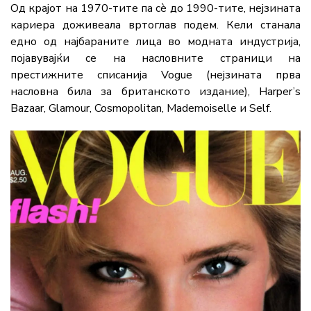
Од крајот на 1970-тите па сè до 1990-тите, нејзината
кариера доживеала вртоглав подем. Кели станала
едно од најбараните лица во модната индустрија,
појавувајќи се на насловните страници на
престижните списанија Vogue (нејзината прва
насловна била за британското издание), Harper’s
Bazaar, Glamour, Cosmopolitan, Mademoiselle и Self.