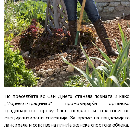
По преселбата во Сан Диего, станала позната и како
„Моделот-градинар“, промовирајќи органско
градинарство преку блог, подкаст и текстови во
специјализирани списанија. За време на пандемијата
лансирала и сопствена линија женска спортска облека.