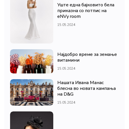
Уште една бајковито бела
приказна со потпис на
eNVy room
15.05.2024
Најдобро време за земање
витамини
15.05.2024
Нашата Ивана Манас
блесна во новата кампања
на D&G
15.05.2024