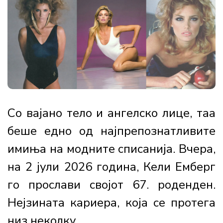
Со вајано тело и ангелско лице, таа
беше едно од најпрепознатливите
имиња на модните списанија. Вчера,
на 2 јули 2026 година, Кели Емберг
го прослави својот 67. роденден.
Нејзината кариера, која се протега
низ неколку...