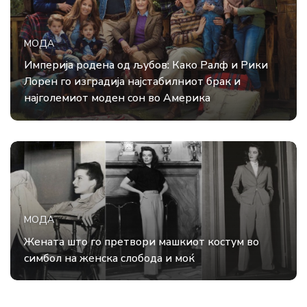
МОДА
Империја родена од љубов: Како Ралф и Рики
Лорен го изградија најстабилниот брак и
најголемиот моден сон во Америка
МОДА
Жената што го претвори машкиот костум во
симбол на женска слобода и моќ