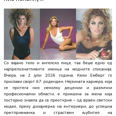
Со вајано тело и ангелско лице, таа беше едно од
најпрепознатливите имиња на модните списанија.
Вчера, на 2 јули 2026 година, Кели Емберг го
прослави својот 67. роденден. Нејзината кариера, која
се протега низ неколку децении и различни
професионални области, е приказна за жена која
постојано знаела да се преоткрие – од врвен светски
модел, преку дизајнерка на ентериери, до успешна
претприемачка и страствен љубител на