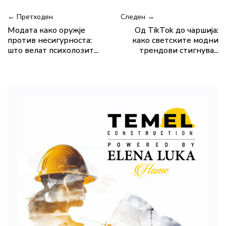
← Претходен
Следен →
Модата како оружје
Од TikTok до чаршија:
против несигурноста:
како светските модни
што велат психолозит...
трендови стигнува...