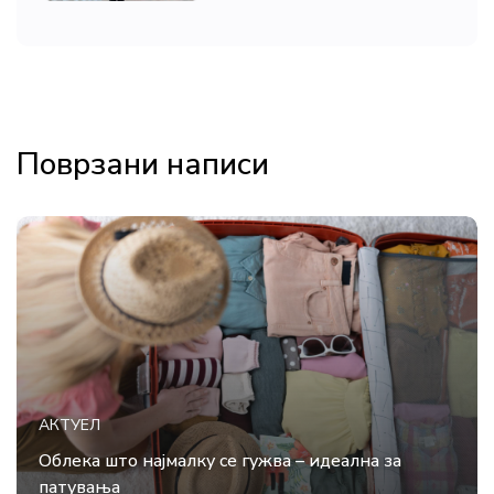
Поврзани написи
АКТУЕЛ
Облека што најмалку се гужва – идеална за
патувања