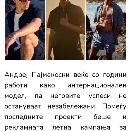
Андреј Пајмакоски веќе со години
работи како интернационален
модел, па неговите успеси не
остануваат незабележани. Помеѓу
последните проекти беше и
рекламната летна кампања за