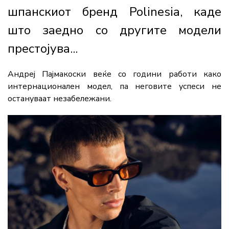
шпанскиот бренд Polinesia, каде
што заедно со другите модели
престојува...
Андреј Пајмакоски веќе со години работи како
интернационален модел, па неговите успеси не
остануваат незабележани.