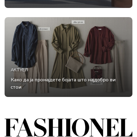
АКТУЕЛ
Како да ја пронајдете бојата што најдобро ви
стои