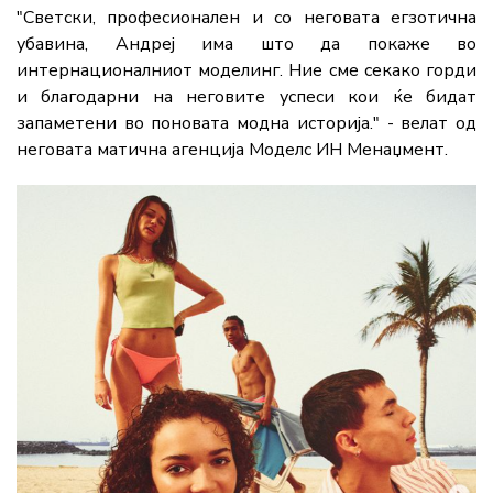
"Светски, професионален и со неговата егзотична
убавина, Андреј има што да покаже во
интернационалниот моделинг. Ние сме секако горди
и благодарни на неговите успеси кои ќе бидат
запаметени во поновата модна историја." - велат од
неговата матична агенција Моделс ИН Менаџмент.