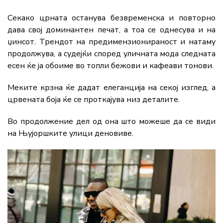
Секако црната останува безвременска и повторно
дава свој доминантен печат, а тоа се однесува и на
џинсот. Трендот на предимензионираност и натаму
продолжува, а судејќи според уличната мода следната
есен ќе ја обоиме во топли бежови и кафеави тонови.
Меките крзна ќе дадат елеганција на секој изглед, а
црвената боја ќе се проткајува низ деталите.
Во продолжение дел од она што можеше да се види
на Њујоршките улици деновиве.