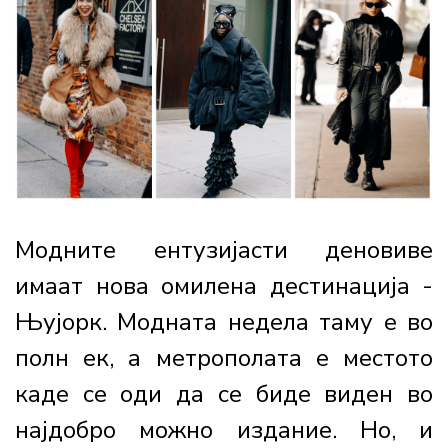
Модните ентузијасти деновиве
имаат нова омилена дестинација -
Њујорк. Модната недела таму е во
полн ек, а метрополата е местото
каде се оди да се биде виден во
најдобро можно издание. Но, и