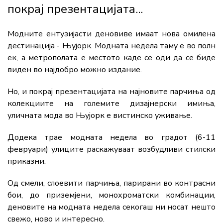
покрај презентацијата...
Модните ентузијасти деновиве имаат нова омилена
дестинација - Њујорк. Модната недела таму е во полн
ек, а метрополата е местото каде се оди да се биде
виден во најдобро можно издание.
Но, и покрај презентацијата на најновите парчиња од
колекциите на големите дизајнерски имиња,
уличната мода во Њујорк е вистинско уживање.
Додека трае модната недела во градот (6-11
февруари) улиците раскажуваат возбудливи стилски
приказни.
Од смели, слоевити парчиња, парирани во контрасни
бои, до приземјени, монохроматски комбинации,
деновите на модната недела секогаш ни носат нешто
свежо, ново и интересно.