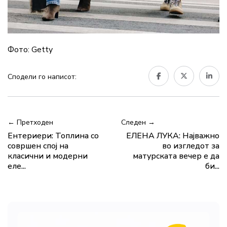
Фото: Getty
Сподели го написот:
← Претходен
Следен →
Eнтериери: Топлина со
ЕЛЕНА ЛУКА: Најважно
совршен спој на
во изгледот за
класични и модерни
матурската вечер е да
еле...
би...