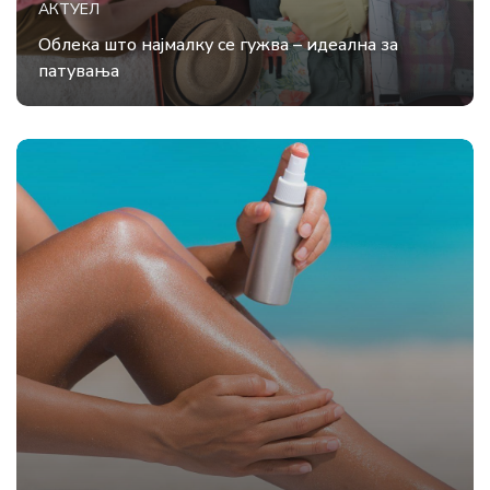
АКТУЕЛ
Облека што најмалку се гужва – идеална за
патувања