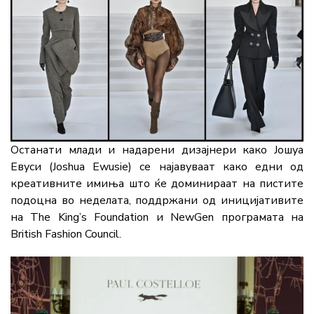
Останати млади и надарени дизајнери како Јошуа
Евуси (Joshua Ewusie) се најавуваат како едни од
креативните имиња што ќе доминираат на пистите
подоцна во неделата, поддржани од иницијативите
на The King’s Foundation и NewGen програмата на
British Fashion Council.