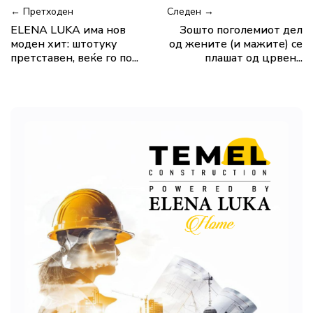
← Претходен
Следен →
ELENA LUKA има нов
Зошто поголемиот дел
моден хит: штотуку
од жените (и мажите) се
претставен, веќе го по...
плашат од црвен...