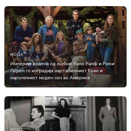
МОДА
Империја родена од љубов: Како Ралф и Рики
Лорен го изградија најстабилниот брак и
најголемиот моден сон во Америка
МОДА