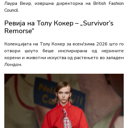
Лаура Веир, извршна директорка на British Fashion
Council.
Ревија на Толу Кокер – „Survivor’s
Remorse“
Колекцијата на Толу Кокер за есен/зима 2026 што го
отвори шоуто беше инспирирана од нејзините
корени и животни искуства од растењето во западен
Лондон.