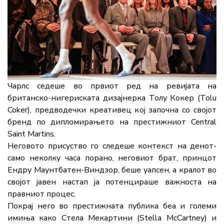
Чарлс седеше во првиот ред на ревијата на
британско-нигериската дизајнерка Толу Кокер (Tolu
Coker), предводечки креативец кој започна со својот
бренд по дипломирањето на престижниот Central
Saint Martins.
Неговото присуство го следеше контекст на денот-
само неколку часа порано, неговиот брат, принцот
Ендру Маунтбатен-Виндзор, беше уапсен, а кралот во
својот јавен настап ја потенцираше важноста на
правниот процес.
Покрај него во престижната публика беа и големи
имиња како Стела Мекартини (Stella McCartney) и