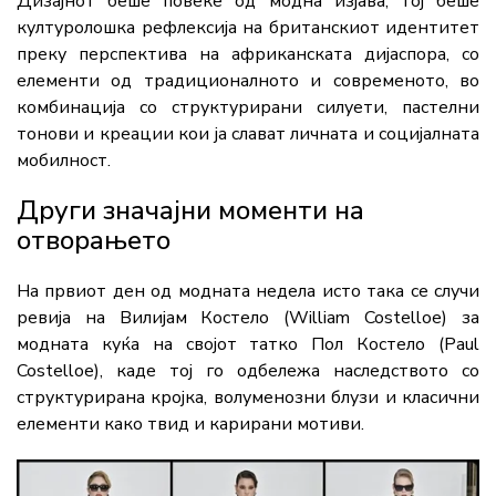
Дизајнот беше повеќе од модна изјава, тој беше
културолошка рефлексија на британскиот идентитет
преку перспектива на африканската дијаспора, со
елементи од традиционалното и современото, во
комбинација со структурирани силуети, пастелни
тонови и креации кои ја слават личната и социјалната
мобилност.
Други значајни моменти на
отворањето
На првиот ден од модната недела исто така се случи
ревија на Вилијам Костело (William Costelloe) за
модната куќа на својот татко Пол Костело (Paul
Costelloe), каде тој го одбележа наследството со
структурирана кројка, волуменозни блузи и класични
елементи како твид и карирани мотиви.