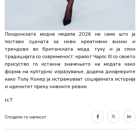
Лондонската модна недела 2026 не само што ја
постави сцената за нови креативни визии и
трендови во британската мода, туку и ја спои
традицијата со современост: кралот Чарлс III со своето
присуство го истакна значењето на модата како
форма на културно изразување, додека дизајнерите
како Толу Кокер ја истражуваат социјалната историја
и иденитет преку нивните ревии.
Н.Т
Сподели го написот: