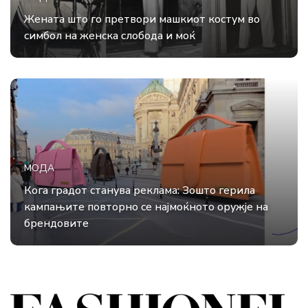
Жената што го претвори машкиот костум во
симбол на женска слобода и моќ
МОДА
Кога градот станува реклама: Зошто герила
кампањите повторно се најмоќното оружје на
брендовите