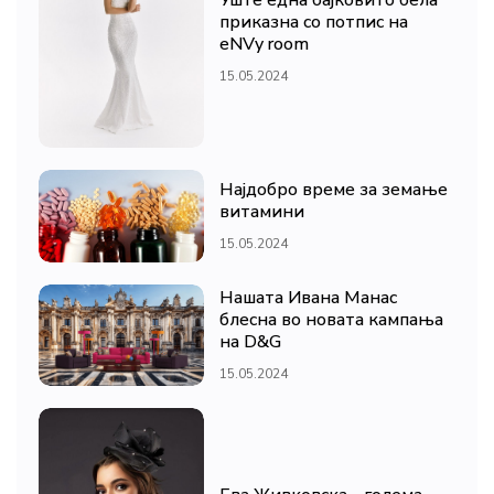
Уште една бајковито бела
приказна со потпис на
eNVy room
15.05.2024
Најдобро време за земање
витамини
15.05.2024
Нашата Ивана Манас
блесна во новата кампања
на D&G
15.05.2024