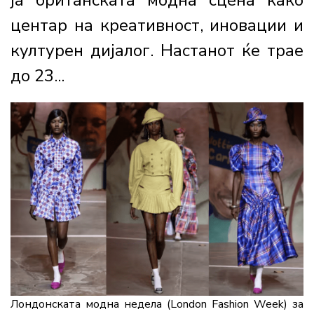
ја британската модна сцена како
центар на креативност, иновации и
културен дијалог. Настанот ќе трае
до 23...
Лондонската модна недела (London Fashion Week) за