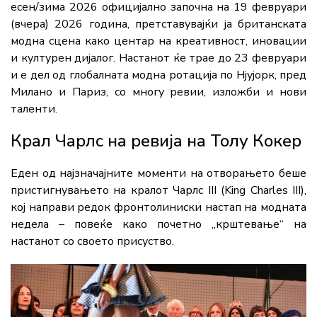
есен/зима 2026 официјално започна на 19 февруари
(вчера) 2026 година, претставувајќи ја британската
модна сцена како центар на креативност, иновации
и културен дијалог. Настанот ќе трае до 23 февруари
и е дел од глобалната модна ротација по Нјујорк, пред
Милано и Париз, со многу ревии, изложби и нови
таленти.
Крал Чарлс на ревија на Толу Кокер
Еден од најзначајните моменти на отворањето беше
пристигнувањето на кралот Чарлс III (King Charles III),
кој направи редок фронтолиниски настап на модната
недела – повеќе како почетно „крштевање“ на
настанот со своето присуство.