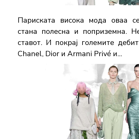
Париската висока мода оваа с
стана полесна и поприземна. Н
ставот. И покрај големите деби
Chanel, Dior и Armani Privé и...