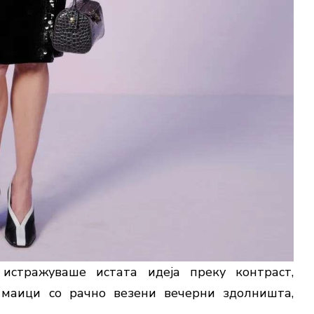
 истражуваше истата идеја преку контраст,
 маици со рачно везени вечерни здолништа,