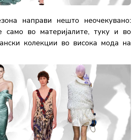
езона направи нешто неочекувано:
е само во материјалите, туку и во
тански колекции во висока мода на