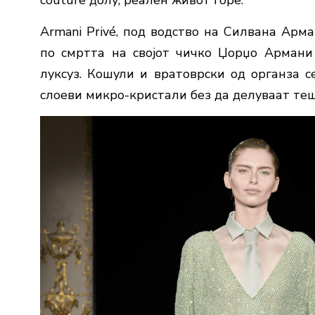
Armani Privé, под водство на Силвана Арма
по смртта на својот чичко Џорџо Армани 
луксуз. Кошули и вратоврски од органза с
слоеви микро-кристали без да делуваат теш