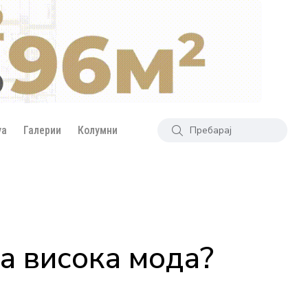
уа
Галерии
Колумни
а висока мода?