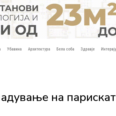
а
Убавина
Архитектура
Бела соба
Здравје
Интервј
адување на парискат