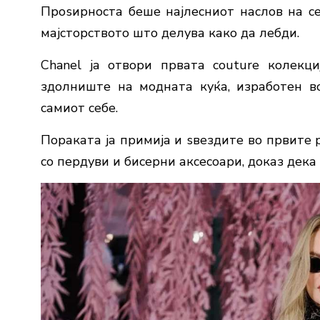
Проѕирноста беше најлесниот наслов на се
мајсторството што делува како да лебди.
Chanel ја отвори првата couture колекц
здолниште на модната куќа, изработен во
самиот себе.
Пораката ја примија и ѕвездите во првите 
со пердуви и бисерни аксесоари, доказ дека 