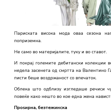
Париската висока мода оваа сезона на
поприземна.
Не само во материјалите, туку и во ставот.
И покрај големите дебитански колекции во 
недела засенета од смртта на Валентино Г
писти беше воздржаност со впечаток.
Облека што одблизу изгледаше речиси чуд
повеќе како нешто во кое една жена навист
Проѕирна, безтежинска