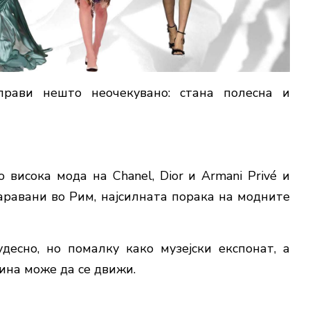
прави нешто неочекувано: стана полесна и
висока мода на Chanel, Dior и Armani Privé и
аравани во Рим, најсилната порака на модните
есно, но помалку како музејски експонат, а
ина може да се движи.