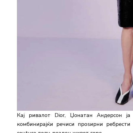
Кај ривалот Dior, Џонатан Андерсон ја
комбинирајќи речиси проѕирни ребрести
couture долу, реален живот горе.