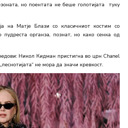
зоната, но поентата не беше голотијата туку
ија на Матје Блази со класичниот костим со
 пудреста органза, познат, но како сенка од
редови: Никол Кидман пристигна во црн Chanel
„леснотијата“ не мора да значи кревкост.