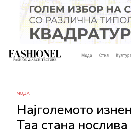
Мода
Стил
Култур
МОДА
Најголемото изнен
Таа стана нослива