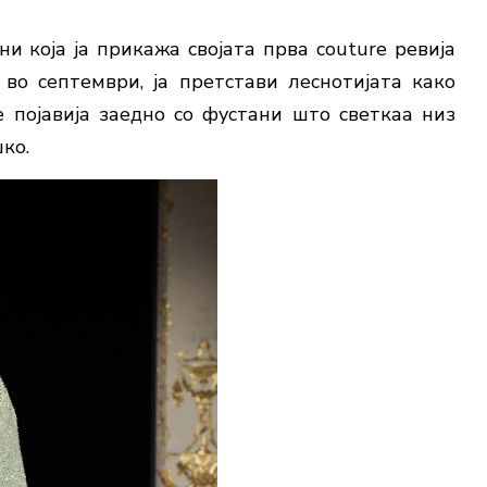
ни која ја прикажа својата прва couture ревија
во септември, ја претстави леснотијата како
е појавија заедно со фустани што светкаа низ
ко.