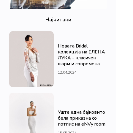
Најчитани
Новата Bridal
колекција на ЕЛЕНА
ЛУКА - класичен
шарм и современа...
12.04.2024
Уште една бајковито
бела приказна со
потпис на eNVy room
15.05.2024