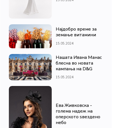
Најдобро време за
земање витамини
15.05.2024
Нашата Ивана Манас
блесна во новата
кампања на D&G
15.05.2024
Ева Живковска -
голема надеж на
оперското ѕвездено
небо