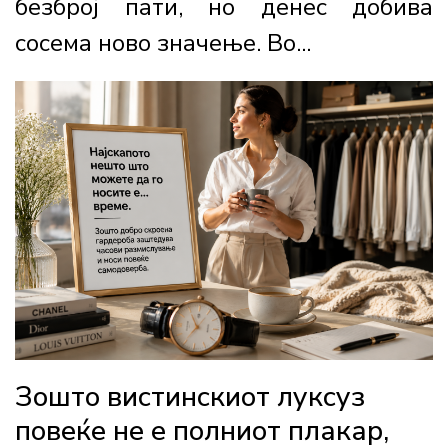
безброј пати, но денес добива
сосема ново значење. Во...
Зошто вистинскиот луксуз
повеќе не е полниот плакар,