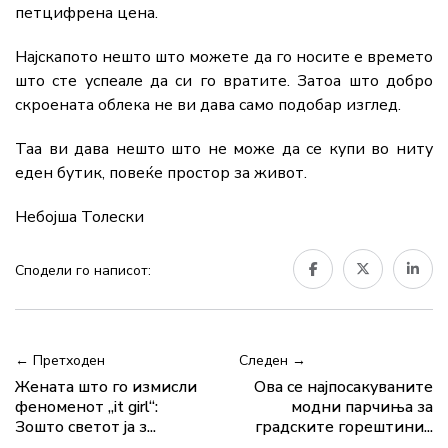
петцифрена цена.
Најскапото нешто што можете да го носите е времето
што сте успеале да си го вратите. Затоа што добро
скроената облека не ви дава само подобар изглед.
Таа ви дава нешто што не може да се купи во ниту
еден бутик, повеќе простор за живот.
Небојша Толески
Сподели го написот:
← Претходен
Следен →
Жената што го измисли
Ова се најпосакуваните
феноменот „it girl“:
модни парчиња за
Зошто светот ја з...
градските горештини...