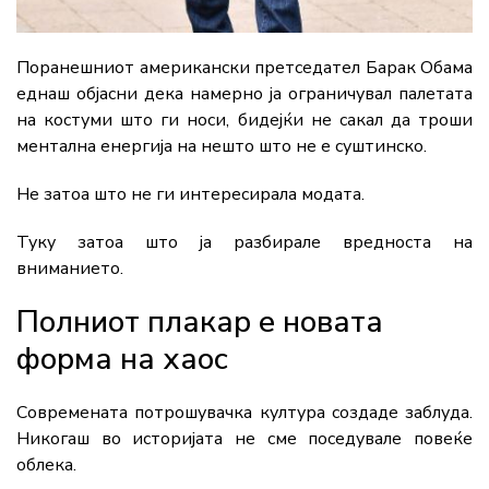
Поранешниот американски претседател Барак Обама
еднаш објасни дека намерно ја ограничувал палетата
на костуми што ги носи, бидејќи не сакал да троши
ментална енергија на нешто што не е суштинско.
Не затоа што не ги интересирала модата.
Туку затоа што ја разбирале вредноста на
вниманието.
Полниот плакар е новата
форма на хаос
Современата потрошувачка култура создаде заблуда.
Никогаш во историјата не сме поседувале повеќе
облека.