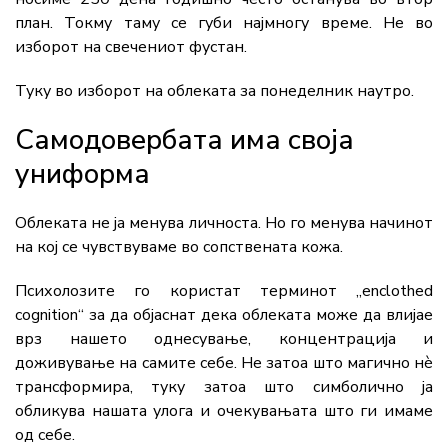
план. Токму таму се губи најмногу време. Не во
изборот на свечениот фустан.
Туку во изборот на облеката за понеделник наутро.
Самодовербата има своја
униформа
Облеката не ја менува личноста. Но го менува начинот
на кој се чувствуваме во сопствената кожа.
Психолозите го користат терминот „enclothed
cognition“ за да објаснат дека облеката може да влијае
врз нашето однесување, концентрација и
доживување на самите себе. Не затоа што магично нè
трансформира, туку затоа што симболично ја
обликува нашата улога и очекувањата што ги имаме
од себе.