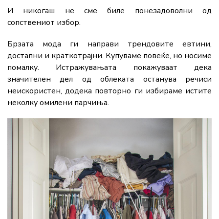
И никогаш не сме биле понезадоволни од
сопствениот избор.
Брзата мода ги направи трендовите евтини,
достапни и краткотрајни. Купуваме повеќе, но носиме
помалку. Истражувањата покажуваат дека
значителен дел од облеката останува речиси
неискористен, додека повторно ги избираме истите
неколку омилени парчиња.