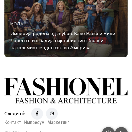
МОДА
Империја родена од љубов: Како Ралф и Рики
Лорен го изградија најстабилниот брак и
најголемиот моден сон во Америка
Следи нè
Контакт
Импресум
Маркетинг