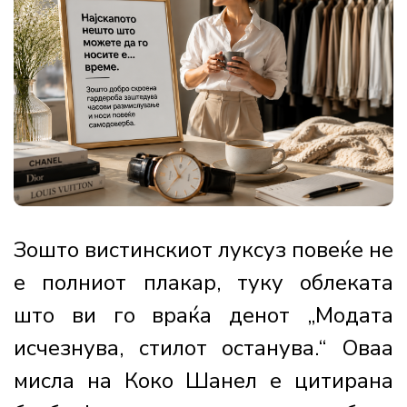
Зошто вистинскиот луксуз повеќе не
е полниот плакар, туку облеката
што ви го враќа денот „Модата
исчезнува, стилот останува.“ Оваа
мисла на Коко Шанел е цитирана