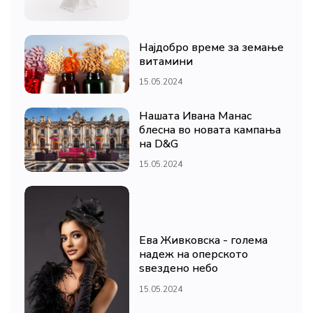
Најдобро време за земање
витамини
15.05.2024
Нашата Ивана Манас
блесна во новата кампања
на D&G
15.05.2024
Ева Живковска - голема
надеж на оперското
ѕвездено небо
15.05.2024