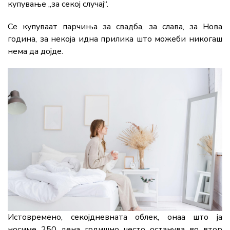
купување „за секој случај“.
Се купуваат парчиња за свадба, за слава, за Нова
година, за некоја идна прилика што можеби никогаш
нема да дојде.
Истовремено, секојдневната облек, онаа што ја
носиме 250 дена годишно често останува во втор