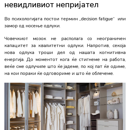
невидливиот непријател
Во психологијата постои термин „decision fatigue“ или
замор од носење одлуки.
Човечкиот мозок не располага со неограничен
капацитет за квалитетни одлуки. Напротив, секоја
нова одлука троши дел од нашата когнитивна
енергија. До моментот кога ќе стигнеме на работа,
веќе сме одлучиле што ќе јадеме, по кој пат ќе одиме,
на кои пораки ќе одговориме и што ќе облечеме.