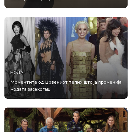
МОДА
Моментите од црвениот тепих што ја променија
модата засекогаш