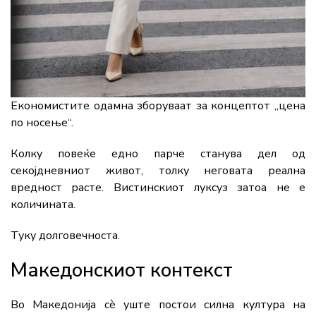
Економистите одамна зборуваат за концептот „цена
по носење“.
Колку повеќе едно парче станува дел од
секојдневниот живот, толку неговата реална
вредност расте. Вистинскиот луксуз затоа не е
количината.
Туку долговечноста.
Македонскиот контекст
Во Македонија сè уште постои силна култура на