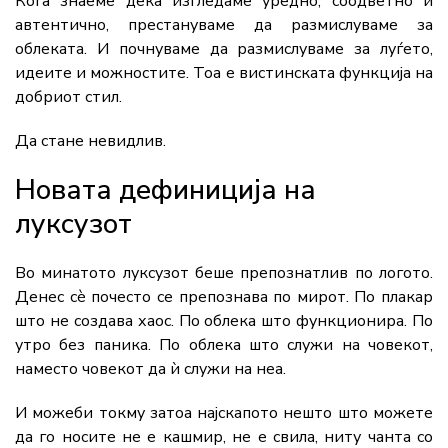
Кога знаеме дека изгледаме уредно, соодветно и
автентично, престануваме да размислуваме за
облеката. И почнуваме да размислуваме за луѓето,
идеите и можностите. Тоа е вистинската функција на
добриот стил.
Да стане невидлив.
Новата дефиниција на
луксузот
Во минатото луксузот беше препознатлив по логото.
Денес сè почесто се препознава по мирот. По плакар
што не создава хаос. По облека што функционира. По
утро без паника. По облека што служи на човекот,
наместо човекот да ѝ служи на неа.
И можеби токму затоа најскапото нешто што можете
да го носите не е кашмир, не е свила, ниту чанта со