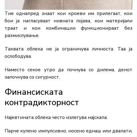
Тие однапред знаат кои кроеви им прилегаат, кои
бои ја нагласуваат нивната појава, кои материјали
траат и кои комбинации функционираат без
размислување.
Таквата облека не ја ограничува личноста. Таа ја
ослободува.
Наместо секое утро да почнува со дилема, денот
започнува со сигурност.
Финансиската
контрадикторност
Најевтината облека често излегува најскапа.
Парче купено импулсивно, носено еднаш или двапати,