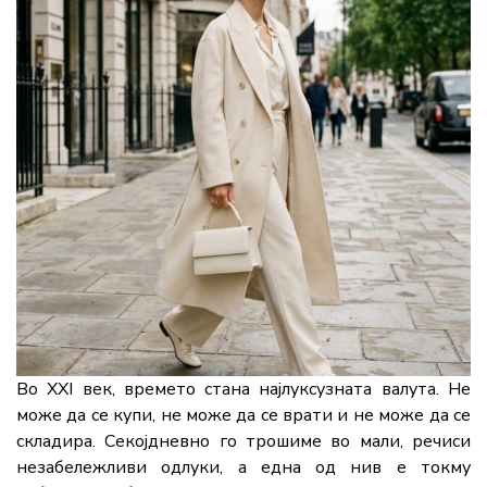
Во XXI век, времето стана најлуксузната валута. Не
може да се купи, не може да се врати и не може да се
складира. Секојдневно го трошиме во мали, речиси
незабележливи одлуки, а една од нив е токму