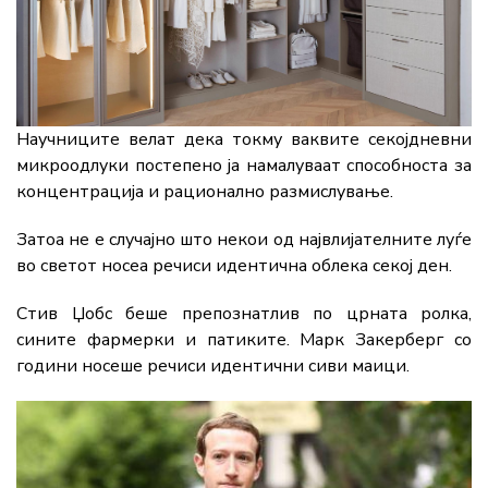
Научниците велат дека токму ваквите секојдневни
микроодлуки постепено ја намалуваат способноста за
концентрација и рационално размислување.
Затоа не е случајно што некои од највлијателните луѓе
во светот носеа речиси идентична облека секој ден.
Стив Џобс беше препознатлив по црната ролка,
сините фармерки и патиките. Марк Закерберг со
години носеше речиси идентични сиви маици.