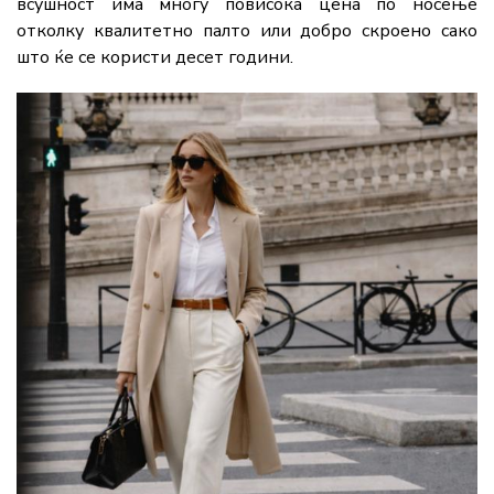
всушност има многу повисока цена по носење
отколку квалитетно палто или добро скроено сако
што ќе се користи десет години.