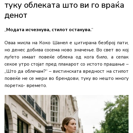
туку облеката што ви го враќа
денот
„
Модата исчезнува, стилот останува.
“
Оваа мисла на Коко Шанел е цитирана безброј пати,
но денес добива сосема ново значење. Во свет во кој
луѓето имаат повеќе облека од кога било, а сепак
секое утро стојат пред плакарот со истото прашање –
„Што да облечам?“ – вистинската вредност на стилот
повеќе не се мери во брендови, туку во нешто многу
поретко- времето.