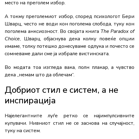
место на преголем избор.
А токму преголемиот избор, според психологот Бери
Шварц, често не води кон поголема слобода, туку кон
поголема анксиозност. Во својата книга
The Paradox of
Choice
, Шварц објаснува дека колку повеќе опции
имаме, толку потешко донесуваме одлука и почесто се
сомневаме дали сме ја избрале вистинската.
Во модата тоа изгледа вака, полн плакар, а чувство
дека „немам што да облечам“.
Добриот стил е систем, а не
инспирација
Најелегантните луѓе ретко се најимпулсивните
купувачи. Нивниот стил не се заснова на случајност,
туку на систем.