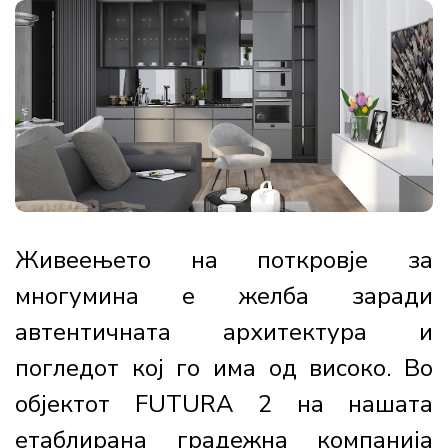
Живеењето на поткровје за
многумина е желба заради
автентичната архитектура и
погледот кој го има од високо. Во
објектот FUTURA 2 на нашата
етаблирана градежна компанија