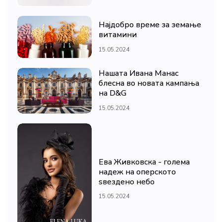
Најдобро време за земање
витамини
15.05.2024
Нашата Ивана Манас
блесна во новата кампања
на D&G
15.05.2024
Ева Живковска - голема
надеж на оперското
ѕвездено небо
15.05.2024