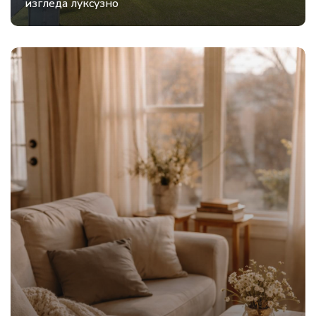
изгледа луксузно