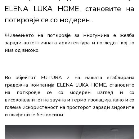
ELENA LUKA HOME, становите на
поткровје се со модерен...
Живеењето на поткровје за многумина е желба
заради автентичната архитектура и погледот кој го
има од високо.
Во објектот FUTURA 2 на нашата етаблирана
градежна компанија ELENA LUKA HOME, становите
на поткровје се со модерен изглед и со
висококвалитетна звучна и термо изолација, како и со
голема искористеност на просторот заради ѕидовите
и плафоните без косини.