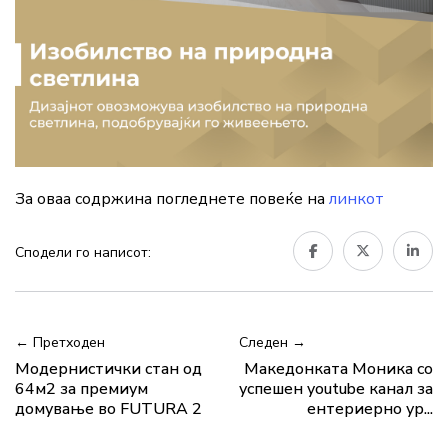
За оваа содржина погледнете повеќе на
линкот
Сподели го написот:
← Претходен
Следен →
Модернистички стан од
Македонката Моника со
64м2 за премиум
успешен youtube канал за
домување во FUTURA 2
ентериерно ур...