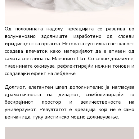
Од половината надолу, креацијата се развива во
волуменозно здолниште изработено од слоеви
иридисцентна органза. Неговата суптилна светкавост
создава впечаток како материјалот да е вткаен од
самата светлина на Млечниот Пат. Со секое движење,
ткаенината оживува, рефлектирајќи нежни тонови и
создавајќи ефект на лебдење.
Долгиот, елегантен шлеп дополнително ја нагласува
драматичноста на дизајнот, симболизирајќи го
бескрајниот простор и величественоста на
универзумот. Резултатот е креација која не е само
венчаница, туку вистинско модно доживување.