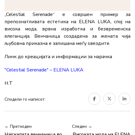
„Celestial Serenade“ е совршен пример за
препознатливата естетика на ELENA LUKA, спој на
висока мода, врвна изработка и безвременска
елеганција. Венчаница создадена за жената чија
љубовна приказна е запишана меѓу ѕвездите.
Линк до креацијата и информации за нарачка
"Celestial Serenade" – ELENA LUKA
Н.Т
Сподели го написот:
← Претходен
Следен →
Најскапата венчаница во
Високата мода на ELENA