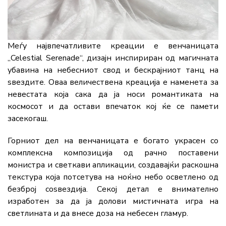
Меѓу највпечатливите креации е венчаницата
„Celestial Serenade“, дизајн инспириран од магичната
убавина на небесниот свод и бескрајниот танц на
ѕвездите. Оваа величествена креација е наменета за
невестата која сака да ја носи романтиката на
космосот и да остави впечаток кој ќе се памети
засекогаш.
Горниот дел на венчаницата е богато украсен со
комплексна композиција од рачно поставени
монистра и светкави апликации, создавајќи раскошна
текстура која потсетува на ноќно небо осветлено од
безброј соѕвездија. Секој детал е внимателно
изработен за да ја долови мистичната игра на
светлината и да внесе доза на небесен гламур.