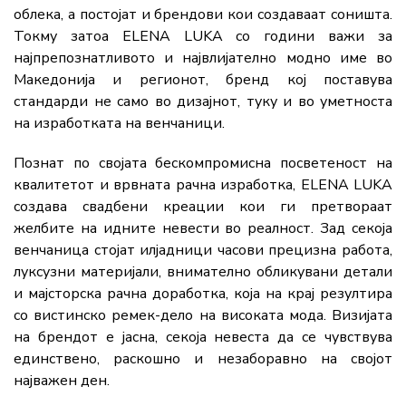
облека, а постојат и брендови кои создаваат соништа.
Токму затоа ELENA LUKA со години важи за
најпрепознатливото и највлијателно модно име во
Македонија и регионот, бренд кој поставува
стандарди не само во дизајнот, туку и во уметноста
на изработката на венчаници.
Познат по својата бескомпромисна посветеност на
квалитетот и врвната рачна изработка, ELENA LUKA
создава свадбени креации кои ги претвораат
желбите на идните невести во реалност. Зад секоја
венчаница стојат илјадници часови прецизна работа,
луксузни материјали, внимателно обликувани детали
и мајсторска рачна доработка, која на крај резултира
со вистинско ремек-дело на високата мода. Визијата
на брендот е јасна, секоја невеста да се чувствува
единствено, раскошно и незаборавно на својот
најважен ден.