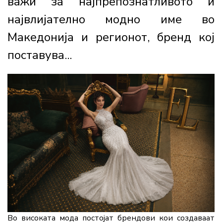
важи за најпрепознатливото и
највлијателно модно име во
Македонија и регионот, бренд кој
поставува...
Во високата мода постојат брендови кои создаваат