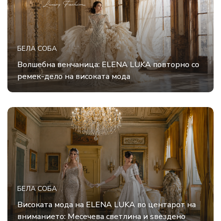
БЕЛА СОБА
Волшебна венчаница: ELENA LUKA повторно со
ремек-дело на високата мода
БЕЛА СОБА
Високата мода на ELENA LUKA во центарот на
вниманието: Месечева светлина и ѕвездено