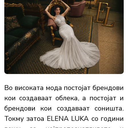
Во високата мода постојат брендови
кои создаваат облека, а постојат и
брендови кои создаваат соништа.
Токму затоа ELENA LUKA со години