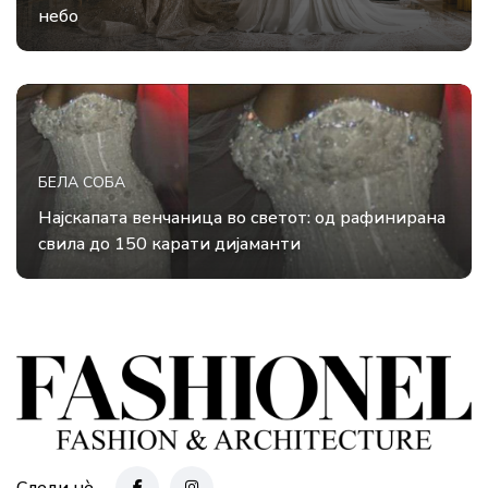
небо
БЕЛА СОБА
Најскапата венчаница во светот: од рафинирана
свила до 150 карати дијаманти
Следи нè