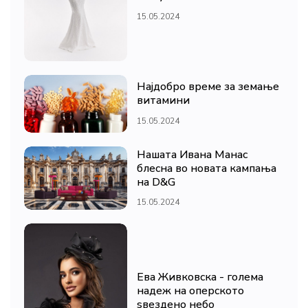
15.05.2024
Најдобро време за земање
витамини
15.05.2024
Нашата Ивана Манас
блесна во новата кампања
на D&G
15.05.2024
Ева Живковска - голема
надеж на оперското
ѕвездено небо