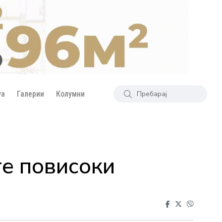
уа
Галерии
Колумни
те повисоки