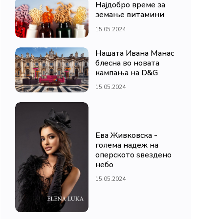
Најдобро време за
земање витамини
15.05.2024
Нашата Ивана Манас
блесна во новата
кампања на D&G
15.05.2024
Ева Живковска -
голема надеж на
оперското ѕвездено
небо
15.05.2024