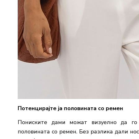
Потенцирајте ја половината со ремен
Пониските дами можат визуелно да го 
половината со ремен. Без разлика дали но