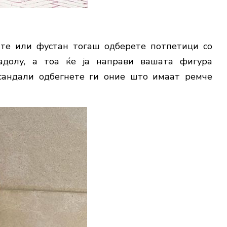
те или фустан тогаш одберете потпетици со
адолу, а тоа ќе ја направи вашата фигура
сандали одбегнете ги оние што имаат ремче