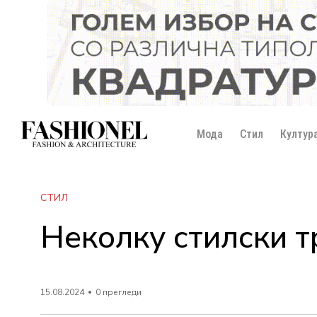
Мода
Стил
Култур
СТИЛ
Неколку стилски т
15.08.2024
0 прегледи