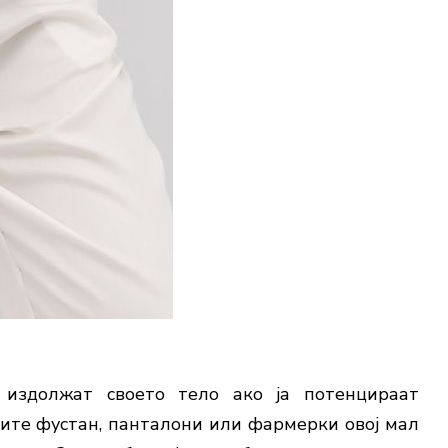
издолжат своето тело ако ја потенцираат
сите фустан, панталони или фармерки овој мал