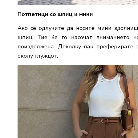
Потпетици со шпиц и мини
Ако се одлучите да носите мини здолниш
шпиц. Тие ќе го насочат вниманието н
поиздолжена. Доколку пак преферирате 
околу глуждот.