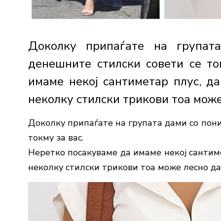
Доколку припаѓате на групат
денешните стилски совети се то
имаме некој сантиметар плус, да
неколку стилски трикови тоа може.
Доколку припаѓате на групата дами со пони
токму за вас.
Неретко посакуваме да имаме некој сантиме
неколку стилски трикови тоа може лесно да 