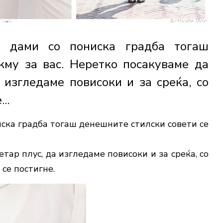
а дами со пониска градба тогаш
кму за вас. Неретко посакуваме да
 изгледаме повисоки и за среќа, со
..
ска градба тогаш денешните стилски совети се
тар плус, да изгледаме повисоки и за среќа, со
се постигне.