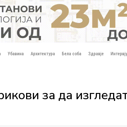
а
Убавина
Архитектура
Бела соба
Здравје
Интервј
рикови за да изгледа