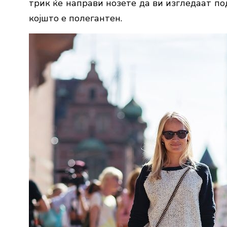
трик ќе направи нозете да ви изгледаат по
којшто е полегантен.