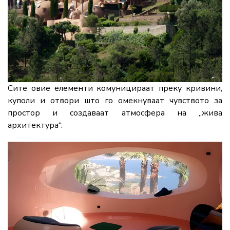
Сите овие елементи комуницираат преку кривини,
куполи и отвори што го омекнуваат чувството за
простор и создаваат атмосфера на „жива
архитектура“.