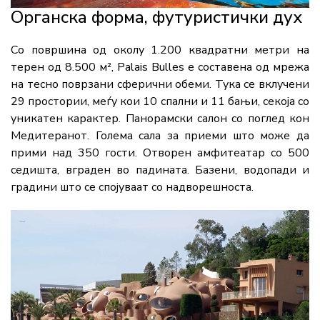
Органска форма, футуристички дух
Со површина од околу 1.200 квадратни метри на
терен од 8.500 м², Palais Bulles е составена од мрежа
на тесно поврзани сферични обеми. Тука се вклучени
29 простории, меѓу кои 10 спални и 11 бањи, секоја со
уникатен карактер. Панорамски салон со поглед кон
Медитеранот. Голема сала за приеми што може да
прими над 350 гости. Отворен амфитеатар со 500
седишта, вграден во падината. Базени, водопади и
градини што се спојуваат со надворешноста.