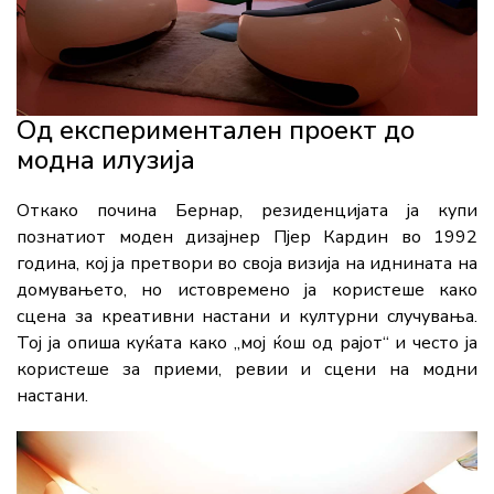
Од експериментален проект до
модна илузија
Откако почина Бернар, резиденцијата ја купи
познатиот моден дизајнер Пјер Кардин во 1992
година, кој ја претвори во своја визија на иднината на
домувањето, но истовремено ја користеше како
сцена за креативни настани и културни случувања.
Тој ја опиша куќата како „мој ќош од рајот“ и често ја
користеше за приеми, ревии и сцени на модни
настани.