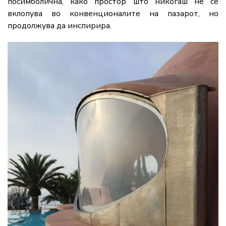
посимболична, како простор што никогаш не се
вклопува во конвенционалите на пазарот, но
продолжува да инспирира.