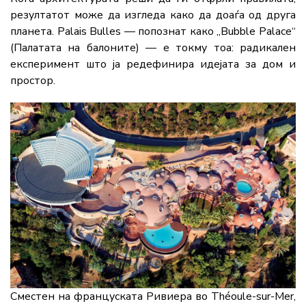
резултатот може да изгледа како да доаѓа од друга
планета. Palais Bulles — попознат како „Bubble Palace“
(Палатата на балоните) — е токму тоа: радикален
експеримент што ја редефинира идејата за дом и
простор.
Сместен на француската Ривиера во Théoule-sur-Mer,