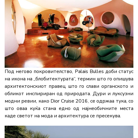
Под негово покровителство, Palais Bulles доби статус
на икона на „блобитектурата“, термин што го опишува
архитектонскиот правец што го слави органското и
обликот инспириран од природата. Дури и луксузни
модни ревии, како Dior Cruise 2016, се одржаа тука, со
што оваа куќа стана едно од најнеобичните места
каде светот на мода и архитектура се пресекува.