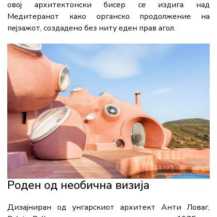
овој архитектонски бисер се издига над
Медитеранот како органско продолжение на
пејзажот, создадено без ниту еден прав агол.
Роден од необична визија
Дизајниран од унгарскиот архитект Анти Ловаг,