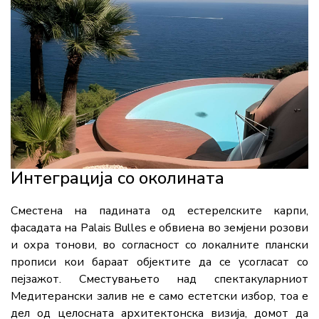
Интеграција со околината
Сместена на падината од естерелските карпи,
фасадата на Palais Bulles е обвиена во земјени розови
и охра тонови, во согласност со локалните плански
прописи кои бараат објектите да се усогласат со
пејзажот. Сместувањето над спектакуларниот
Медитерански залив не е само естетски избор, тоа е
дел од целосната архитектонска визија, домот да