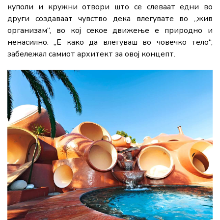
куполи и кружни отвори што се слеваат едни во
други создаваат чувство дека влегувате во „жив
организам“, во кој секое движење е природно и
ненасилно. „Е како да влегуваш во човечко тело“,
забележал самиот архитект за овој концепт.