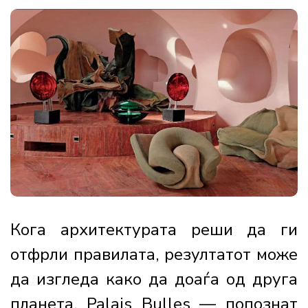
Кога архитектурата реши да ги
отфрли правилата, резултатот може
да изгледа како да доаѓа од друга
планета. Palais Bulles — попознат