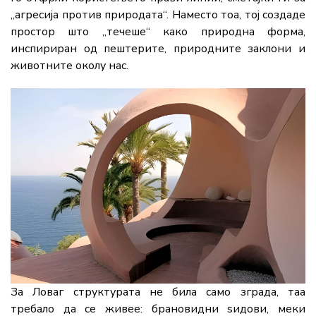
„агресија против природата“. Наместо тоа, тој создаде
простор што „течеше“ како природна форма,
инспириран од пештерите, природните заклони и
животните околу нас.
За Ловаг структурата не била само зградa, таа
требало да се живее: брановидни ѕидови, меки