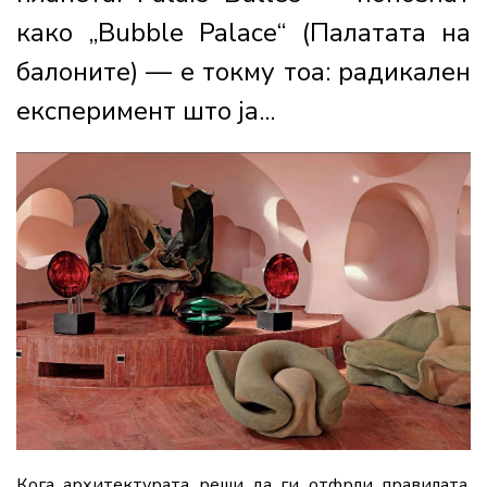
како „Bubble Palace“ (Палатата на
балоните) — е токму тоа: радикален
експеримент што ја...
Кога архитектурата реши да ги отфрли правилата,