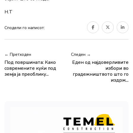
Н.Т
Сподели го написот:
← Претходен
Следен →
Под површината: Како
Еден од најдоверливите
современите куќи под
избори во
земја ја преоблику...
градежништвото што го
издрж...