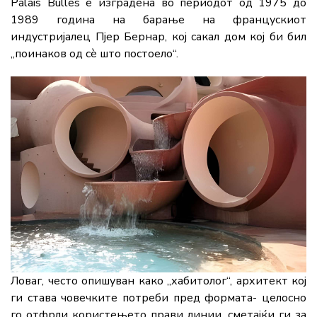
Palais Bulles е изградена во периодот од 1975 до
1989 година на барање на францускиот
индустријалец Пјер Бернар, кој сакал дом кој би бил
„поинаков од сè што постоело“.
Ловаг, често опишуван како „хабитолог“, архитект кој
ги става човечките потреби пред формата- целосно
го отфрли користењето прави линии, сметајќи ги за