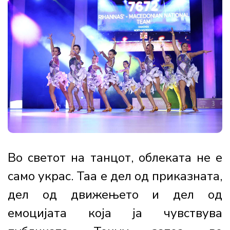
Во светот на танцот, облеката не е
само украс. Таа е дел од приказната,
дел од движењето и дел од
емоцијата која ја чувствува