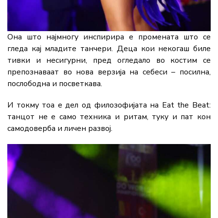
Она што најмногу инспирира е промената што се
гледа кај младите танчери. Деца кои некогаш биле
тивки и несигурни, пред огледало во костим се
препознаваат во нова верзија на себеси – посилна,
послободна и посветкава.
И токму тоа е дел од филозофијата на Eat the Beat:
танцот не е само техника и ритам, туку и пат кон
самодоверба и личен развој.