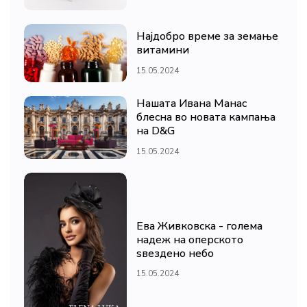
Најдобро време за земање
витамини
15.05.2024
Нашата Ивана Манас
блесна во новата кампања
на D&G
15.05.2024
Ева Живковска - голема
надеж на оперското
ѕвездено небо
15.05.2024