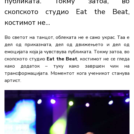
публиката. Токму затоа, во
скопското студио Eat the Beat,
костимот не...
Во светот на танцот, облеката не е само украс. Таа е
дел од приказната, дел од движењето и дел од
емоцијата која ја чувствува публиката. Токму затоа, во
скопското студио
Eat the Beat
, костимот не се гледа
како додаток – туку како завршен чин на
трансформацијата. Моментот кога ученикот станува
артист.