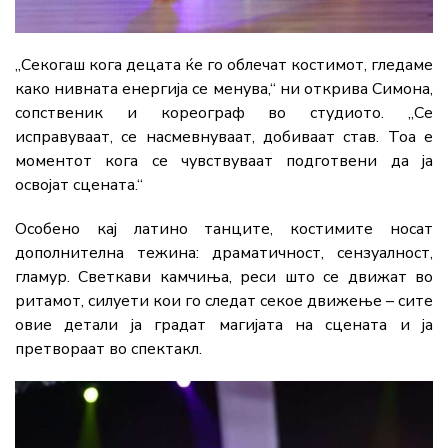
„Секогаш кога децата ќе го облечат костимот, гледаме
како нивната енергија се менува,“ ни открива Симона,
сопственик и кореограф во студиото. „Се
исправуваат, се насмевнуваат, добиваат став. Тоа е
моментот кога се чувствуваат подготвени да ја
освојат сцената.“
Особено кај латино танците, костимите носат
дополнителна тежина: драматичност, сензуалност,
гламур. Светкави камчиња, реси што се движат во
ритамот, силуети кои го следат секое движење – сите
овие детали ја градат магијата на сцената и ја
претвораат во спектакл.