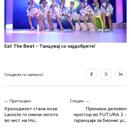
Eat The Beat – Танцувај со најдобрите!
Сподели го написот:
← Претходен
Следен →
Крокодилот стана коза:
Премиум деловен
Lacoste го смени логото
простор во FUTURA 2 -
во чест на Но...
гаранција за бизнис ус...