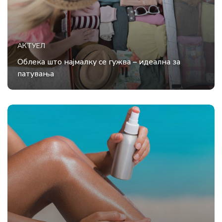
АКТУЕЛ
Облека што најмалку се гужва – идеална за
патувања