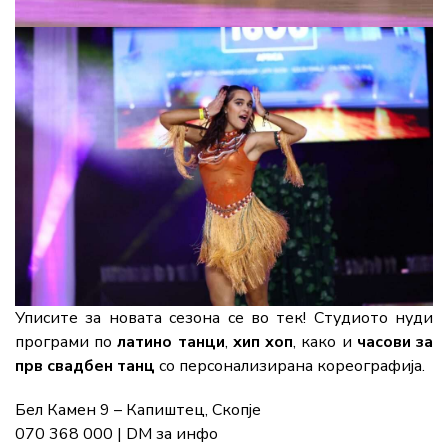
Уписите за новата сезона се во тек! Студиото нуди
програми по
латино танци
,
хип хоп
, како и
часови за
прв свадбен танц
со персонализирана кореографија.
Бел Камен 9 – Капиштец, Скопје
070 368 000 | DM за инфо