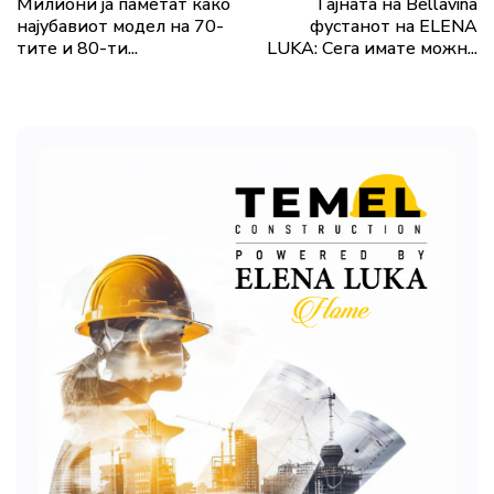
Милиони ја паметат како
Тајната на Bellavina
најубавиот модел на 70-
фустанот на ELENA
тите и 80-ти...
LUKA: Сега имате можн...