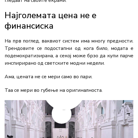
гледаат на своите екрани.
Најголемата цена не е
финансиска
На прв поглед, ваквиот систем има многу предности.
Трендовите се подостапни од кога било, модата е
подемократизирана, а секој може брзо да купи парче
инспирирано од светските модни недели.
Ама, цената не се мери само во пари.
Таа се мери во губење на оригиналноста.