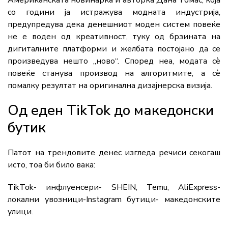
Американската новинарка и авторка Дана Томас, која
со години ја истражува модната индустрија,
предупредува дека денешниот моден систем повеќе
не е воден од креативност, туку од брзината на
дигиталните платформи и желбата постојано да се
произведува нешто „ново“. Според неа, модата сè
повеќе станува производ на алгоритмите, а сè
помалку резултат на оригинална дизајнерска визија.
Од еден TikTok до македонски
бутик
Патот на трендовите денес изгледа речиси секогаш
исто, тоа би било вака:
TikTok- инфлуенсери- SHEIN, Temu, AliExpress-
локални увозници-Instagram бутици- македонските
улици.