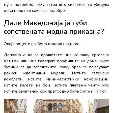
му е потребно, туку затоа што системот го убедува
дека новото е секогаш подобро.
Дали Македонија ја губи
сопствената модна приказна?
Овој процес е особено видлив и кај нас.
Доволно е да се прошетате низ неколку трговски
центри или низ Instagram-профилите на домашните
бутици за да забележите колку брзо се појавуваат
речиси идентични модели. Истите сатенски
комплети, истите минималистички комбинации,
истите палети на бои, истите плетени чанти или
истите балетанки кои претходно биле хит на TikTok.