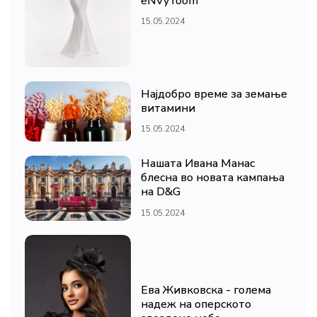
eNVy room
15.05.2024
Најдобро време за земање
витамини
15.05.2024
Нашата Ивана Манас
блесна во новата кампања
на D&G
15.05.2024
Ева Живковска - голема
надеж на оперското