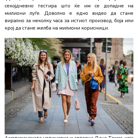
секојдневно тестира што ќе им се допадне на
милиони луѓе. Доволно е едно видео да стане
вирално за неколку часа за истиот производ, боја или
крој да стане желба на милиони корисници.