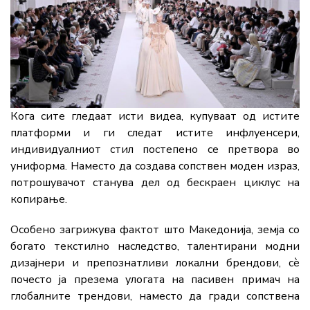
Кога сите гледаат исти видеа, купуваат од истите
платформи и ги следат истите инфлуенсери,
индивидуалниот стил постепено се претвора во
униформа. Наместо да создава сопствен моден израз,
потрошувачот станува дел од бескраен циклус на
копирање.
Особено загрижува фактот што Македонија, земја со
богато текстилно наследство, талентирани модни
дизајнери и препознатливи локални брендови, сè
почесто ја презема улогата на пасивен примач на
глобалните трендови, наместо да гради сопствена