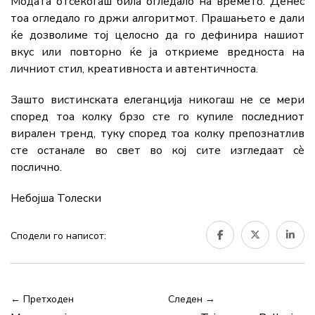
Модата отсекогаш била огледало на времето. Денес
тоа огледало го држи алгоритмот. Прашањето е дали
ќе дозволиме тој целосно да го дефинира нашиот
вкус или повторно ќе ја откриеме вредноста на
личниот стил, креативноста и автентичноста.
Зашто вистинската елеганција никогаш не се мери
според тоа колку брзо сте го купиле последниот
вирален тренд, туку според тоа колку препознатлив
сте останале во свет во кој сите изгледаат сè
послично.
Небојша Толески
Сподели го написот:
← Претходен
Следен →