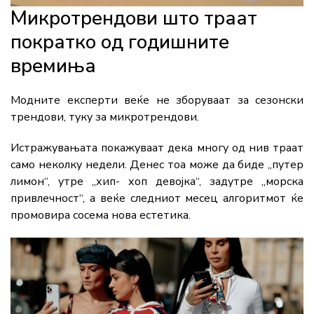
Микротрендови што траат
пократко од годишните
времиња
Модните експерти веќе не зборуваат за сезонски
трендови, туку за микротрендови.
Истражувањата покажуваат дека многу од нив траат
само неколку недели. Денес тоа може да биде „путер
лимон“, утре „хип- хоп девојка“, задутре „морска
привлечност“, а веќе следниот месец алгоритмот ќе
промовира сосема нова естетика.