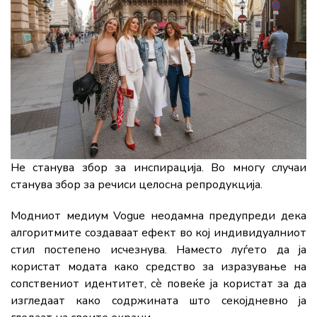
Не станува збор за инспирација. Во многу случаи
станува збор за речиси целосна репродукција.
Модниот медиум Vogue неодамна предупреди дека
алгоритмите создаваат ефект во кој индивидуалниот
стил постепено исчезнува. Наместо луѓето да ја
користат модата како средство за изразување на
сопствениот идентитет, сè повеќе ја користат за да
изгледаат како содржината што секојдневно ја