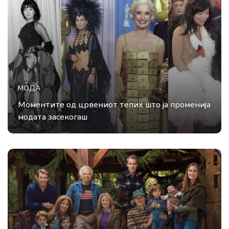
МОДА
Моментите од црвениот тепих што ја променија
модата засекогаш