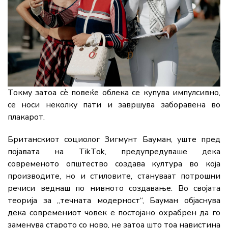
Токму затоа сè повеќе облека се купува импулсивно,
се носи неколку пати и завршува заборавена во
плакарот.
Британскиот социолог Зигмунт Бауман, уште пред
појавата на TikTok, предупредуваше дека
современото општество создава култура во која
производите, но и стиловите, стануваат потрошни
речиси веднаш по нивното создавање. Во својата
теорија за „течната модерност“, Бауман објаснува
дека современиот човек е постојано охрабрен да го
заменува старото со ново, не затоа што тоа навистина