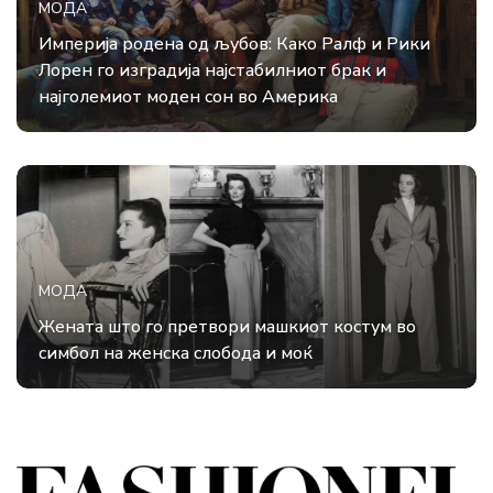
МОДА
Империја родена од љубов: Како Ралф и Рики
Лорен го изградија најстабилниот брак и
најголемиот моден сон во Америка
МОДА
Жената што го претвори машкиот костум во
симбол на женска слобода и моќ