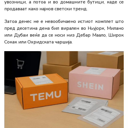
увозници, а потоа и во домашните бутици, каде се
продаваат како најнов светски тренд.
Затоа денес не е невообичаено истиот комплет што
пред десетина дена бил вирален во Њујорк, Милано
или Дубаи веќе да се носи низ Дебар Маало, Широк
Сокак или Охридската чаршија.