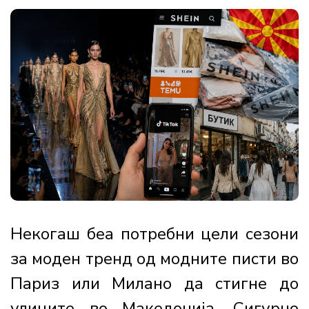
Некогаш беа потребни цели сезони
за моден тренд од модните писти во
Париз или Милано да стигне до
улиците во Македонија. Сигурно