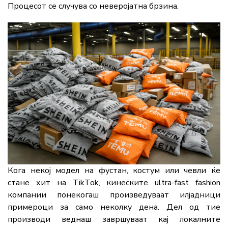
Процесот се случува со неверојатна брзина.
Кога некој модел на фустан, костум или чевли ќе
стане хит на TikTok, кинеските ultra-fast fashion
компании понекогаш произведуваат илјадници
примероци за само неколку дена. Дел од тие
производи веднаш завршуваат кај локалните