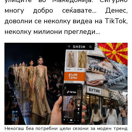
многу добро сеќавате... Денес,
доволни се неколку видеа на TikTok,
неколку милиони прегледи...
Некогаш беа потребни цели сезони за моден тренд