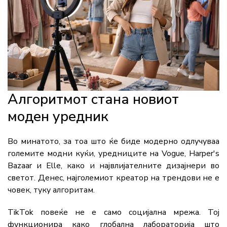
Алгоритмот стана новиот
моден уредник
Во минатото, за тоа што ќе биде модерно одлучуваа
големите модни куќи, уредниците на Vogue, Harper's
Bazaar и Elle, како и највлијателните дизајнери во
светот. Денес, најголемиот креатор на трендови не е
човек, туку алгоритам.
TikTok повеќе не е само социјална мрежа. Тој
функционира како глобална лабораторија што