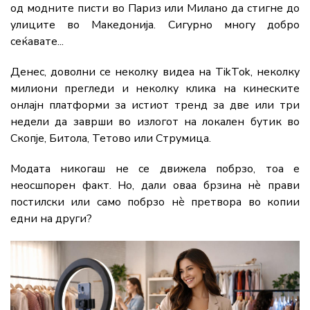
од модните писти во Париз или Милано да стигне до
улиците во Македонија. Сигурно многу добро
сеќавате...
Денес, доволни се неколку видеа на TikTok, неколку
милиони прегледи и неколку клика на кинеските
онлајн платформи за истиот тренд за две или три
недели да заврши во излогот на локален бутик во
Скопје, Битола, Тетово или Струмица.
Модата никогаш не се движела побрзо, тоа е
неосшпорен факт. Но, дали оваа брзина нè прави
постилски или само побрзо нè претвора во копии
едни на други?