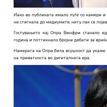
Иако во публиката имало луѓе со камери и
не стигнала до медиумите, ниту пак се поја
Гостувањето кај Опра Винфри станало ед
година и поттикнало бројни дебати за враќ
Намерата на Опра била всушност да укаже 
на приватноста во дигиталната ера.