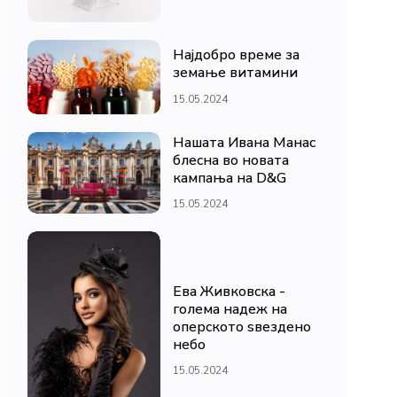
Најдобро време за
земање витамини
15.05.2024
Нашата Ивана Манас
блесна во новата
кампања на D&G
15.05.2024
Ева Живковска -
голема надеж на
оперското ѕвездено
небо
15.05.2024