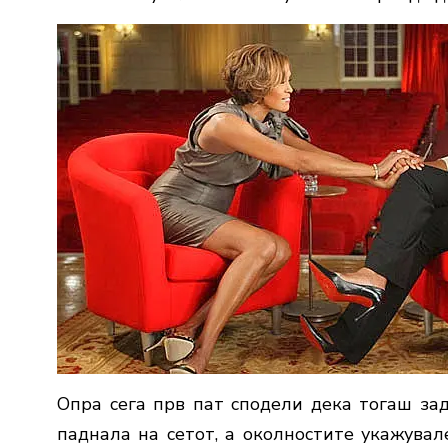
Опра сега прв пат сподели дека тогаш зад
паднала на сетот, а околностите укажувале