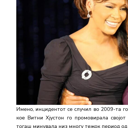
Имено, инцидентот се случил во 2009-та го
кое Витни Хјустон го промовирала својот 
тогаш минувала низ многу тежок период од ж