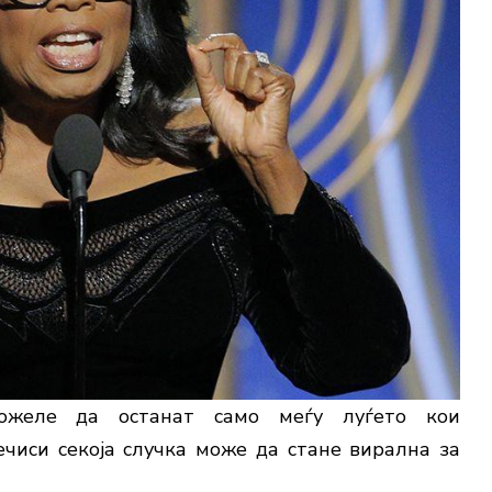
ожеле да останат само меѓу луѓето кои
ечиси секоја случка може да стане вирална за