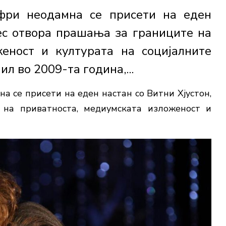
фри неодамна се присети на еден
нес отвора прашања за границите на
женост и културата на социјалните
л во 2009-та година,...
 се присети на еден настан со Витни Хјустон,
 на приватноста, медиумската изложеност и