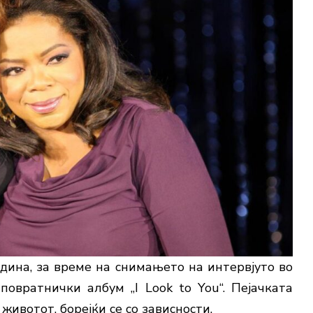
дина, за време на снимањето на интервјуто во
повратнички албум „I Look to You“. Пејачката
ивотот, борејќи се со зависности.