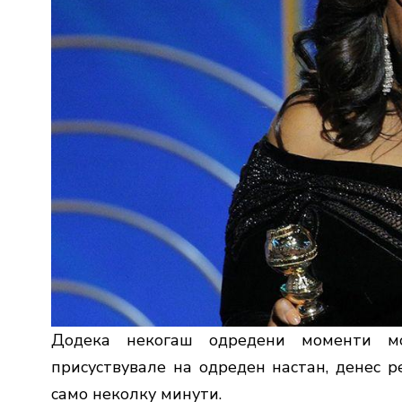
Додека некогаш одредени моменти м
присуствувале на одреден настан, денес р
само неколку минути.