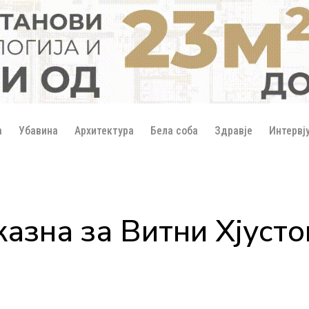
а
Убавина
Архитектура
Бела соба
Здравје
Интервј
азна за Витни Хјусто