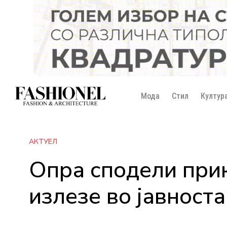
Мода
Стил
Култур
АКТУЕЛ
Опра сподели прик
излезе во јавноста