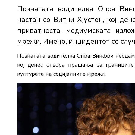
Познатата водителка Опра Вин
настан со Витни Хјустон, кој де
приватноста, медиумската изло
мрежи. Имено, инцидентот се случи
Познатата водителка Опра Винфри неодамна
кој денес отвора прашања за границите
културата на социјалните мрежи.