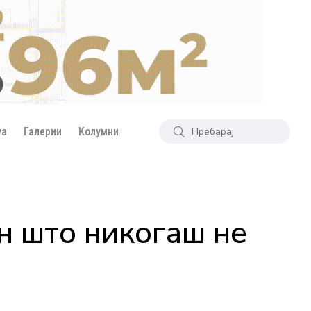
уа
Галерии
Колумни
н што никогаш не