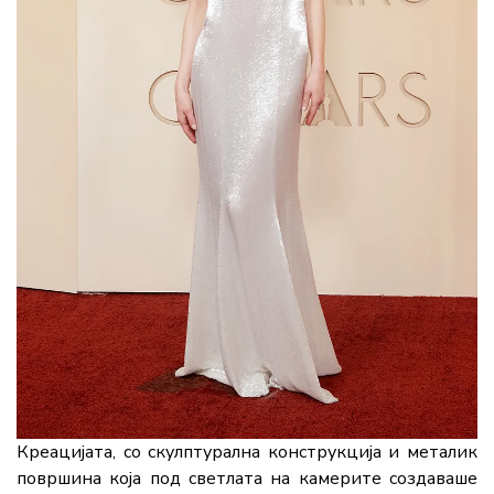
Креацијата,
со
скулптурална
конструкција
и
металик
површина
која
под
светлата
на
камерите
создаваше