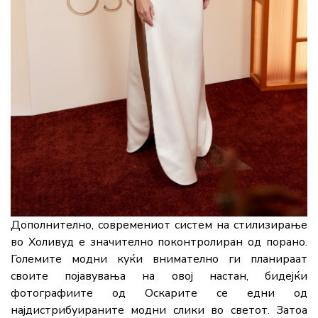
Дополнително,
современиот
систем
на
стилизирање
во
Холивуд
е
значително
поконтролиран
од
порано.
Големите
модни
куќи
внимателно
ги
планираат
своите
појавувања
на
овој
настан,
бидејќи
фотографиите
од
Оскарите
се
едни
од
најдистрибуираните
модни
слики
во
светот.
Затоа