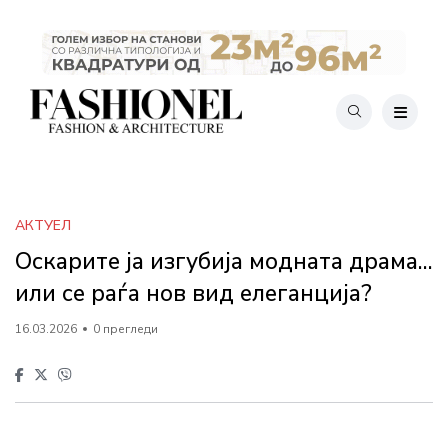
АКТУЕЛ
Оскарите ја изгубија модната драма...
или се раѓа нов вид елеганција?
16.03.2026
0 прегледи