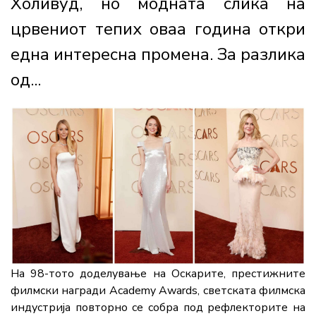
Холивуд, но модната слика на
црвениот тепих оваа година откри
една интересна промена. За разлика
од...
На
98-
тото
доделување
на Оскарите,
престижните
филмски
награди
Academy Awards
,
светската
филмска
индустрија
повторно
се
собра
под
рефлекторите
на