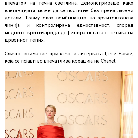
впечаток
на
течна
светлина,
демонстрираше
како
елеганцијата
може
да
се
постигне
без
пренагласени
детали.
Токму
оваа
комбинација
на
архитектонска
линија
и
контролирана
едноставност,
според
модните
критичари,
ја
дефинира
новата
естетика
на
црвениот
тепих.
Слично
внимание
привлече
и
актерката Џеси Бакли
,
која
се
појави
во
впечатлива
креација
на
Chanel
.