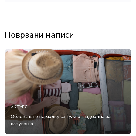
Поврзани написи
АКТУЕЛ
Облека што најмалку се гужва – идеална за
патувања