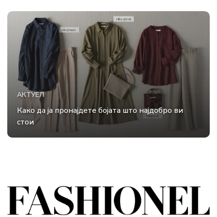
АКТУЕЛ
Како да ја пронајдете бојата што најдобро ви
стои