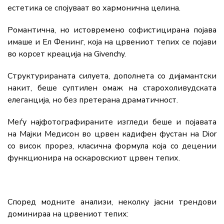
естетика
се
спојуваат
во
хармонична
целина.
Романтична,
но
истовремено
софистицирана
појава
имаше
и Ел Фенинг
,
која
на
црвениот
тепих
се
појави
во
корсет
креација
на
Givenchy
.
Структурираната
силуета,
дополнета
со
дијамантски
накит,
беше
суптилен
омаж
на
старохоливудската
елеганција,
но
без
претерана
драматичност.
Меѓу
најфотографираните
изгледи
беше
и
појавата
на Мајки Медисон
во
црвен
кадифен
фустан
на
Dior
со
висок
прорез,
класична
формула
која
со
децении
функционира
на
оскаровскиот
црвен
тепих.
Според
модните
анализи,
неколку
јасни
трендови
доминираа
на
црвениот
тепих: