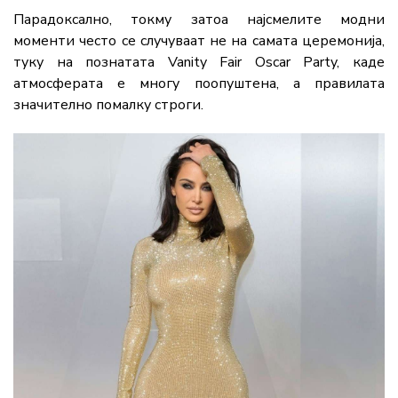
Парадоксално,
токму
затоа
најсмелите
модни
моменти
често
се
случуваат
не
на
самата
церемонија,
туку
на
познатата
Vanity Fair Oscar Party
,
каде
атмосферата
е
многу
поопуштена,
а
правилата
значително
помалку
строги.