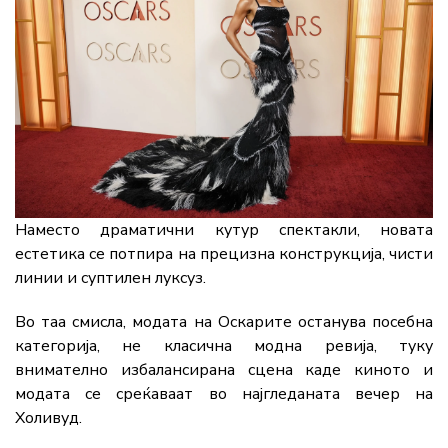
Наместо
драматични
кутур
спектакли,
новата
естетика
се
потпира
на
прецизна
конструкција,
чисти
линии
и
суптилен
луксуз.
Во
таа
смисла,
модата
на
Оскарите
останува
посебна
категорија,
не
класична
модна
ревија,
туку
внимателно
избалансирана
сцена
каде
киното
и
модата
се
среќаваат
во
најгледаната
вечер
на
Холивуд.