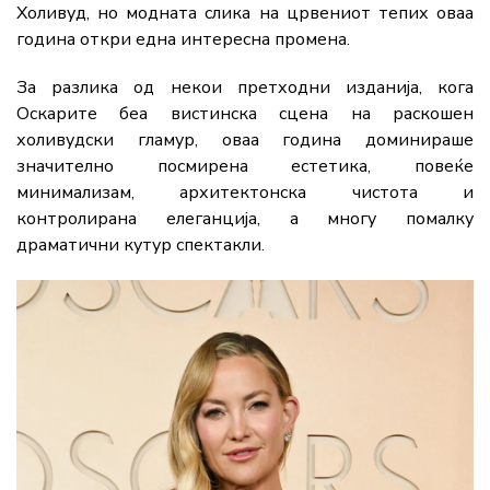
Холивуд,
но
модната
слика
на
црвениот
тепих
оваа
година
откри
една
интересна
промена.
За
разлика
од
некои
претходни
изданија,
кога
Оскарите
беа
вистинска
сцена
на
раскошен
холивудски
гламур,
оваа
година
доминираше
значително
посмирена
естетика,
повеќе
минимализам,
архитектонска
чистота
и
контролирана
елеганција,
а
многу
помалку
драматични
кутур
спектакли.