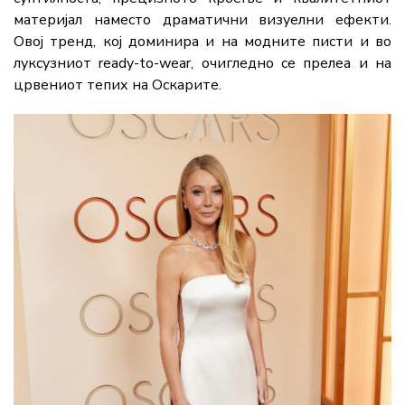
материјал
наместо
драматични
визуелни
ефекти.
Овој
тренд,
кој
доминира
и
на
модните
писти
и
во
луксузниот
ready-
to-
wear,
очигледно
се
прелеа
и
на
црвениот
тепих
на
Оскарите.