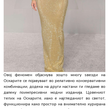
Овој
феномен
објаснува
зошто
многу
ѕвезди
на
Оскарите
се
појавуваат
во
релативно
конзервативни
комбинации,
додека
на
други
настани
ги
гледаме
во
далеку
поимпресивни
модни
изданија.
Црвениот
тепих
на
Оскарите,
иако
е
најгледаниот
во
светот,
функционира
како
простор
на
внимателно
курирана