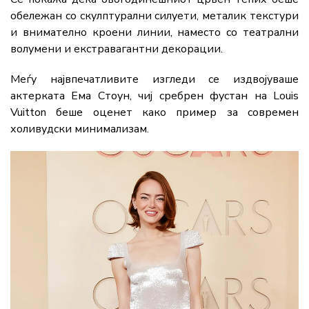
обележан
со
скулптурални
силуети,
металик
текстури
и
внимателно
кроени
линии,
наместо
со
театрални
волумени
и
екстравагантни
декорации.
Меѓу
највпечатливите
изгледи
се
издвојуваше
актерката Ема Стоун
,
чиј
сребрен
фустан
на
Louis
Vuitton
беше
оценет
како
пример
за
современ
холивудски
минимализам.