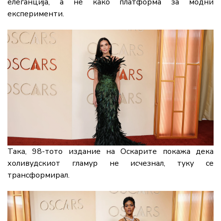
елеганција,
а
не
како
платформа
за
модни
експерименти.
Така,
98-
тото
издание
на
Оскарите
покажа
дека
холивудскиот
гламур
не
исчезнал,
туку
се
трансформирал.