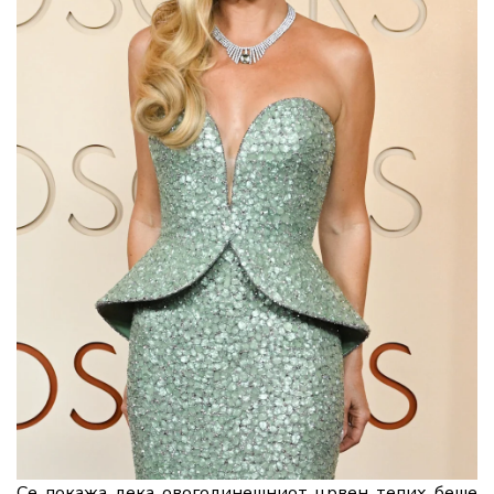
Се
покажа
дека
овогодинешниот
црвен
тепих
беше