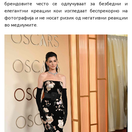
брендовите
често
се
одлучуваат
за
безбедни
и
елегантни
креации
кои
изгледаат
беспрекорно
на
фотографија
и
не
носат
ризик
од
негативни
реакции
во
медиумите.