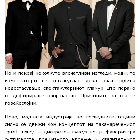
Но
и
покрај
неколкуте
впечатливи
изгледи,
модните
коментатори
се
согласуваат
дека
оваа
година
недостасуваше
спектакуларниот
гламур
што
порано
го
дефинираше
овој
настан.
Причините
за
тоа
се
повеќеслојни.
Прво,
модната
индустрија
во
последните
години
силно
се
движи
кон
концептот
на
таканаречениот
„
quiet
luxury“ –
дискретен
луксуз
кој
ја
фаворизира
суптилноста,
прецизното
кроење
и
квалитетниот