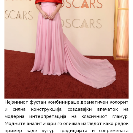
Нејзиниот
фустан
комбинираше
драматичен
колорит
и
силна
конструкција,
создавајќи
впечаток
на
модерна
интерпретација
на
класичниот
гламур.
Модните
аналитичари
го
опишаа
изгледот
како
редок
пример
каде
кутур
традицијата
и
современата