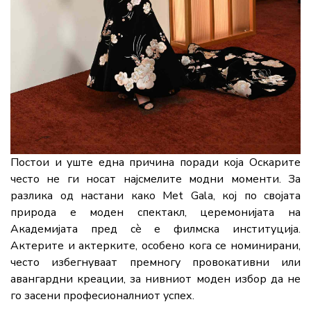
Постои
и
уште
една
причина
поради
која
Оскарите
често
не
ги
носат
најсмелите
модни
моменти.
За
разлика
од
настани
како
Met Gala
,
кој
по
својата
природа
е
моден
спектакл,
церемонијата
на
Академијата
пред
сè
е
филмска
институција.
Актерите
и
актерките,
особено
кога
се
номинирани,
често
избегнуваат
премногу
провокативни
или
авангардни
креации,
за
нивниот
моден
избор
да
не
го
засени
професионалниот
успех.