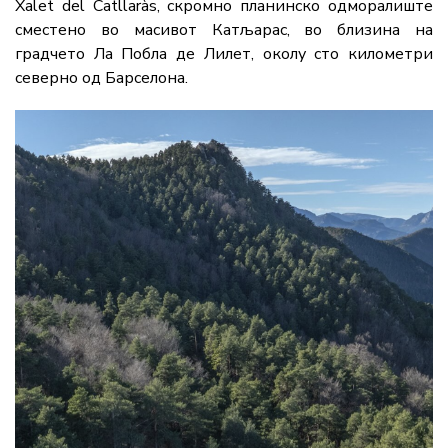
Xalet del Catllaràs, скромно планинско одморалиште
сместено во масивот Катљарас, во близина на
градчето Ла Побла де Лилет, околу сто километри
северно од Барселона.