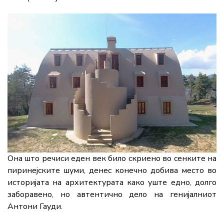
Она што речиси еден век било скриено во сенките на
пиринејските шуми, денес конечно добива место во
историјата на архитектурата како уште едно, долго
заборавено, но автентично дело на генијалниот
Антони Гауди.