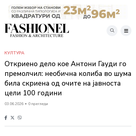
КУЛТУРА
Откриено дело кое Антони Гауди го
премолчил: необична колиба во шума
била скриена од очите на јавноста
цели 100 години
03.06.2026
0 прегледи