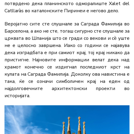
потврдено дека планинското одморалиште Xalet del
Catllaràs во каталонските Пиринеи е негово дело.
Веројатно сите сте слушнале за Саграда Фамилија во
Барселона, а ако не сте, тогаш сигурно сте слушнале за
црквата во Шпанија што се гради со векови и сè уште
не е целосно завршена. Иако со години се најавува
дека изградбата е при самиот крај, тој крај никако да
пристигне. Најновите информации велат дека над
храмот конечно се издигнал последниот крст на
кулата на Саграда Фамилија. Доколку ова навистина е
така, ќе се означи симболичен крај на еден од
најдолговечните архитектонски проекти во
историјата.