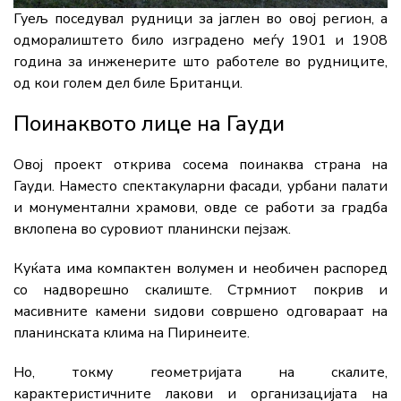
Гуељ поседувал рудници за јаглен во овој регион, а
одморалиштето било изградено меѓу 1901 и 1908
година за инженерите што работеле во рудниците,
од кои голем дел биле Британци.
Поинаквото лице на Гауди
Овој проект открива сосема поинаква страна на
Гауди. Наместо спектакуларни фасади, урбани палати
и монументални храмови, овде се работи за градба
вклопена во суровиот планински пејзаж.
Куќата има компактен волумен и необичен распоред
со надворешно скалиште. Стрмниот покрив и
масивните камени ѕидови совршено одговараат на
планинската клима на Пиринеите.
Но, токму геометријата на скалите,
карактеристичните лакови и организацијата на