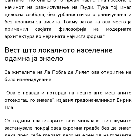
начинот на размислување на Гауди. Тука тој имал
целосна слобода, без урбанистички ограничувања и
без прописи за висина. Токму затоа на ова место ја
применил својата филозофија на модерната
архитектура во нејзината најчиста форма.“
Вест што локалното население
одамна ја знаело
За жителите на Ла Побла де Лилет ова откритие не
било изненадување.
„Ова е правда и потврда на нешто што мештаните
отсекогаш го знаеле“, изјавил градоначалникот Енрик
Пла.
Со години планинарите кои минувале низ шумите
застанувале покрај оваа скромна градба без да знаат
дека пред себе гледаат дело на еден од најголемите