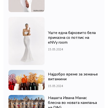
Уште една бајковито бела
приказна со потпис на
eNVy room
15.05.2024
Најдобро време за земање
витамини
15.05.2024
Нашата Ивана Манас
блесна во новата кампања
на D&G