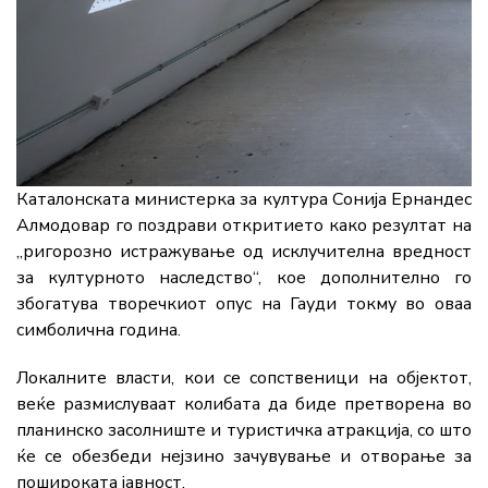
Каталонската министерка за култура Сонија Ернандес
Алмодовар го поздрави откритието како резултат на
„ригорозно истражување од исклучителна вредност
за културното наследство“, кое дополнително го
збогатува творечкиот опус на Гауди токму во оваа
симболична година.
Локалните власти, кои се сопственици на објектот,
веќе размислуваат колибата да биде претворена во
планинско засолниште и туристичка атракција, со што
ќе се обезбеди нејзино зачувување и отворање за
пошироката јавност.