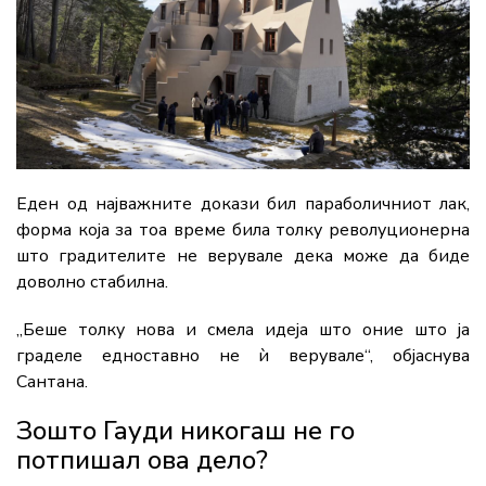
Еден од најважните докази бил параболичниот лак,
форма која за тоа време била толку револуционерна
што градителите не верувале дека може да биде
доволно стабилна.
„Беше толку нова и смела идеја што оние што ја
граделе едноставно не ѝ верувале“, објаснува
Сантана.
Зошто Гауди никогаш не го
потпишал ова дело?