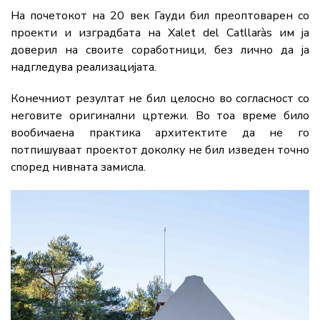
На почетокот на 20 век Гауди бил преоптоварен со
проекти и изградбата на Xalet del Catllaràs им ја
доверил на своите соработници, без лично да ја
надгледува реализацијата.
Конечниот резултат не бил целосно во согласност со
неговите оригинални цртежи. Во тоа време било
вообичаена практика архитектите да не го
потпишуваат проектот доколку не бил изведен точно
според нивната замисла.