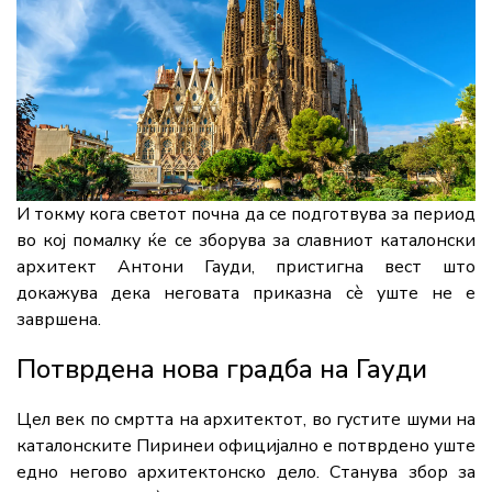
И токму кога светот почна да се подготвува за период
во кој помалку ќе се зборува за славниот каталонски
архитект Антони Гауди, пристигна вест што
докажува дека неговата приказна сè уште не е
завршена.
Потврдена нова градба на Гауди
Цел век по смртта на архитектот, во густите шуми на
каталонските Пиринеи официјално е потврдено уште
едно негово архитектонско дело. Станува збор за