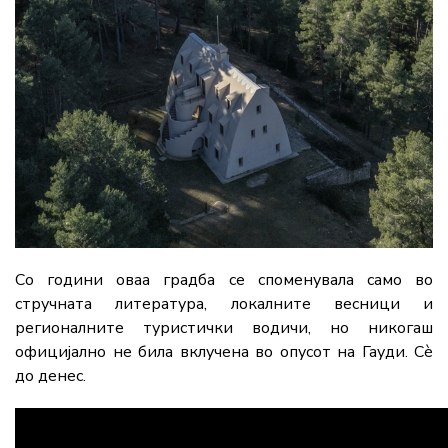
Со години оваа градба се споменувала само во
стручната литература, локалните весници и
регионалните туристички водичи, но никогаш
официјално не била вклучена во опусот на Гауди. Сè
до денес.