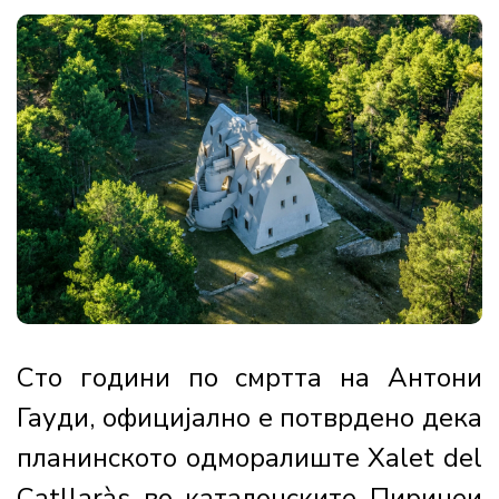
Сто години по смртта на Антони
Гауди, официјално е потврдено дека
планинското одморалиште Xalet del
Catllaràs во каталонските Пиринеи