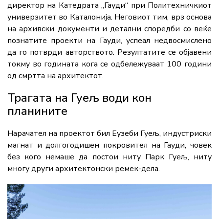
директор на Катедрата „Гауди“ при Политехничкиот
универзитет во Каталонија. Неговиот тим, врз основа
на архивски документи и детални споредби со веќе
познатите проекти на Гауди, успеал недвосмислено
да го потврди авторството. Резултатите се објавени
токму во годината кога се одбележуваат 100 години
од смртта на архитектот.
Трагата на Гуељ води кон
планините
Нарачател на проектот бил Еузеби Гуељ, индустриски
магнат и долгогодишен покровител на Гауди, човек
без кого немаше да постои ниту Парк Гуељ, ниту
многу други архитектонски ремек-дела.