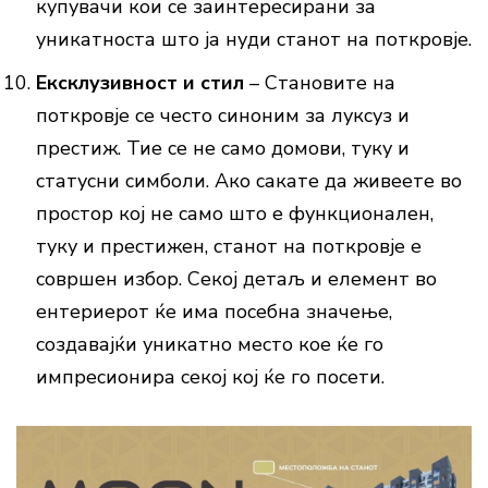
купувачи кои се заинтересирани за
уникатноста што ја нуди станот на поткровје.
Ексклузивност и стил
– Становите на
поткровје се често синоним за луксуз и
престиж. Тие се не само домови, туку и
статусни симболи. Ако сакате да живеете во
простор кој не само што е функционален,
туку и престижен, станот на поткровје е
совршен избор. Секој детаљ и елемент во
ентериерот ќе има посебна значење,
создавајќи уникатно место кое ќе го
импресионира секој кој ќе го посети.