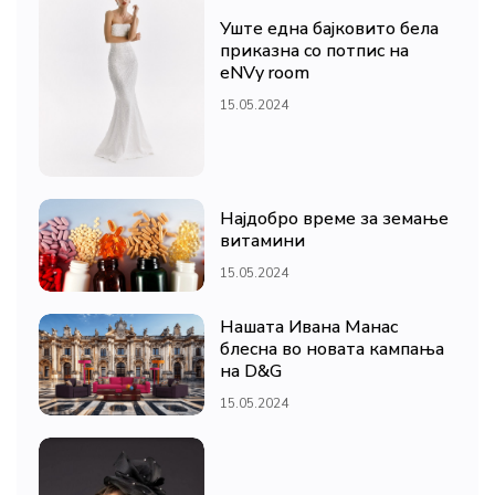
Уште една бајковито бела
приказна со потпис на
eNVy room
15.05.2024
Најдобро време за земање
витамини
15.05.2024
Нашата Ивана Манас
блесна во новата кампања
на D&G
15.05.2024