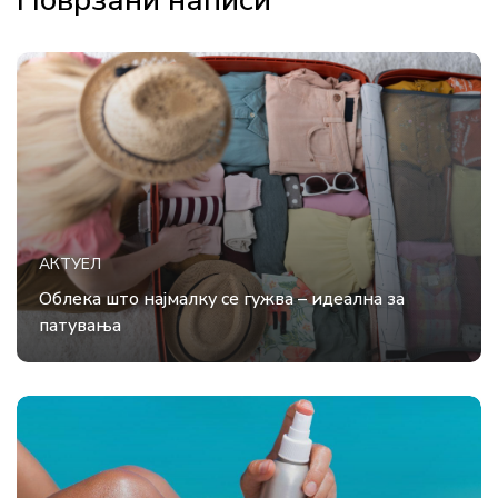
Поврзани написи
АКТУЕЛ
Облека што најмалку се гужва – идеална за
патувања