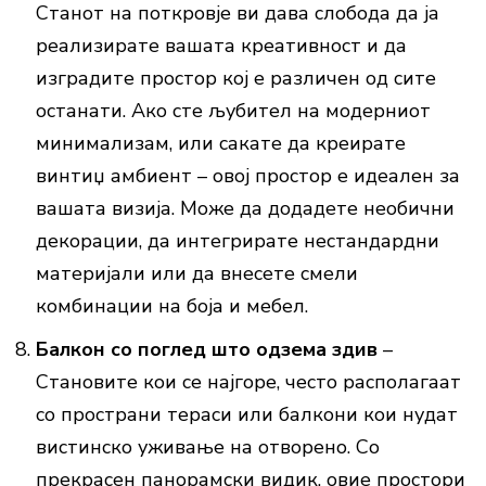
Станот на поткровје ви дава слобода да ја
реализирате вашата креативност и да
изградите простор кој е различен од сите
останати. Ако сте љубител на модерниот
минимализам, или сакате да креирате
винтиџ амбиент – овој простор е идеален за
вашата визија. Може да додадете необични
декорации, да интегрирате нестандардни
материјали или да внесете смели
комбинации на боја и мебел.
Балкон со поглед што одзема здив
–
Становите кои се најгоре, често располагаат
со пространи тераси или балкони кои нудат
вистинско уживање на отворено. Со
прекрасен панорамски видик, овие простори