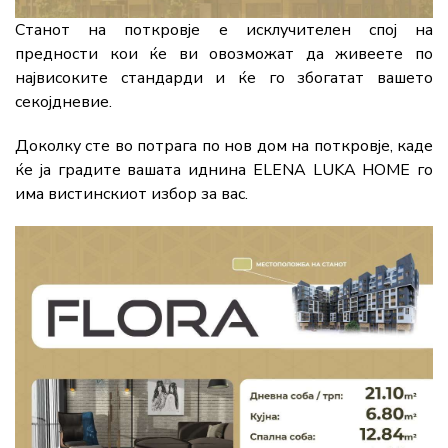
Станот на поткровје е исклучителен спој на
предности кои ќе ви овозможат да живеете по
највисоките стандарди и ќе го збогатат вашето
секојдневие.
Доколку сте во потрага по нов дом на поткровје, каде
ќе ја градите вашата иднина ELENA LUKA HOME го
има вистинскиот избор за вас.