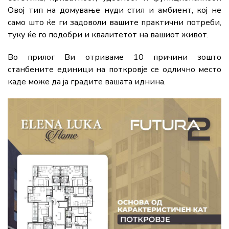
Овој тип на домување нуди стил и амбиент, кој не
само што ќе ги задоволи вашите практични потреби,
туку ќе го подобри и квалитетот на вашиот живот.
Во прилог Ви отриваме 10 причини зошто
станбените единици на поткровје се одлично место
каде може да ја градите вашата иднина.