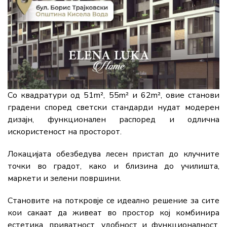
Со квадратури од 51m², 55m² и 62m², овие станови
градени според светски стандарди нудат модерен
дизајн, функционален распоред и одлична
искористеност на просторот.
Локацијата обезбедува лесен пристап до клучните
точки во градот, како и близина до училишта,
маркети и зелени површини.
Становите на поткровје се идеално решение за сите
кои сакаат да живеат во простор кој комбинира
естетика, приватност, удобност и функционалност.