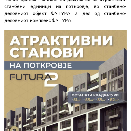
станбени единици на поткровје, во станбено-
деловниот објект ФУТУРА 2, дел од станбено-
деловниот комплекс ФУТУРА.