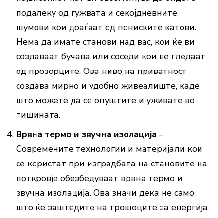
подалеку од гужвата и секојдневните
шумови кои доаѓаат од пониските катови.
Нема да имате станови над вас, кои ќе ви
создаваат бучава или соседи кои ве гледаат
од прозорците. Ова ниво на приватност
создава мирно и удобно живеалиште, каде
што можете да се опуштите и уживате во
тишината.
Врвна термо и звучна изолација
–
Современите технологии и материјали кои
се користат при изградбата на становите на
поткровје обезбедуваат врвна термо и
звучна изолација. Ова значи дека не само
што ќе заштедите на трошоците за енергија