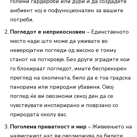
големи гардероби или дури и да создадете
амбиент кој е пофункционален за вашите
потреби.
Погледот е неприкосновен
– Единственото
место каде што може да уживате во
неверојатни погледи од високо е токму
станот на поткровје. Без други зградите кои
го блокираат погледот, имате беспрекорен
преглед на околината, било да е тоа градска
панорама или природни убавини. Овој
поглед ќе ви овозможи секој ден да се
чувствувате инспирирано и поврзано со
природата околу вас.
Поголема приватност и мир
– Живеењето на
највисокиот кат ви овозможува да бидете