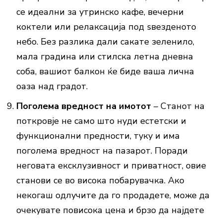
се идеални за утринско кафе, вечерни
коктели или релаксација под ѕвезденото
небо. Без разлика дали сакате зеленило,
мала градина или стилска летна дневна
соба, вашиот балкон ќе биде ваша лична
оаза над градот.
Поголема вредност на имотот
– Станот на
поткровје не само што нуди естетски и
функционални предности, туку и има
поголема вредност на пазарот. Поради
неговата ексклузивност и приватност, овие
станови се во висока побарувачка. Ако
некогаш одлучите да го продадете, може да
очекувате повисока цена и брзо да најдете