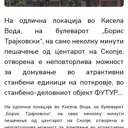
На одлична локација во Кисела
Вода, на булеварот „Борис
Трајковски“, на само неколку минути
пешачење од центарот на Скопје,
отворена е неповторлива можност
за домување во атрактивни
станбени единици на поткровје, во
станбено-деловниот објект ФУТУР...
На одлична локација во Кисела Вода, на булеварот
„Борис Трајковски“, на само неколку минути
пешачење од центарот на Скопје, отворена е
неповторлива можност за домување во атрактивни