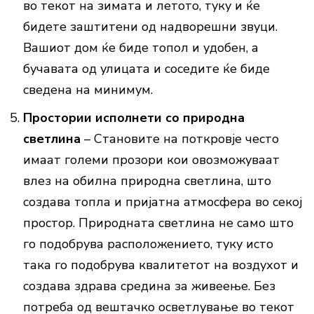
во текот на зимата и летото, туку и ќе
бидете заштитени од надворешни звуци.
Вашиот дом ќе биде топол и удобен, а
бучавата од улицата и соседите ќе биде
сведена на минимум.
Простории исполнети со природна
светлина
– Становите на поткровје често
имаат големи прозори кои овозможуваат
влез на обилна природна светлина, што
создава топла и пријатна атмосфера во секој
простор. Природната светлина не само што
го подобрува расположението, туку исто
така го подобрува квалитетот на воздухот и
создава здрава средина за живеење. Без
потреба од вештачко осветлување во текот