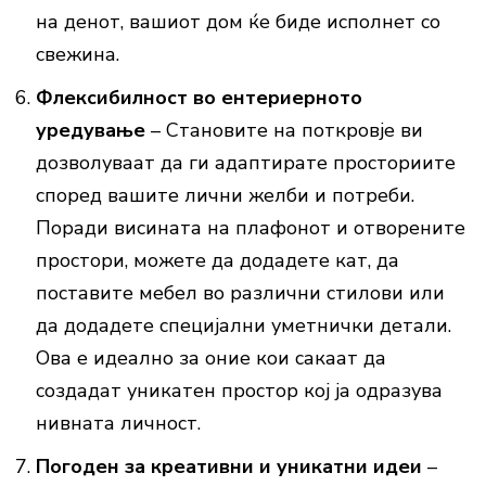
на денот, вашиот дом ќе биде исполнет со
свежина.
Флексибилност во ентериерното
уредување
– Становите на поткровје ви
дозволуваат да ги адаптирате просториите
според вашите лични желби и потреби.
Поради висината на плафонот и отворените
простори, можете да додадете кат, да
поставите мебел во различни стилови или
да додадете специјални уметнички детали.
Ова е идеално за оние кои сакаат да
создадат уникатен простор кој ја одразува
нивната личност.
Погоден за креативни и уникатни идеи
–