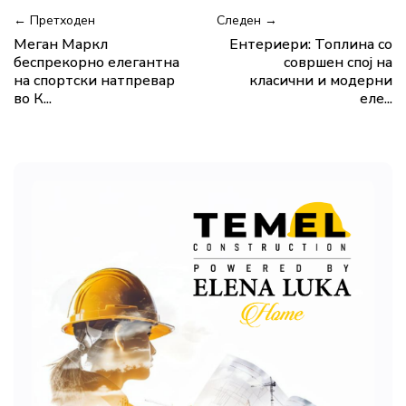
← Претходен
Следен →
Меган Маркл
Eнтериери: Топлина со
беспрекорно елегантна
совршен спој на
на спортски натпревар
класични и модерни
во К...
еле...