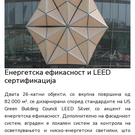
Енергетска ефикасност и LEED
сертификација
Двата 26-катни објекти, со вкупна површина од
82.000 м², се дизајнирани според стандардите на US
Green Building Council LEED Silver, со акцент на
енергетска ефикасност. Дополнително на фасадниот
систем, вграден е локален систем за контрола на
осветлувањето и ниско-енергетски светилки, што