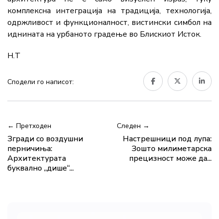
комплексна интеграција на традиција, технологија,
одржливост и функционалност, вистински симбол на
иднината на урбаното градење во Блискиот Исток.
Н.Т
Сподели го написот:
← Претходен
Следен →
Згради со воздушни
Настрешници под лупа:
перничиња:
Зошто милиметарска
Архитектурата
прецизност може да...
буквално „дише“...