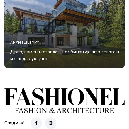
АРХИТЕКТУРА
Дрво, камен и стакло – комбинација што секогаш
изгледа луксузно
Следи нè