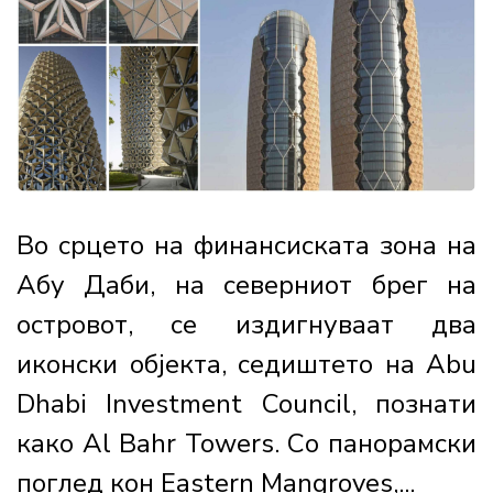
Во срцето на финансиската зона на
Абу Даби, на северниот брег на
островот, се издигнуваат два
иконски објекта, седиштето на Abu
Dhabi Investment Council, познати
како Al Bahr Towers. Со панорамски
поглед кон Eastern Mangroves,...