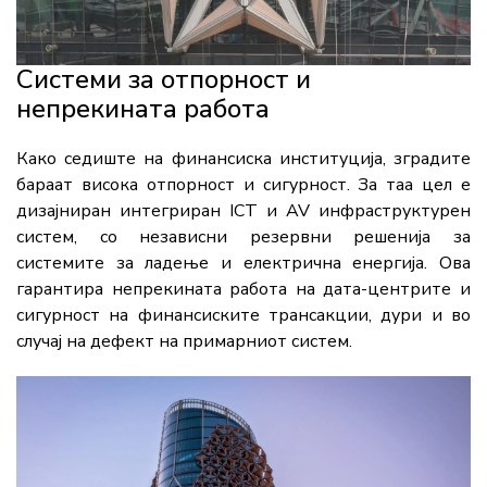
Системи за отпорност и
непрекината работа
Како седиште на финансиска институција, зградите
бараат висока отпорност и сигурност. За таа цел е
дизајниран интегриран ICT и AV инфраструктурен
систем, со независни резервни решенија за
системите за ладење и електрична енергија. Ова
гарантира непрекината работа на дата-центрите и
сигурност на финансиските трансакции, дури и во
случај на дефект на примарниот систем.