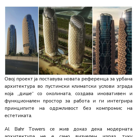
Овој проект ја поставува новата референца за урбана
архитектура во пустински климатски услови зграда
која „дише“ со околината, создава иновативен и
функционален простор за работа и ги интегрира
принципите на одржливост без компромис на
естетиката.
Al Bahr Towers се жив доказ дека модерната
архитектура не е само визуелен израз, туку