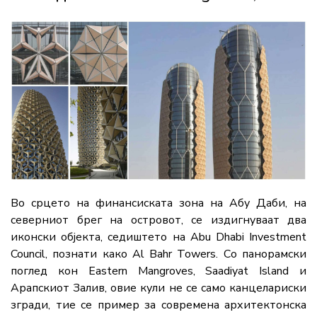
Во срцето на финансиската зона на Абу Даби, на
северниот брег на островот, се издигнуваат два
иконски објекта, седиштето на Abu Dhabi Investment
Council, познати како Al Bahr Towers. Со панорамски
поглед кон Eastern Mangroves, Saadiyat Island и
Арапскиот Залив, овие кули не се само канцелариски
згради, тие се пример за современа архитектонска