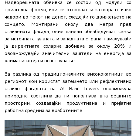
Надворешната обвивка се состои од модули со
триаголна форма, кои се отвораат и затвораат како
чадори во текот на денот, следејќи го движењето на
сонцето. Монтирани околу два метра пред
стаклената фасада, овие панели обезбедуваат сенка
за источната, јужната и западната страна, намалувајќи
ја директната соларна добивка за околу 20% и
овозможувајќи значителни заштеди на енергија за
климатизација и осветлување.
За разлика од традиционалните висококатници во
регионот кои користат затемнето или рефлективно
стакло, фасадата на Al Bahr Towers овозможува
природна светлина да ги пополнува внатрешните
простории, создавајќи продуктивна и пријатна
работна средина за вработените.